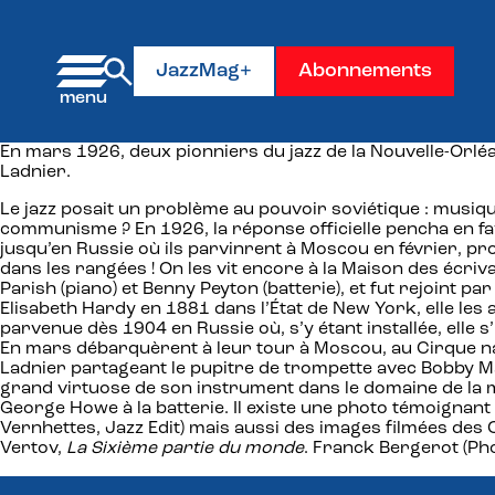
Panneau de gestion des cookies
JazzMag+
Abonnements
En mars 1926, deux pionniers du jazz de la Nouvelle-Orlé
Ladnier.
Le jazz posait un problème au pouvoir soviétique : musi
communisme ? En 1926, la réponse officielle pencha en f
jusqu’en Russie où ils parvinrent à Moscou en février, pr
dans les rangées ! On les vit encore à la Maison des écri
Parish (piano) et Benny Peyton (batterie), et fut rejoint
Elisabeth Hardy en 1881 dans l’État de New York, elle les
parvenue dès 1904 en Russie où, s’y étant installée, elle s
En mars débarquèrent à leur tour à Moscou, au Cirque nat
Ladnier partageant le pupitre de trompette avec Bobby M
grand virtuose de son instrument dans le domaine de la m
George Howe à la batterie. Il existe une photo témoignant
Vernhettes, Jazz Edit) mais aussi des images filmées des
Vertov,
La Sixième partie du monde
. Franck Bergerot (Pho