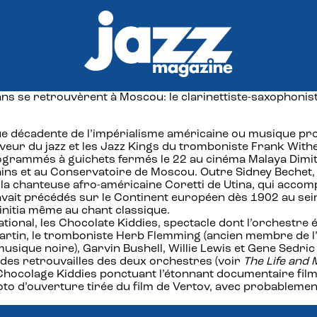
ans se retrouvèrent à Moscou: le clarinettiste-saxophoni
que décadente de l’impérialisme américaine ou musique pr
aveur du jazz et les Jazz Kings du tromboniste Frank Wi
ogrammés à guichets fermés le 22 au cinéma Malaya Dimitro
vains et au Conservatoire de Moscou. Outre Sidney Bechet,
 par la chanteuse afro-américaine Coretti de Utina, qui ac
 avait précédés sur le Continent européen dès 1902 au sei
’initia même au chant classique.
ional, les Chocolate Kiddies, spectacle dont l’orchestre 
artin, le tromboniste Herb Flemming (ancien membre de l
usique noire), Garvin Bushell, Willie Lewis et Gene Sedri
 des retrouvailles des deux orchestres (voir
The Life and
 Chocolage Kiddies ponctuant l’étonnant documentaire film
to d’ouverture tirée du film de Vertov, avec probablement