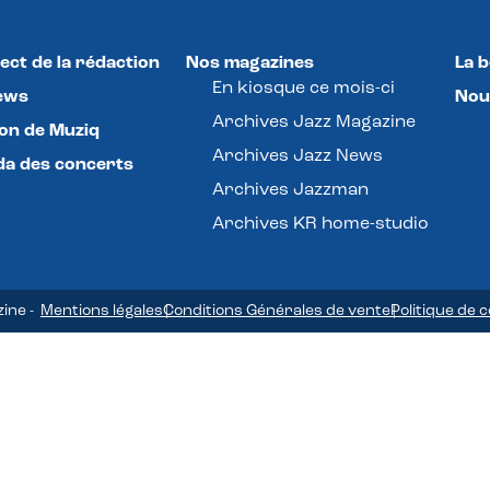
ect de la rédaction
Nos magazines
La 
En kiosque ce mois-ci
ews
Nou
Archives Jazz Magazine
lon de Muziq
Archives Jazz News
a des concerts
Archives Jazzman
Archives KR home-studio
zine -
Mentions légales
Conditions Générales de vente
Politique de c