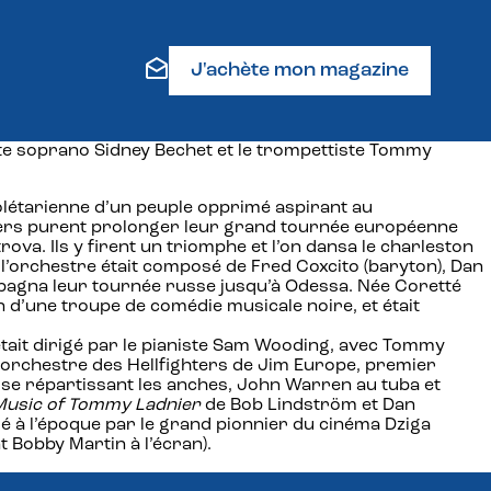
J'achète mon magazine
ste soprano Sidney Bechet et le trompettiste Tommy
olétarienne d’un peuple opprimé aspirant au
thers purent prolonger leur grand tournée européenne
va. Ils y firent un triomphe et l’on dansa le charleston
 l’orchestre était composé de Fred Coxcito (baryton), Dan
compagna leur tournée russe jusqu’à Odessa. Née Coretté
n d’une troupe de comédie musicale noire, et était
était dirigé par le pianiste Sam Wooding, avec Tommy
’orchestre des Hellfighters de Jim Europe, premier
c se répartissant les anches, John Warren au tuba et
 Music of Tommy Ladnier
de Bob Lindström et Dan
é à l’époque par le grand pionnier du cinéma Dziga
 Bobby Martin à l’écran).