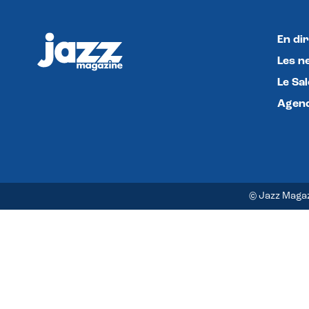
En dir
Les n
Le Sa
Agend
© Jazz Maga