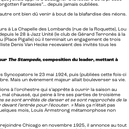
Forgotten Fantasies”… depuis jamais oubliées.
utre ont bien dû venir à bout de la blafardise des néons.
urs à La Chapelle des Lombards (rue de la Roquette), Lou
depuis le 28 à Jazz Unité (le club de Gérard Terronès à la
(Place Pigalle) où il terminait un engagement de trois
celliste Denis Van Hecke recevaient des invités tous les
 sur
The Stampede
, composition du leader, mettant à
s Syncopators le 23 mai 1924, puis (publiées cette fois-ci
e. Mais un évènement majeur allait bouleverser sa vie.
ns à l’orchestre qui s’apprête à ouvrir la saison au
al chaussé, qui peine à lire ses parties de troisième
s se sont arrêtés de danser et se sont rapprochés de la
r devant l’entrée pour l’écouter. »
Mais ça n’était pas
En quelques mois, Louis Armstrong métamorphose non
r rejoindre Chicago en novembre 1925, il annonce au tout