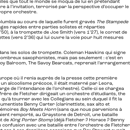
illes que tout le monde se moqua de lui en prétendant
 à l’invitation, terrorisé par la perspective d’occuper le
propre orchestre.
olumbia au cours de laquelle furent gravés
The Stampede
anges rapides entre parties solistes et réparties
), à la trompette de Joe Smith (vers 1’27), le cornet de
nettes (vers 2’36) qui lui ouvre la voie pour huit mesures
 dans les solos de trompette. Coleman Hawkins qui signe
nombreux saxophonistes, mais pas seulement : c’est en
Savoy Balroom, The Savoy Bearcats, reprenait l’arrangement
Europe où il renia auprès de la presse cette première
un alcoolisme précoce, il était materné par Leora,
ge de l’intendance de l’orchestre). Celle-ci se chargea
rère de Fletcher dirigeait un orchestre d’étudiants, the
à tourner avec les Collegians au sein duquel il fit la
umentiste Benny Carter (clarinettiste, sax alto et
 mémoires
Boy Meets Horn
(sans que nous parvenions à
ient remporté, au Graystone de Detroit, une bataille
nt de
King Porter Stomp
(déjà Fletcher ? Horace ? Benny
pas confusion avec une bataille entre l’orchestre de Fletcher