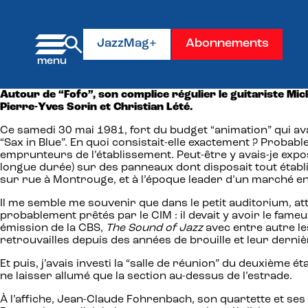
Panneau de gestion des cookies
JazzMag+
Abonnements
Autour de “Fofo”, son complice régulier le guitariste M
Pierre-Yves Sorin et Christian Lété.
Ce samedi 30 mai 1981, fort du budget “animation” qui ava
“Sax in Blue”. En quoi consistait-elle exactement ? Probab
emprunteurs de l’établissement. Peut-être y avais-je expo
longue durée) sur des panneaux dont disposait tout établi
sur rue à Montrouge, et à l’époque leader d’un marché e
Il me semble me souvenir que dans le petit auditorium, att
probablement prêtés par le CIM : il devait y avoir le fame
émission de la CBS,
The Sound of Jazz
avec entre autre l
retrouvailles depuis des années de brouille et leur derniè
Et puis, j’avais investi la “salle de réunion” du deuxième é
ne laisser allumé que la section au-dessus de l’estrade.
À l’affiche, Jean-Claude Fohrenbach, son quartette et ses