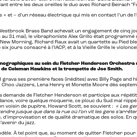
lant entre les deux oreilles le duo avec Richard Beirach “
et – d’un réseau électrique qui mis en contact l’un de l’a
e Westbrook Brass Band achevait un engagement de cinq jo
4 au 31 mai), le vibraphoniste Alex Grillo était programmé 
ew Morning, Richard Raux avait un quartette au Pied bleu 
six jours consacré à l’IACP, et à la Vieille Grille le violon
honographiques au sein du Fletcher Henderson Orchestra
r de Coleman Hawkins et la trompette de Joe Smith.
 grava ses première faces (inédites) avec Billy Page and hi
 Choo Jazzers, Lena Henry et Monette Moore dès septembr
demande de Fletcher Henderson et participe aux répétitio
nce, voire quelque moquerie, ce plouc du Sud mal nippé, m
n voisin de pupitre, Howard Scott, se souvient :
« Les gen
ntendre jusque que dans la rue où l’on vit les gens s’arrête
sé, d’improvisation et de qualité dramatique des solos. 
’avenir du jazz.
odèle. À tel point que, au moment de quitter Fletcher pou