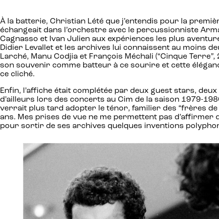
À la batterie, Christian Lété que j’entendis pour la premiè
échangeait dans l’orchestre avec le percussionniste Arma
Cagnasso et Ivan Julien aux expériences les plus aventure
Didier Levallet et les archives lui connaissent au moins d
Larché, Manu Codjia et François Méchali (“Cinque Terre”, 
son souvenir comme batteur à ce sourire et cette élégance
ce cliché.
Enfin, l’affiche était complétée par deux guest stars, de
d’ailleurs lors des concerts au Cim de la saison 1979-198
verrait plus tard adopter le ténor, familier des “frères 
ans. Mes prises de vue ne me permettent pas d’affirmer q
pour sortir de ses archives quelques inventions polyphon