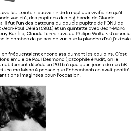
allet. Lointain souvenir de la réplique vivifiante qu’il
ande variété, des pupitres des big bands de Claude
 il fut l’un des batteurs du double pupitre de l’ONJ de
 et Jean-Paul Céléa (1981) et un quintette avec Jean-Marc
ony Bonfils, Claude Terranova ou Philipe Walter. J’associe
 le nombre de prises de vue sur la planche d’où j’extraie
ui en fréquentaient encore assidument les couloirs. C’est
alors émule de Paul Desmond (jazzophile érudit, on le
ner… subitement décédé en 2015 à quelques jours de ses 56
rture me laisse à penser que Fohrenbach en avait profité
rtitions imaginées pour l’occasion.