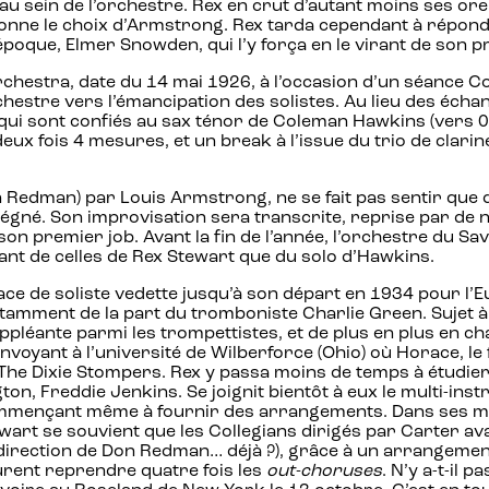
u sein de l’orchestre. Rex en crut d’autant moins ses ore
sonne le choix d’Armstrong. Rex tarda cependant à répondre
’époque, Elmer Snowden, qui l’y força en le virant de son 
chestra, date du 14 mai 1926, à l’occasion d’un séance C
orchestre vers l’émancipation des solistes. Au lieu des éch
i sont confiés au sax ténor de Coleman Hawkins (vers 0’50
 deux fois 4 mesures, et un break à l’issue du trio de clari
n Redman) par Louis Armstrong, ne se fait pas sentir que
égné. Son improvisation sera transcrite, reprise par de 
son premier job. Avant la fin de l’année, l’orchestre du 
tant de celles de Rex Stewart que du solo d’Hawkins.
lace de soliste vedette jusqu’à son départ en 1934 pour l’
tamment de la part du tromboniste Charlie Green. Sujet à 
éante parmi les trompettistes, et de plus en plus en char
oyant à l’université de Wilberforce (Ohio) où Horace, le f
e Dixie Stompers. Rex y passa moins de temps à étudier qu’
n, Freddie Jenkins. Se joignit bientôt à eux le multi-instr
, commençant même à fournir des arrangements. Dans ses
art se souvient que les Collegians dirigés par Carter ava
 direction de Don Redman… déjà ?), grâce à un arrangeme
durent reprendre quatre fois les
out-choruses
. N’y a-t-il 