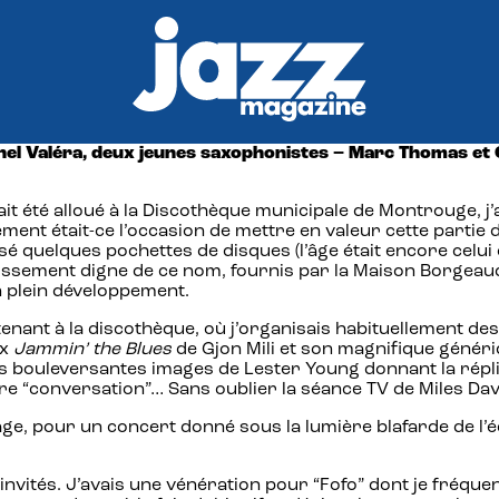
ichel Valéra, deux jeunes saxophonistes – Marc Thomas et
it été alloué à la Discothèque municipale de Montrouge, j’
lement était-ce l’occasion de mettre en valeur cette partie
sé quelques pochettes de disques (l’âge était encore celui
ssement digne de ce nom, fournis par la Maison Borgeaud, 
n plein développement.
enant à la discothèque, où j’organisais habituellement des 
ux
Jammin’ the Blues
de Gjon Mili et son magnifique généri
es bouleversantes images de Lester Young donnant la répliq
re “conversation”… Sans oublier la séance TV de Miles Davi
tage, pour un concert donné sous la lumière blafarde de l’éc
 invités. J’avais une vénération pour “Fofo” dont je fréqu