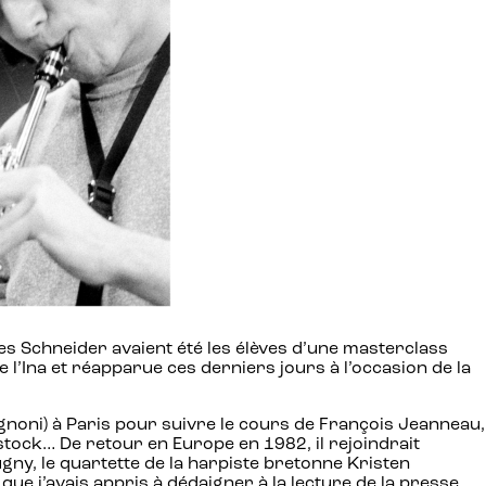
s Schneider avaient été les élèves d’une masterclass
de l’Ina et réapparue ces derniers jours à l’occasion de la
noni) à Paris pour suivre le cours de François Jeanneau,
stock… De retour en Europe en 1982, il rejoindrait
gny, le quartette de la harpiste bretonne Kristen
que j’avais appris à dédaigner à la lecture de la presse