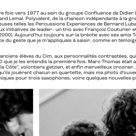
re fois vers 1977 au sein du groupe Confluence de Didier Lev
nd Lemal. Polyvalent, de la chanson indépendante à la gr
uses telles les Percussions Experiences de Bernard Lubat,
eux initiatives de leader : un trio avec François Couturier
2000). Aujourd’hui toujours sur la brèche avec ses amis T
 du geste que je m’appliquais à saisir, comme en témoigne
ux anciens élèves du Cim, aux personnalités contrastées, q
0 que je les entendis la première fois. Marc Thomas était 
de la Côte”, volontiers getzien, et enfin merveilleux croo
u’ils jouèrent chacun en quartette, mais ma photo d’ouve
iques pour trois saxophones, voire quelques nouvelles pa