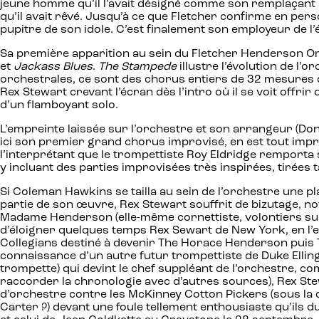
jeune homme qu’il l’avait désigné comme son remplaçant a
qu’il avait rêvé. Jusqu’à ce que Fletcher confirme en per
pupitre de son idole. C’est finalement son employeur de l
Sa première apparition au sein du Fletcher Henderson Or
et
Jackass Blues
.
The Stampede
illustre l’évolution de l’
orchestrales, ce sont des chorus entiers de 32 mesures qu
Rex Stewart crevant l’écran dès l’intro où il se voit offrir
d’un flamboyant solo.
L’empreinte laissée sur l’orchestre et son arrangeur (Do
ici son premier grand chorus improvisé, en est tout impr
l’interprétant que le trompettiste Roy Eldridge remporta 
y incluant des parties improvisées très inspirées, tirées 
Si Coleman Hawkins se tailla au sein de l’orchestre une p
partie de son œuvre, Rex Stewart souffrit de bizutage, no
Madame Henderson (elle-même cornettiste, volontiers suppl
d’éloigner quelques temps Rex Sewart de New York, en l’env
Collegians destiné à devenir The Horace Henderson puis Th
connaissance d’un autre futur trompettiste de Duke Ellingto
trompette) qui devint le chef suppléant de l’orchestre
raccorder la chronologie avec d’autres sources), Rex Stew
d’orchestre contre les McKinney Cotton Pickers (sous la
Carter ?) devant une foule tellement enthousiaste qu’ils 