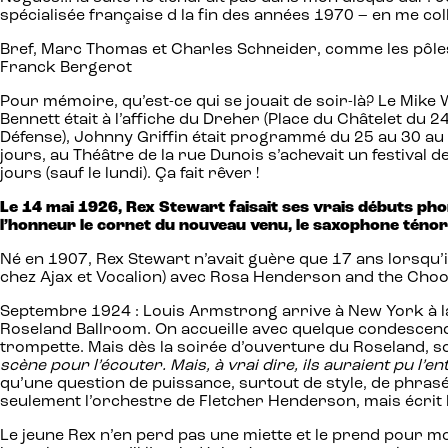
spécialisée française d la fin des années 1970 – en me col
Bref, Marc Thomas et Charles Schneider, comme les pôles + 
Franck Bergerot
Pour mémoire, qu’est-ce qui se jouait de soir-là? Le Mik
Bennett était à l’affiche du Dreher (Place du Châtelet du 2
Défense), Johnny Griffin était programmé du 25 au 30 au N
jours, au Théâtre de la rue Dunois s’achevait un festival de 
jours (sauf le lundi). Ça fait rêver !
Le 14 mai 1926, Rex Stewart faisait ses vrais débuts p
l’honneur le cornet du nouveau venu, le saxophone téno
Né en 1907, Rex Stewart n’avait guère que 17 ans lorsqu’il
chez Ajax et Vocalion) avec Rosa Henderson and the Choo
Septembre 1924 : Louis Armstrong arrive à New York à la 
Roseland Ballroom. On accueille avec quelque condescenda
trompette. Mais dès la soirée d’ouverture du Roseland, so
scène pour l’écouter. Mais, à vrai dire, ils auraient pu l’e
qu’une question de puissance, surtout de style, de phra
seulement l’orchestre de Fletcher Henderson, mais écrit l
Le jeune Rex n’en perd pas une miette et le prend pour m