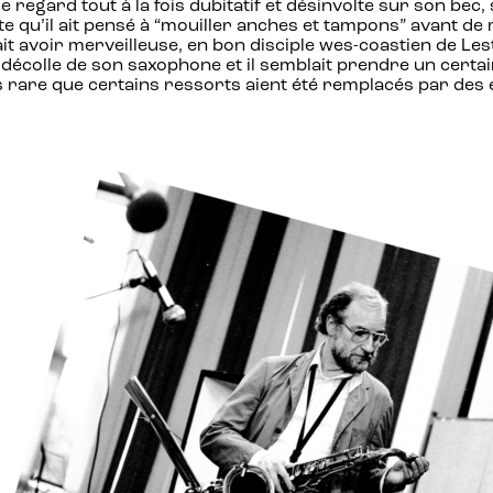
 regard tout à la fois dubitatif et désinvolte sur son bec, s
e qu’il ait pensé à “mouiller anches et tampons” avant de
ait avoir merveilleuse, en bon disciple wes-coastien de Le
 décolle de son saxophone et il semblait prendre un certai
as rare que certains ressorts aient été remplacés par des 