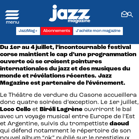
Panneau de gestion des cookies
JazzMag+
Abonnements
J'achète mon magazine
Du 1er au 4 juillet, l’incontournable festival
corse maintient le cap d’une programmation
ouverte où se croisent pointures
internationales du jazz et des musiques du
monde et révélations récentes.
Jazz
Magazine est partenaire de l’événement.
Le Théâtre de verdure du Casone accueillera
donc quatre soirées d’exception. Le 1er juillet,
Loco
Cello
et
Biréli Lagrène
ouvriront le bal
avec un voyage musical entre Europe de l’Est
et Argentine, suivis du trompettiste
daoud
qui défend notamment le répertoire de son
nouvel album “ok” publié sur le prestigieux