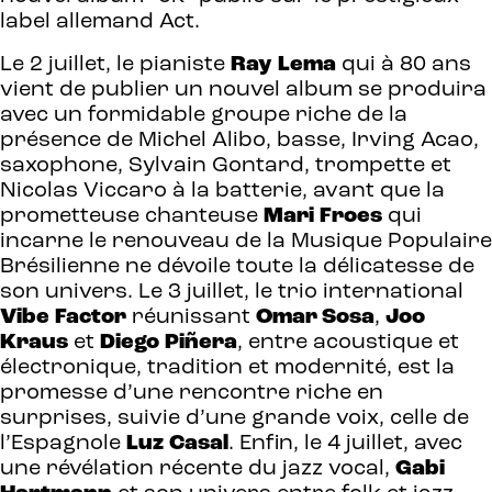
label allemand Act.
Le 2 juillet, le pianiste
Ray
Lema
qui à 80 ans
vient de publier un nouvel album se produira
avec un formidable groupe riche de la
présence de Michel Alibo, basse, Irving Acao,
saxophone, Sylvain Gontard, trompette et
Nicolas Viccaro à la batterie, avant que la
prometteuse chanteuse
Mari
Froes
qui
incarne le renouveau de la Musique Populaire
Brésilienne ne dévoile toute la délicatesse de
son univers. Le 3 juillet, le trio international
Vibe
Factor
réunissant
Omar Sosa
,
Joo
Kraus
et
Diego
Piñera
, entre acoustique et
électronique, tradition et modernité, est la
promesse d’une rencontre riche en
surprises, suivie d’une grande voix, celle de
l’Espagnole
Luz
Casal
. Enfin, le 4 juillet, avec
une révélation récente du jazz vocal,
Gabi