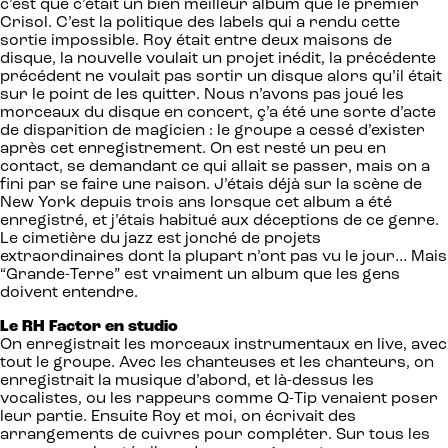
c’est que c’était un bien meilleur album que le premier
Crisol. C’est la politique des labels qui a rendu cette
sortie impossible. Roy était entre deux maisons de
disque, la nouvelle voulait un projet inédit, la précédente
précédent ne voulait pas sortir un disque alors qu’il était
sur le point de les quitter. Nous n’avons pas joué les
morceaux du disque en concert, ç’a été une sorte d’acte
de disparition de magicien : le groupe a cessé d’exister
après cet enregistrement. On est resté un peu en
contact, se demandant ce qui allait se passer, mais on a
fini par se faire une raison. J’étais déjà sur la scène de
New York depuis trois ans lorsque cet album a été
enregistré, et j’étais habitué aux déceptions de ce genre.
Le cimetière du jazz est jonché de projets
extraordinaires dont la plupart n’ont pas vu le jour… Mais
“Grande-Terre” est vraiment un album que les gens
doivent entendre.
Le RH Factor en studio
On enregistrait les morceaux instrumentaux en live, avec
tout le groupe. Avec les chanteuses et les chanteurs, on
enregistrait la musique d’abord, et là-dessus les
vocalistes, ou les rappeurs comme Q-Tip venaient poser
leur partie. Ensuite Roy et moi, on écrivait des
arrangements de cuivres pour compléter. Sur tous les