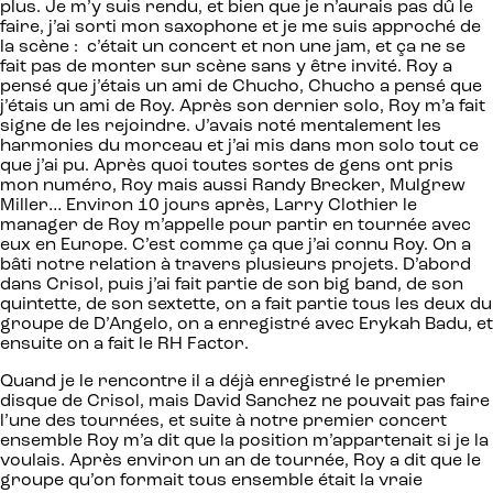
plus. Je m’y suis rendu, et bien que je n’aurais pas dû le
faire, j’ai sorti mon saxophone et je me suis approché de
la scène : c’était un concert et non une jam, et ça ne se
fait pas de monter sur scène sans y être invité. Roy a
pensé que j’étais un ami de Chucho, Chucho a pensé que
j’étais un ami de Roy. Après son dernier solo, Roy m’a fait
signe de les rejoindre. J’avais noté mentalement les
harmonies du morceau et j’ai mis dans mon solo tout ce
que j’ai pu. Après quoi toutes sortes de gens ont pris
mon numéro, Roy mais aussi Randy Brecker, Mulgrew
Miller… Environ 10 jours après, Larry Clothier le
manager de Roy m’appelle pour partir en tournée avec
eux en Europe. C’est comme ça que j’ai connu Roy. On a
bâti notre relation à travers plusieurs projets. D’abord
dans Crisol, puis j’ai fait partie de son big band, de son
quintette, de son sextette, on a fait partie tous les deux du
groupe de D’Angelo, on a enregistré avec Erykah Badu, et
ensuite on a fait le RH Factor.
Quand je le rencontre il a déjà enregistré le premier
disque de Crisol, mais David Sanchez ne pouvait pas faire
l’une des tournées, et suite à notre premier concert
ensemble Roy m’a dit que la position m’appartenait si je la
voulais. Après environ un an de tournée, Roy a dit que le
groupe qu’on formait tous ensemble était la vraie