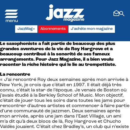
Panneau de gestion des cookies
JazzMag+
Abonnements
J'achète mon magazine
Le saxophoniste a fait partie de beaucoup des plus
grandes aventures de la vie de Roy Hargrove et a
beaucoup contribué à la sonorité de ses fameux
arrangements. Pour Jazz Magazine, il a bien voulu
raconter la riche histoire qui le lie au trompettiste.
La rencontre
« J’ai rencontré Roy deux semaines après mon arrivée à
New York, je crois que c’était en 1997. Il était déjà très
connu, c’était la star de l’époque. Je venais de Boston où
j’avais étudié à la Berkley School of Music. Mon objectif,
c’était de jouer tous les soirs dans toutes les jams pour
rencontrer d’autres artistes et commencer à faire partie
d’une communauté de jazzmen. Deux semaines après
mon arrivée, après une jam dans l’East Village, un ami
m’a dit qu’à deux blocs de là, Roy Hargrove et Chucho
Valdès jouaient. C’était chez Bradley’s, un club qui n’existe