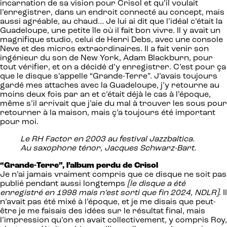
incarnation de sa vision pour Crisol et qu’il voulait
l’enregistrer, dans un endroit connecté au concept, mais
aussi agréable, au chaud… Je lui ai dit que l’idéal c’était la
Guadeloupe, une petite île où il fait bon vivre. Il y avait un
magnifique studio, celui de Henri Debs, avec une console
Neve et des micros extraordinaires. Il a fait venir son
ingénieur du son de New York, Adam Blackburn, pour
tout vérifier, et on a décidé d’y enregistrer. C’est pour ça
que le disque s’appelle “Grande-Terre”. J’avais toujours
gardé mes attaches avec la Guadeloupe, j’y retourne au
moins deux fois par an et c’était déjà le cas à l’époque,
même s’il arrivait que j’aie du mal à trouver les sous pour
retourner à la maison, mais ç’a toujours été important
pour moi.
Le RH Factor en 2003 au festival Jazzbaltica.
Au saxophone ténor, Jacques Schwarz-Bart.
“Grande-Terre”, l’album perdu de Crisol
Je n’ai jamais vraiment compris que ce disque ne soit pas
publié pendant aussi longtemps
[le disque a été
enregistré en 1998 mais n’est sorti que fin 2024, NDLR]
. Il
n’avait pas été mixé à l’époque, et je me disais que peut-
être je me faisais des idées sur le résultat final, mais
l’impression qu’on en avait collectivement, y compris Roy,