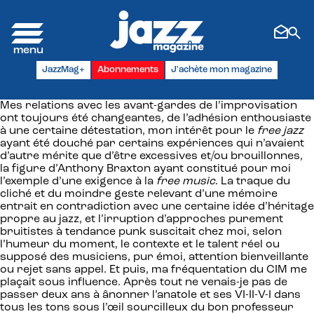
Panneau de gestion des cookies
JazzMag+
Abonnements
J'achète mon magazine
Mes relations avec les avant-gardes de l’improvisation
ont toujours été changeantes, de l’adhésion enthousiaste
à une certaine détestation, mon intérêt pour le
free jazz
ayant été douché par certains expériences qui n’avaient
d’autre mérite que d’être excessives et/ou brouillonnes,
la figure d’Anthony Braxton ayant constitué pour moi
l’exemple d’une exigence à la
free music
. La traque du
cliché et du moindre geste relevant d’une mémoire
entrait en contradiction avec une certaine idée d’héritage
propre au jazz, et l’irruption d’approches purement
bruitistes à tendance punk suscitait chez moi, selon
l’humeur du moment, le contexte et le talent réel ou
supposé des musiciens, pur émoi, attention bienveillante
ou rejet sans appel. Et puis, ma fréquentation du CIM me
plaçait sous influence. Après tout ne venais-je pas de
passer deux ans à ânonner l’anatole et ses VI-II-V-I dans
tous les tons sous l’œil sourcilleux du bon professeur