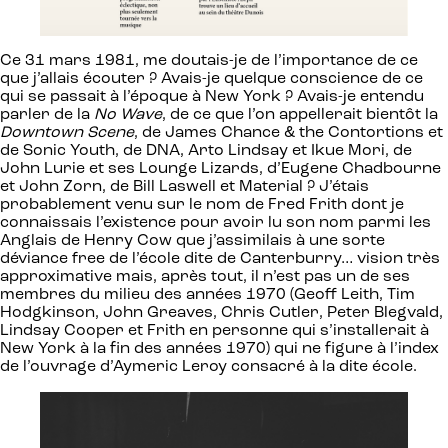
Ce 31 mars 1981, me doutais-je de l’importance de ce
que j’allais écouter ? Avais-je quelque conscience de ce
qui se passait à l’époque à New York ? Avais-je entendu
parler de la
No Wave
, de ce que l’on appellerait bientôt la
Downtown Scene
, de James Chance & the Contortions et
de Sonic Youth, de DNA, Arto Lindsay et Ikue Mori, de
John Lurie et ses Lounge Lizards, d’Eugene Chadbourne
et John Zorn, de Bill Laswell et Material ? J’étais
probablement venu sur le nom de Fred Frith dont je
connaissais l’existence pour avoir lu son nom parmi les
Anglais de Henry Cow que j’assimilais à une sorte
déviance free de l’école dite de Canterburry… vision très
approximative mais, après tout, il n’est pas un de ses
membres du milieu des années 1970 (Geoff Leith, Tim
Hodgkinson, John Greaves, Chris Cutler, Peter Blegvald,
Lindsay Cooper et Frith en personne qui s’installerait à
New York à la fin des années 1970) qui ne figure à l’index
de l’ouvrage d’Aymeric Leroy consacré à la dite école.