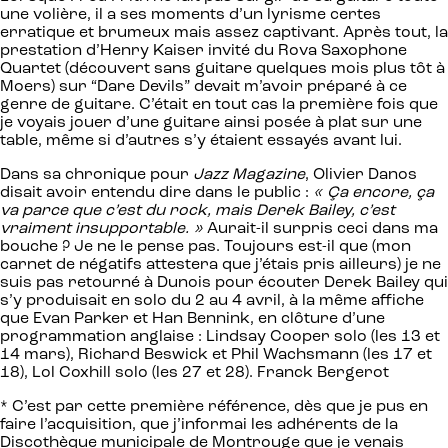
une volière, il a ses moments d’un lyrisme certes
erratique et brumeux mais assez captivant. Après tout, la
prestation d’Henry Kaiser invité du Rova Saxophone
Quartet (découvert sans guitare quelques mois plus tôt à
Moers) sur “Dare Devils” devait m’avoir préparé à ce
genre de guitare. C’était en tout cas la première fois que
je voyais jouer d’une guitare ainsi posée à plat sur une
table, même si d’autres s’y étaient essayés avant lui.
Dans sa chronique pour
Jazz Magazine
, Olivier Danos
disait avoir entendu dire dans le public :
« Ça encore, ça
va parce que c’est du rock, mais Derek Bailey, c’est
vraiment insupportable. »
Aurait-il surpris ceci dans ma
bouche ? Je ne le pense pas. Toujours est-il que (mon
carnet de négatifs attestera que j’étais pris ailleurs) je ne
suis pas retourné à Dunois pour écouter Derek Bailey qui
s’y produisait en solo du 2 au 4 avril, à la même affiche
que Evan Parker et Han Bennink, en clôture d’une
programmation anglaise : Lindsay Cooper solo (les 13 et
14 mars), Richard Beswick et Phil Wachsmann (les 17 et
18), Lol Coxhill solo (les 27 et 28). Franck Bergerot
* C’est par cette première référence, dès que je pus en
faire l’acquisition, que j’informai les adhérents de la
Discothèque municipale de Montrouge que je venais