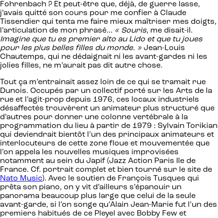
Fohrenbach ? Et peut-être que, déjà, de guerre lasse,
j’avais quitté son cours pour me confier à Claude
Tissendier qui tenta me faire mieux maîtriser mes doigts,
l’articulation de mon phrasé…
« Souris
, me disait-il.
Imagine que tu es premier alto au Lido et que tu joues
pour les plus belles filles du monde. »
Jean-Louis
Chautemps, qui ne dédaignait ni les avant-gardes ni les
jolies filles, ne m’aurait pas dit autre chose.
Tout ça m’entrainait assez loin de ce qui se tramait rue
Dunois. Occupés par un collectif porté sur les Arts de la
rue et l’agit-prop depuis 1976, ces locaux industriels
désaffectés trouvèrent un animateur plus structuré que
d’autres pour donner une colonne vertébrale à la
programmation du lieu à partir de 1979 : Sylvain Torikian
qui deviendrait bientôt l’un des principaux animateurs et
interlocuteurs de cette zone floue et mouvementée que
l’on appela les nouvelles musiques improvisées
notamment au sein du Japif (Jazz Action Paris Ile de
France. Cf. portrait complet et bien tourné sur le site de
Nato Music
). Avec le soutien de François Tusques qui
prêta son piano, on y vit d’ailleurs s’épanouir un
panorama beaucoup plus large que celui de la seule
avant-garde, si l’on songe qu’Alain Jean-Marie fut l’un des
premiers habitués de ce Pleyel avec Bobby Few et