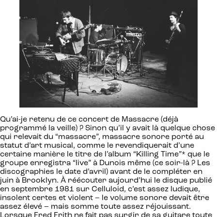
Qu’ai-je retenu de ce concert de Massacre (déjà
programmé la veille) ? Sinon qu’il y avait là quelque chose
qui relevait du “massacre”, massacre sonore porté au
statut d’art musical, comme le revendiquerait d’une
certaine manière le titre de l’album “Killing Time”* que le
groupe enregistra “live” à Dunois même (ce soir-là ? Les
discographies le date d’avril) avant de le compléter en
juin à Brooklyn. À réécouter aujourd’hui le disque publié
en septembre 1981 sur Celluloid, c’est assez ludique,
insolent certes et violent – le volume sonore devait être
assez élevé – mais somme toute assez réjouissant.
Lorsque Fred Frith ne fait pas surgir de sa guitare toute