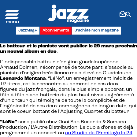
Panneau de gestion des cookies
JazzMag+
Abonnements
J'achète mon magazine
Le batteur et le pianiste vont publier le 29 mars prochain
un nouvel album en duo
.
L’indispensable batteur d’origine guadeloupéenne
Arnaud Dolmen, récompensé de toute part, s’associe au
pianiste d’origine brésilienne mais élevé en Guadeloupe
Leonardo Montana
. “LéNo”, un enregistrement inédit de
12 titres, est la rencontre au sommet de ces deux
figures du jazz français, dans le plus simple apparat, un
tête-à-tête piano-batterie du plus haut niveau agrémenté
d’un chœur qui témoigne de toute la complicité et de
l’ingéniosité de ces deux compagnons de longue date, qui
sont le coeur battant de l’Adjusting Quartet du batteur.
“LéNo”
sera publié chez Quai Son Records & Samana
Production / L’Autre Distribution. Le duo a d’ores et déjà
programmé un concert au
au Studio de l’Ermitage le 24