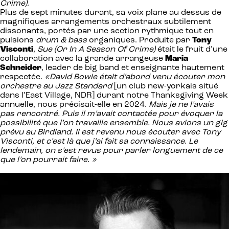
Crime)
.
Plus de sept minutes durant, sa voix plane au dessus de
magnifiques arrangements orchestraux subtilement
dissonants, portés par une section rythmique tout en
pulsions
drum & bass
organiques. Produite par
Tony
Visconti
,
Sue (Or In A Season Of Crime)
était le fruit d’une
collaboration avec la grande arrangeuse
Maria
Schneider
, leader de big band et enseignante hautement
respectée.
«David Bowie était d’abord venu écouter mon
orchestre au Jazz Standard
[un club new-yorkais situé
dans l’East Village, NDR] durant notre Thanksgiving Week
annuelle, nous précisait-elle en 2024.
Mais je ne l’avais
pas rencontré. Puis il m’avait contactée pour évoquer la
possibilité que l’on travaille ensemble. Nous avions un gig
prévu au Birdland. Il est revenu nous écouter avec Tony
Visconti, et c’est là que j’ai fait sa connaissance. Le
lendemain, on s’est revus pour parler longuement de ce
que l’on pourrait faire. »