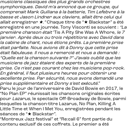
musiciens classiques des plus grands orchestres
symphoniques. David m’a annoncé que ce groupe, qui
comprenait Mark Guiliana à la batterie, Tim Lefebvre à la
basse et Jason Lindner aux claviers, allait être celui qui
allait enregistrer ★
.
”
Chaque titre de “★ Blackstar” a été
enregistré en une journée. Tony Visconti se souvient :
“La
première chanson était
’Tis A Pity She Was A Whore
, le 7
janvier. Après deux ou trois répétitions avec David dans
la cabine de chant, nous étions prêts. La première prise
était parfaite. Nous avions dit à Donny que cette prise
était fabuleuse. Il nous a remercié et nous a demandé :
“Quelle est la chanson suivante ?” J’avais oublié que les
musiciens de jazz étaient des experts de la première
prise. Ce n’est pas courant chez les musiciens pop-rock.
En général, il faut plusieurs heures pour obtenir une
excellente prise. Par sécurité, nous avons demandé une
prise supplémentaire et Donny s’est exécuté
.”
Paru le jour de l’anniversaire de David Bowie en 2017, le
“No Plan EP” réunissait les chansons originales écrites
pour
Lazarus
, le spectacle Off-Broadway de Bowie, parmi
lesquelles la chanson-titre Lazarus, No Plan, Killing A
Little Time et When I Met You, enregistrées pendant les
séances de “★ Blackstar”.
“Montreux Jazz festival” et “Re:call 6” font partie du
contenu exclusif de ces coffrets. Le premier a été