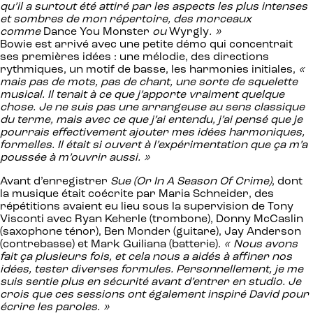
qu’il a surtout été attiré par les aspects les plus intenses
et sombres de mon répertoire, des morceaux
comme
Dance You Monster
ou
Wyrgly
. »
Bowie est arrivé avec une petite démo qui concentrait
ses premières idées : une mélodie, des directions
rythmiques, un motif de basse, les harmonies initiales,
«
mais pas de mots, pas de chant, une sorte de squelette
musical. Il tenait à ce que j’apporte vraiment quelque
chose. Je ne suis pas une arrangeuse au sens classique
du terme, mais avec ce que j’ai entendu, j’ai pensé que je
pourrais effectivement ajouter mes idées harmoniques,
formelles. Il était si ouvert à l’expérimentation que ça m’a
poussée à m’ouvrir aussi. »
Avant d’enregistrer
Sue (Or In A Season Of Crime)
, dont
la musique était coécrite par Maria Schneider, des
répétitions avaient eu lieu sous la supervision de Tony
Visconti avec Ryan Keherle (trombone), Donny McCaslin
(saxophone ténor), Ben Monder (guitare), Jay Anderson
(contrebasse) et Mark Guiliana (batterie).
« Nous avons
fait ça plusieurs fois, et cela nous a aidés à affiner nos
idées, tester diverses formules. Personnellement, je me
suis sentie plus en sécurité avant d’entrer en studio. Je
crois que ces sessions ont également inspiré David pour
écrire les paroles. »