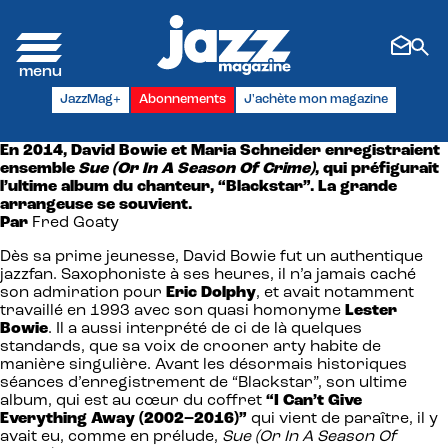
Panneau de gestion des cookies
JazzMag+
Abonnements
J'achète mon magazine
En 2014, David Bowie et Maria Schneider enregistraient
ensemble
Sue (Or In A Season Of Crime)
, qui préfigurait
l’ultime album du chanteur, “Blackstar”. La grande
arrangeuse se souvient.
Par
Fred Goaty
Dès sa prime jeunesse, David Bowie fut un authentique
jazzfan. Saxophoniste à ses heures, il n’a jamais caché
son admiration pour
Eric Dolphy
, et avait notamment
travaillé en 1993 avec son quasi homonyme
Lester
Bowie
. Il a aussi interprété de ci de là quelques
standards, que sa voix de crooner arty habite de
manière singulière. Avant les désormais historiques
séances d’enregistrement de “Blackstar”, son ultime
album, qui est au cœur du coffret
“I Can’t Give
Everything Away (2002–2016)”
qui vient de paraître, il y
avait eu, comme en prélude,
Sue (Or In A Season Of