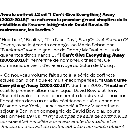
Avec le coffret 12 cd “I Can’t Give Everything Away
(2002-2016)” se referme le premier grand chapitre de la
réédition de l’œuvre intégrale de David Bowie. Et
maintenant, les inédits ?
“Heathen”, “Reality”, “The Next Day”,
Sue (Or In A Season Of
Crime)
avec la grande arrangeuse Maria Schneider,
“Blackstar” avec le groupe de Donny McCaslin, plus de
quarantes titres rares… :
“I Can’t Give Everything Away
(2002-2016)”
renferme de nombreux trésors. Ce
communiqué vient d’être envoyé au Salon de Muziq :
« Ce nouveau volume fait suite à la série de coffrets
salués par la critique et multi-récompensés.
“I Can’t Give
Everything Away (2002-2016)”
. Sorti en 2002,
“Heathen”
était le premier album sur lequel David Bowie et Tony
Visconti avaient travaillé ensemble depuis vingt-deux ans.
Enregistré dans un studio-résidence situé au nord de
l’état de New York, il avait rappelé à Tony Visconti son
séjour à Berlin en compagnie de David Bowie au cours
des années 1970s :
“Il n’y avait pas de salle de contrôle. La
console était installée à une extrémité du studio et le
groupe se trouvait de l’autre côté. Les sonorités étaient