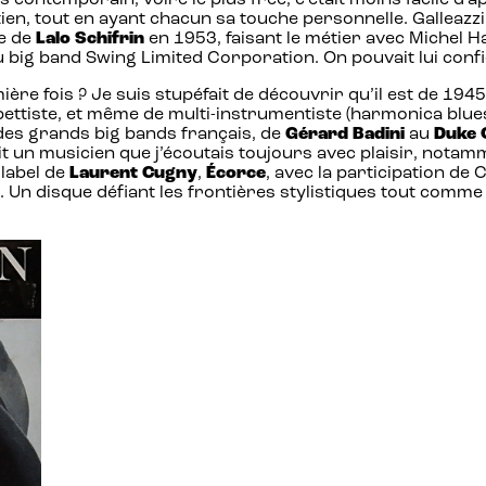
lus contemporain, voire le plus free, c’était moins facile d’
utien, tout en ayant chacun sa touche personnelle. Galleazzi
re de
Lalo Schifrin
en 1953, faisant le métier avec Michel H
ig band Swing Limited Corporation. On pouvait lui confie
mière fois ? Je suis stupéfait de découvrir qu’il est de 1945
ompettiste, et même de multi-instrumentiste (harmonica blu
e des grands big bands français, de
Gérard Badini
au
Duke 
tait un musicien que j’écoutais toujours avec plaisir, not
 label de
Laurent Cugny
,
Écorce
, avec la participation de
Un disque défiant les frontières stylistiques tout comme l