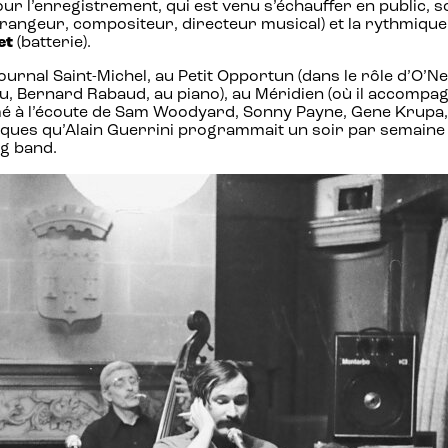
our l’enregistrement, qui est venu s’échauffer en public, s
rrangeur, compositeur, directeur musical) et la rythmique
et
(batterie).
 Journal Saint-Michel, au Petit Opportun (dans le rôle d’O’
ieu, Bernard Rabaud, au piano), au Méridien (où il accomp
rmé à l’écoute de Sam Woodyard, Sonny Payne, Gene Krupa, 
sques qu’Alain Guerrini programmait un soir par semaine da
g band.