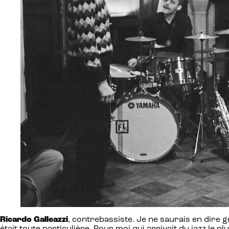
Ricardo Galleazzi
, contrebassiste. Je ne saurais en dire gr