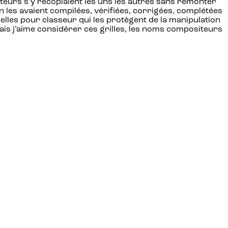
 auteurs s’y recopiaient les uns les autres sans remonter
 les avaient compilées, vérifiées, corrigées, complétées
duelles pour classeur qui les protègent de la manipulation
mais j’aime considérer ces grilles, les noms compositeurs