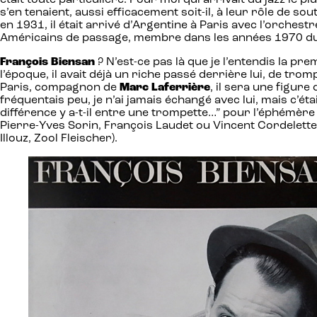
était toute particulière. Pour moi qui arrivait du jazz le p
s’en tenaient, aussi efficacement soit-il, à leur rôle de so
en 1931, il était arrivé d’Argentine à Paris avec l’orchest
Américains de passage, membre dans les années 1970 du b
François Biensan
? N’est-ce pas là que je l’entendis la pre
l’époque, il avait déjà un riche passé derrière lui, de tr
Paris, compagnon de
Marc Laferrière
, il sera une figur
fréquentais peu, je n’ai jamais échangé avec lui, mais c’é
différence y a-t-il entre une trompette…” pour l’éphémère
Pierre-Yves Sorin, François Laudet ou Vincent Cordelette. 
Illouz, Zool Fleischer).