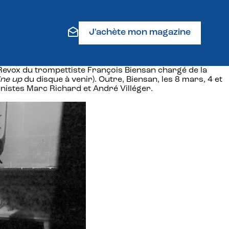
J'achète mon magazine
e Revox du trompettiste François Biensan chargé de la
ine up
du disque à venir). Outre, Biensan, les 8 mars, 4 et
onistes Marc Richard et André Villéger.