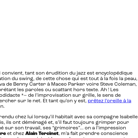
i convient, tant son érudition du jazz est encyclopédique
tion du swing, de cette chose qui est tout à la fois la peau,
qui va de Benny Carter à Maceo Parker voire Steve Coleman,
prétant les paroles ou scattant hors texte. Ah ! Les
didacte *– de l’improvisation sur grille, le sens de
rcher sur le net. Et tant qu’on y est,
prêtez l’oreille à la
n.
endu chez lui lorsqu’il habitait avec sa compagne Isabelle
, ils ont déménagé et, s’il faut toujours grimper pour
hé sur son travail, ses “grimoires”… on a l’impression
ère
et chez
Alain Tercinet
, m’a fait prendre conscience