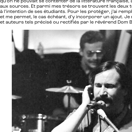
qu’on ne pouvait se contenter de la littérature française, 
aux sources. Et parmi mes trésors se trouvent les deux t
à l’intention de ses étudiants. Pour les protéger, j’ai re
et me permet, le cas échéant, d’y incorporer un ajout. Je
et auteurs tels précisé ou rectifiés par le révérend Dom 