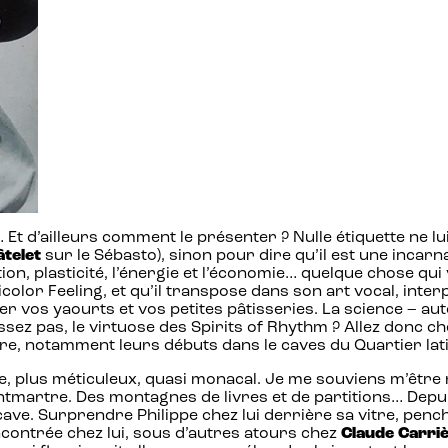
… Et d’ailleurs comment le présenter ? Nulle étiquette ne lu
âtelet
sur le Sébasto), sinon pour dire qu’il est une incarna
lation, plasticité, l’énergie et l’économie… quelque chose 
color Feeling, et qu’il transpose dans son art vocal, inter
r vos yaourts et vos petites pâtisseries. La science – auto
sez pas, le virtuose des Spirits of Rhythm ? Allez donc che
ire, notamment leurs débuts dans le caves du Quartier lati
e, plus méticuleux, quasi monacal. Je me souviens m’être r
tmartre. Des montagnes de livres et de partitions… Depuis
cave. Surprendre Philippe chez lui derrière sa vitre, penc
encontrée chez lui, sous d’autres atours chez
Claude Carri