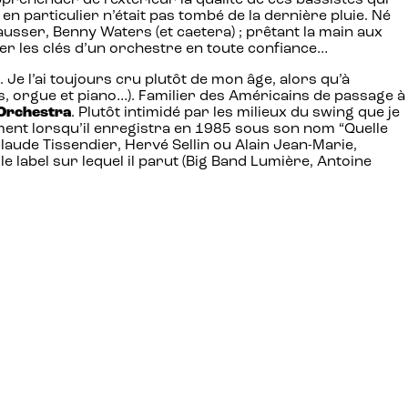
appréhender de l’extérieur la qualité de ces bassistes qui
 en particulier n’était pas tombé de la dernière pluie. Né
ausser, Benny Waters (et caetera) ; prêtant la main aux
r les clés d’un orchestre en toute confiance…
. Je l’ai toujours cru plutôt de mon âge, alors qu’à
es, orgue et piano…). Familier des Américains de passage à
Orchestra
. Plutôt intimidé par les milieux du swing que je
amment lorsqu’il enregistra en 1985 sous son nom “Quelle
 Claude Tissendier, Hervé Sellin ou Alain Jean-Marie,
e label sur lequel il parut (Big Band Lumière, Antoine