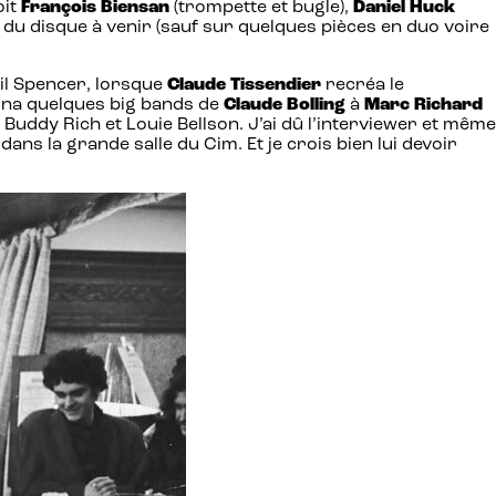
oit
François Biensan
(trompette et bugle),
Daniel Huck
 du disque à venir (sauf sur quelques pièces en duo voire
Neil Spencer, lorsque
Claude Tissendier
recréa le
agna quelques big bands de
Claude Bolling
à
Marc Richard
Buddy Rich et Louie Bellson. J’ai dû l’interviewer et même
ns la grande salle du Cim. Et je crois bien lui devoir