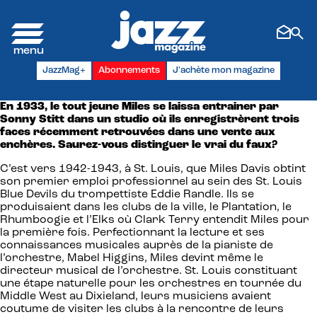
Panneau de gestion des cookies
JazzMag+
Abonnements
J'achète mon magazine
En 1933, le tout jeune Miles se laissa entrainer par
Sonny Stitt dans un studio où ils enregistrèrent trois
faces récemment retrouvées dans une vente aux
enchères.
Saurez-vous distinguer le vrai du faux?
C’est vers 1942-1943, à St. Louis, que Miles Davis obtint
son premier emploi professionnel au sein des St. Louis
Blue Devils du trompettiste Eddie Randle. Ils se
produisaient dans les clubs de la ville, le Plantation, le
Rhumboogie et l’Elks où Clark Terry entendit Miles pour
la première fois. Perfectionnant la lecture et ses
connaissances musicales auprès de la pianiste de
l’orchestre, Mabel Higgins, Miles devint même le
directeur musical de l’orchestre. St. Louis constituant
une étape naturelle pour les orchestres en tournée du
Middle West au Dixieland, leurs musiciens avaient
coutume de visiter les clubs à la rencontre de leurs