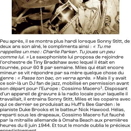
Peu après, il se montra plus hardi lorsque Sonny Stitt, de
deux ans son aîné, le complimenta ainsi :
« Tu me
rappelles un mec : Charlie Parker. Tu joues un peu
comme lui. »
Le saxophoniste lui proposa de rejoindre
l’orchestre de Tiny Bradshaw avec lequel il était en
tournée, pour 60 $ par semaine. Miles qui était encore
mineur se vit répondre par sa mère quelque chose du
genre :
« Passe ton bac, on verra après. »
Mais il y avait
ce soir-là un DJ fan de jazz, mobilisé en permission avant
1
son départ pour l’Europe : Cossimo Macero
. Disposant
d’un appareil de gravure à la radio locale pour laquelle il
travaillait, il entraina Sonny Stitt, Miles et les copains avec
qui ce dernier se produisait au Huff’s Bee Garden : le
pianiste Duke Brooks et le batteur Nick Hawood. Hélas,
reparti sous les drapeaux, Cossimo Macero fut fauché
par la mitraille allemande à Omaha Beach aux premières
heures du 6 juin 1944. Et tout le monde oublia le précieux