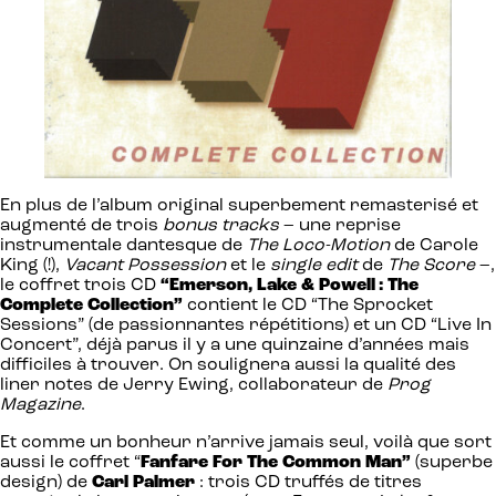
En plus de l’album original superbement remasterisé et
augmenté de trois
bonus tracks
– une reprise
instrumentale dantesque de
The Loco-Motion
de Carole
King (!),
Vacant Possession
et le
single edit
de
The Score
–,
le coffret trois CD
“Emerson, Lake & Powell : The
Complete Collection”
contient le CD “The Sprocket
Sessions” (de passionnantes répétitions) et un CD “Live In
Concert”, déjà parus il y a une quinzaine d’années mais
difficiles à trouver. On soulignera aussi la qualité des
liner notes de Jerry Ewing, collaborateur de
Prog
Magazine
.
Et comme un bonheur n’arrive jamais seul, voilà que sort
aussi le coffret “
Fanfare For The Common Man”
(superbe
design) de
Carl Palmer
: trois CD truffés de titres