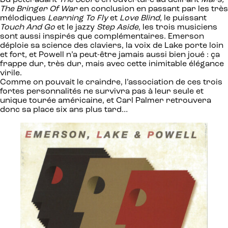
Du pétéradant
The Score
en ouverture au délirant
Mars,
The Bringer Of War
en conclusion en passant par les très
mélodiques
Learning To Fly
et
Love Blind
, le puissant
Touch And Go
et le jazzy
Step Aside
, les trois musiciens
sont aussi inspirés que complémentaires. Emerson
déploie sa science des claviers, la voix de Lake porte loin
et fort, et Powell n’a peut-être jamais aussi bien joué : ça
frappe dur, très dur, mais avec cette inimitable élégance
virile.
Comme on pouvait le craindre, l’association de ces trois
fortes personnalités ne survivra pas à leur seule et
unique tourée américaine, et Carl Palmer retrouvera
donc sa place six ans plus tard…