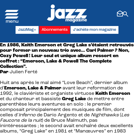
Panneau de gestion des cookies
JazzMag+
Abonnements
J'achète mon magazine
En 1986, Keith Emerson et Greg Lake s’étaient retrouvés
pour former un nouveau trio avec… Carl Palmer ? Non,
Cozy Powell ! Leur seul et unique album ressort en
coffret : “Emerson, Lake & Powell The Complete
Collection”.
Par
Julien Ferté
Huit ans après le mal aimé “Love Beach”, dernier album
d’
Emerson, Lake & Palmer
avant leur reformation de
1992, le claviériste et organiste virtuose
Keith Emerson
et du chanteur et bassiste
Greg Lake
de mettre entre
parenthèse leurs aventures en solo : le premier
composait principalement des musiques de film, dont
celles d’
Inferno
de Dario Argento et de
Nighthawks
(
Les
Faucons de la nuit
) de Bruce Malmuth, pas
inintéressantes ; le second avait enchaîné deux excellents
albums, “Greg Lake” en 1981 et “Manœuvres” en 1983