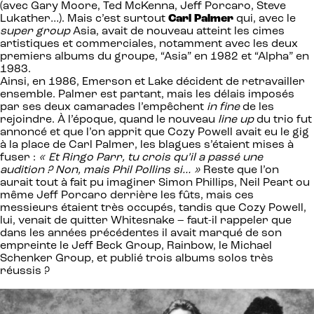
(avec Gary Moore, Ted McKenna, Jeff Porcaro, Steve
Lukather…). Mais c’est surtout
Carl Palmer
qui, avec le
super group
Asia, avait de nouveau atteint les cimes
artistiques et commerciales, notamment avec les deux
premiers albums du groupe, “Asia” en 1982 et “Alpha” en
1983.
Ainsi, en 1986, Emerson et Lake décident de retravailler
ensemble. Palmer est partant, mais les délais imposés
par ses deux camarades l’empêchent
in fine
de les
rejoindre. À l’époque, quand le nouveau
line up
du trio fut
annoncé et que l’on apprit que Cozy Powell avait eu le gig
à la place de Carl Palmer, les blagues s’étaient mises à
fuser :
« Et Ringo Parr, tu crois qu’il a passé une
audition ? Non, mais Phil Pollins si… »
Reste que l’on
aurait tout à fait pu imaginer Simon Phillips, Neil Peart ou
même Jeff Porcaro derrière les fûts, mais ces
messieurs étaient très occupés, tandis que Cozy Powell,
lui, venait de quitter Whitesnake – faut-il rappeler que
dans les années précédentes il avait marqué de son
empreinte le Jeff Beck Group, Rainbow, le Michael
Schenker Group, et publié trois albums solos très
réussis ?