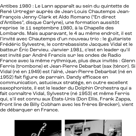
Antibes 1980 : Le Lann apparaît au sein du quintette de
René Urtreger auprès de Jean-Louis Chautemps Jean-
François Jenny-Clark et Aldo Romano (“En direct
d’Antibes”, disque Carlyne), une formation aussitôt
reprise le 11 septembre 1980, à la Chapelle des
Lombards. Mais auparavant, le 4 au même endroit, il est
l’invité avec Chautemps d’un nouveau trio : le guitariste
Frédéric Sylvestre, le contrebassiste Jacques Vidal et le
batteur Éric Dervieu. Janvier 1981, c’est en leader qu’il
est invité par André Francis sur les ondes de Radio
France avec la même rythmique, plus deux invités : Glenn
Ferris (trombone) et Jean-Pierre Debarbat (sax (ténor). Si
Vidal (né en 1949) est l’aîné, Jean-Pierre Debarbat (né en
1952) fait figure de parrain. Dandy efficace en
communication, astucieux stratège, en outre excellent
saxophoniste, il est le leader du Dolphin Orchestra qui a
fait connaître Vidal, Sylvestre (né 1953) et même Ferris
qui, s’il est connu aux États-Unis (Don Ellis, Frank Zappa,
front line de Billy Cobham avec les frères Brecker), vient
de débarquer en France.