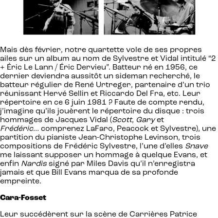
Mais dès février, notre quartette vole de ses propres
ailes sur un album au nom de Sylvestre et Vidal intitulé “2
+ Éric Le Lann / Éric Dervieu”. Batteur né en 1956, ce
dernier deviendra aussitôt un sideman recherché, le
batteur régulier de René Urtreger, partenaire d’un trio
réunissant Hervé Sellin et Riccardo Del Fra, etc. Leur
répertoire en ce 6 juin 1981 ? Faute de compte rendu,
j’imagine qu’ils jouèrent le répertoire du disque : trois
hommages de Jacques Vidal (
Scott
,
Gary
et
Frédéric
… comprenez LaFaro, Peacock et Sylvestre), une
partition du pianiste Jean-Christophe Levinson, trois
compositions de Frédéric Sylvestre, l’une d’elles
Snave
me laissant supposer un hommage à quelque Evans, et
enfin
Nardis
signé par Miles Davis qu’il n’enregistra
jamais et que Bill Evans marqua de sa profonde
empreinte.
Cara-Fosset
Leur succédèrent sur la scène de Carrières Patrice