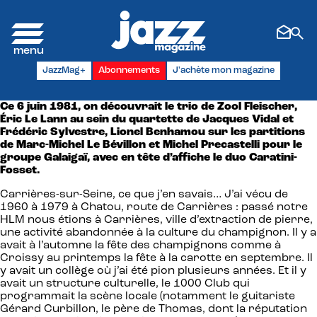
Panneau de gestion des cookies
JazzMag+
Abonnements
J'achète mon magazine
Ce 6 juin 1981, on découvrait le trio de Zool Fleischer,
Éric Le Lann au sein du quartette de Jacques Vidal et
Frédéric Sylvestre, Lionel Benhamou sur les partitions
de Marc-Michel Le Bévillon et Michel Precastelli pour le
groupe Galaigaï, avec en tête d’affiche le duo Caratini-
Fosset.
Carrières-sur-Seine, ce que j’en savais… J’ai vécu de
1960 à 1979 à Chatou, route de Carrières : passé notre
HLM nous étions à Carrières, ville d’extraction de pierre,
une activité abandonnée à la culture du champignon. Il y a
avait à l’automne la fête des champignons comme à
Croissy au printemps la fête à la carotte en septembre. Il
y avait un collège où j’ai été pion plusieurs années. Et il y
avait un structure culturelle, le 1000 Club qui
programmait la scène locale (notamment le guitariste
Gérard Curbillon, le père de Thomas, dont la réputation