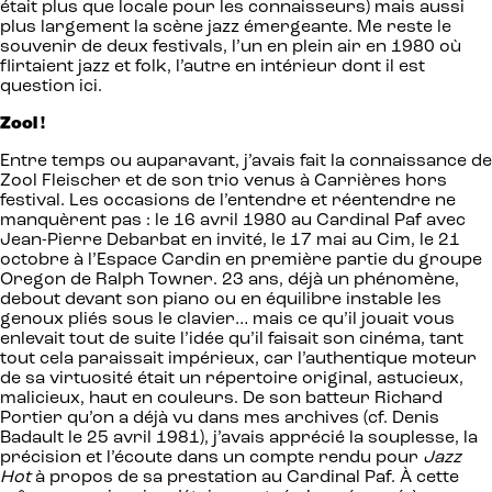
était plus que locale pour les connaisseurs) mais aussi
plus largement la scène jazz émergeante. Me reste le
souvenir de deux festivals, l’un en plein air en 1980 où
flirtaient jazz et folk, l’autre en intérieur dont il est
question ici.
Zool !
Entre temps ou auparavant, j’avais fait la connaissance de
Zool Fleischer et de son trio venus à Carrières hors
festival. Les occasions de l’entendre et réentendre ne
manquèrent pas : le 16 avril 1980 au Cardinal Paf avec
Jean-Pierre Debarbat en invité, le 17 mai au Cim, le 21
octobre à l’Espace Cardin en première partie du groupe
Oregon de Ralph Towner. 23 ans, déjà un phénomène,
debout devant son piano ou en équilibre instable les
genoux pliés sous le clavier… mais ce qu’il jouait vous
enlevait tout de suite l’idée qu’il faisait son cinéma, tant
tout cela paraissait impérieux, car l’authentique moteur
de sa virtuosité était un répertoire original, astucieux,
malicieux, haut en couleurs. De son batteur Richard
Portier qu’on a déjà vu dans mes archives (cf. Denis
Badault le 25 avril 1981), j’avais apprécié la souplesse, la
précision et l’écoute dans un compte rendu pour
Jazz
Hot
à propos de sa prestation au Cardinal Paf. À cette