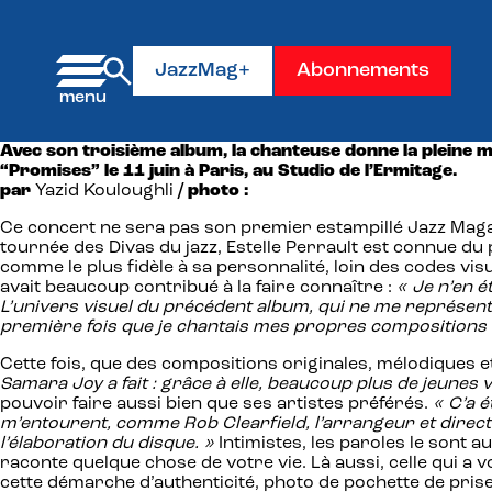
Panneau de gestion des cookies
JazzMag+
Abonnements
Avec son troisième album, la chanteuse donne la pleine me
“Promises” le 11 juin à Paris, au Studio de l’Ermitage.
par
Yazid Kouloughli
/ photo :
Ce concert ne sera pas son premier estampillé Jazz Magaz
tournée des Divas du jazz, Estelle Perrault est connue du 
comme le plus fidèle à sa personnalité, loin des codes vi
avait beaucoup contribué à la faire connaître :
« Je n’en é
L’univers visuel du précédent album, qui ne me représente p
première fois que je chantais mes propres compositions et
Cette fois, que des compositions originales, mélodiques 
Samara Joy a fait : grâce à elle, beaucoup plus de jeunes v
pouvoir faire aussi bien que ses artistes préférés.
« C’a é
m’entourent, comme Rob Clearfield, l’arrangeur et directeu
l’élaboration du disque. »
Intimistes, les paroles le sont 
raconte quelque chose de votre vie. Là aussi, celle qui a 
cette démarche d’authenticité, photo de pochette de pris