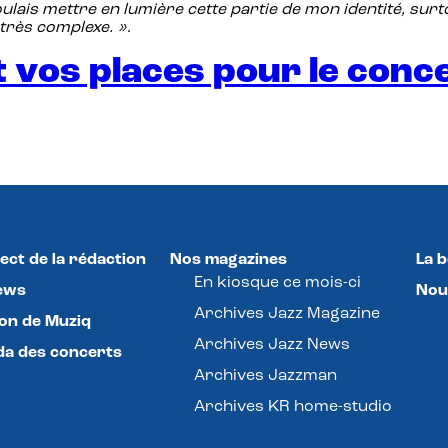
voulais mettre en lumière cette partie de mon identité, sur
 très complexe. »
.
vos places pour le concer
ect de la rédaction
Nos magazines
La 
En kiosque ce mois-ci
ews
Nou
Archives Jazz Magazine
lon de Muziq
Archives Jazz News
a des concerts
Archives Jazzman
Archives KR home-studio