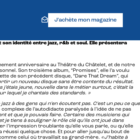
J'achète mon magazine
on identité entre jazz, r&b et soul. Elle présentera
nement anniversaire au Théâtre du Châtelet, et de notre
sonnel. Son troisième album, “Promises”, elle l’a voulu
hette de son précédent disque, “Dare That Dream”, qui
sortir un nouveau disque sans être contente du résultat.
étais jeune, nouvelle dans le métier surtout, c’était la
ur lequel je chantais des standards. »
e jazz à des gens qui n’en écoutent pas.
C’est un peu ce que
 le complexe de l’autodidacte paralysée à l’idée de ne pas
ient et que je pouvais faire. Certains des musiciens qui
je tiens à souligner le rôle clé qu’ils ont joué dans
er l’impression troublante qu’elle vous parle, ou qu’elle
 a réussi quelque chose. Et pour aller jusqu’au bout de
comme celui où travaillait sa grand-mère
. «J’habite à