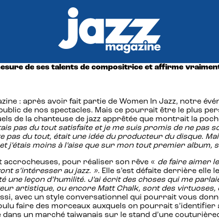
sure de ses talents de compositrice et affirme vraiment s
ine : après avoir fait partie de Women In Jazz, notre évé
public de nos spectacles. Mais ce pourrait être le plus per
suels de la chanteuse de jazz apprêtée que montrait la poc
tais pas du tout satisfaite et je me suis promis de ne pas 
as du tout, était une idée du producteur du disque. Mais j’
 j’étais moins à l’aise que sur mon tout premier album, s
et accrocheuses, pour réaliser son rêve «
de faire aimer l
ont s’intéresser au jazz. »
. Elle s’est défaite derrière elle
té une leçon d’humilité. J’ai écrit des choses qui me parla
r artistique, ou encore Matt Chalk, sont des virtuoses, et 
aussi, avec un style conversationnel qui pourrait vous donn
voulu faire des morceaux auxquels on pourrait s’identifier
e dans un marché taiwanais sur le stand d’une couturière