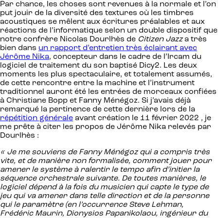
Par chance, les choses sont revenues à la normale et l’on
put jouir de la diversité des textures où les timbres
acoustiques se mêlent aux écritures préalables et aux
réactions de l’informatique selon un double dispositif que
notre confrère Nicolas Dourlhès de
Citizen Jazz
a très
bien dans
un rapport d’entretien très éclairant avec
Jérôme Nika
, concepteur dans le cadre de l’Ircam du
logiciel de traitement du son baptisé Dicy2. Les deux
moments les plus spectaculaire, et totalement assumés,
de cette rencontre entre la machine et l’instrument
traditionnel auront été les entrées de morceaux confiées
à Christiane Bopp et Fanny Ménégoz. Si j’avais déjà
remarqué la pertinence de cette dernière lors de la
répétition générale
avant création le 11 février 2022 , je
me prête à citer les propos de Jérôme Nika relevés par
Dourlhès :
« Je me souviens de Fanny Ménégoz qui a compris très
vite, et de manière non formalisée, comment jouer pour
amener le système à ralentir le tempo afin d’initier la
séquence orchestrale suivante. De toutes manières, le
logiciel dépend à la fois du musicien qui capte le type de
jeu qui va amener dans telle direction et de la personne
qui le paramètre (en l’occurrence Steve Lehman,
Frédéric Maurin, Dionysios Papanikolaou, ingénieur du