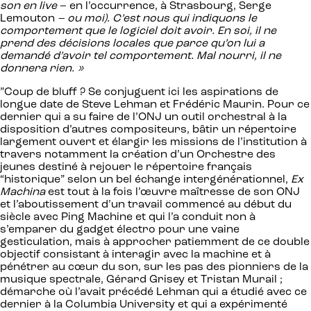
son en live
– en l’occurrence, à Strasbourg, Serge
Lemouton
– ou moi). C’est nous qui indiquons le
comportement que le logiciel doit avoir. En soi, il ne
prend des décisions locales que parce qu’on lui a
demandé d’avoir tel comportement. Mal nourri, il ne
donnera rien. »
”Coup de bluff ? Se conjuguent ici les aspirations de
longue date de Steve Lehman et Frédéric Maurin. Pour ce
dernier qui a su faire de l’ONJ un outil orchestral à la
disposition d’autres compositeurs, bâtir un répertoire
largement ouvert et élargir les missions de l’institution à
travers notamment la création d’un Orchestre des
jeunes destiné à rejouer le répertoire français
“historique” selon un bel échange intergénérationnel,
Ex
Machina
est tout à la fois l’œuvre maîtresse de son ONJ
et l’aboutissement d’un travail commencé au début du
siècle avec Ping Machine et qui l’a conduit non à
s’emparer du gadget électro pour une vaine
gesticulation, mais à approcher patiemment de ce double
objectif consistant à interagir avec la machine et à
pénétrer au cœur du son, sur les pas des pionniers de la
musique spectrale, Gérard Grisey et Tristan Murail ;
démarche où l’avait précédé Lehman qui a étudié avec ce
dernier à la Columbia University et qui a expérimenté