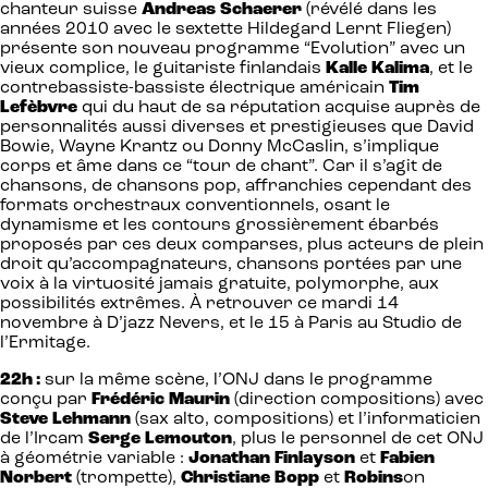
chanteur suisse
Andreas Schaerer
(révélé dans les
années 2010 avec le sextette Hildegard Lernt Fliegen)
présente son nouveau programme “Evolution” avec un
vieux complice, le guitariste finlandais
Kalle Kalima
, et le
contrebassiste-bassiste électrique américain
Tim
Lefèbvre
qui du haut de sa réputation acquise auprès de
personnalités aussi diverses et prestigieuses que David
Bowie, Wayne Krantz ou Donny McCaslin, s’implique
corps et âme dans ce “tour de chant”. Car il s’agit de
chansons, de chansons pop, affranchies cependant des
formats orchestraux conventionnels, osant le
dynamisme et les contours grossièrement ébarbés
proposés par ces deux comparses, plus acteurs de plein
droit qu’accompagnateurs, chansons portées par une
voix à la virtuosité jamais gratuite, polymorphe, aux
possibilités extrêmes. À retrouver ce mardi 14
novembre à D’jazz Nevers, et le 15 à Paris au Studio de
l’Ermitage.
22h :
sur la même scène, l’ONJ dans le programme
conçu par
Frédéric Maurin
(direction compositions) avec
Steve Lehmann
(sax alto, compositions) et l’informaticien
de l’Ircam
Serge Lemouton
, plus le personnel de cet ONJ
à géométrie variable :
Jonathan Finlayson
et
Fabien
Norbert
(trompette),
Christiane Bopp
et
Robins
on