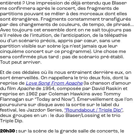
entièreté ? Une impression de déjà entendu que Blaser
me confirmera après le concert, des fragments de
partitions pouvant se mêler à des morceaux dont elles
sont étrangères. Fragments constamment transfigurés
par des changements de couleurs, de tempo, de phrasé…
Avec toujours cet ensemble dont on ne sait toujours pas
s’il relève de l’intuition, de l’anticipation, de la télépathie
ou d’un scénario précis, appris par cœur, sans une
partition visible sur scène (ça n’est jamais que leur
cinquième concert sur ce programme). Une chose me
sera confirmée plus tard : pas de scénario pré-établi.
Tout peut arriver.
Et de ces dédales où ils nous entrainent derrière eux, on
sort émerveillés. On rappellera le trio deux fois, dont la
reprise de
Love Song From Apache
(la chanson d’amour
du film
Apache
de 1954, composée par David Raskin et
reprise en 1962 par Coleman Hawkins avec Tommy
Flannagan sur “Today and Now”). Émerveillement que l’on
poursuivra sur disque avec la sortie sur le label du
festival, les Jazzdor Series,
“Roundabout / Triple Dip”
,
deux groupes en un : le duo Blaser/Lossing et le trio
Triple Dip.
20h30 :
sur la scène de la grande salle de concerts, le