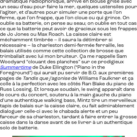
dramatique radiophonique, arrivé en blouse grise avec
un seau d’eau pour faire la mer, quelques ustensiles pour
l’agiter, et d’autres pour simuler une porte que l’on
ferme, que l’on frappe, que l’on cloue ou qui grince. On
oublie sa batterie, on pense au seau; on oublie en tout cas
ce que la batterie peut avoir de gracieux sous les frappes
de Jo Jones ou Max Roach. La caisse claire est
méchamment timbrée – il saura la détimbrer si
nécessaire – la charleston demi-fermée ferraille, les
balais utilisés comme cette collection de brosse que
trimballait avec lui mon bruiteur. Ça me rappelle Sam
Woodyard “clouant des planches” sur ce prodigieux
Summertime
de Duke Ellington (“Piano in the
Foreground”) qui aurait pu servir de B.O. aux premières
pages de
Tandis que j’agonise
de Williams Faulkner et ça
colle à la perfection avec les côtés Ran Blake du piano de
Russ Lossing. Et lorsque soudain, le swing apparaît dans
le cours du concert, soutenu à la main gauche du piano
d’une authentique walking bass, Mintz tire un merveilleux
tapis de balais sur la caisse claire, ou fait admirablement
dialoguer celle-ci avec le chabada alerte et un peu
farceur de sa charleston, tardant à faire entrer la grosse
caisse dans la danse avant de se livrer à un authentique
solo de batterie.