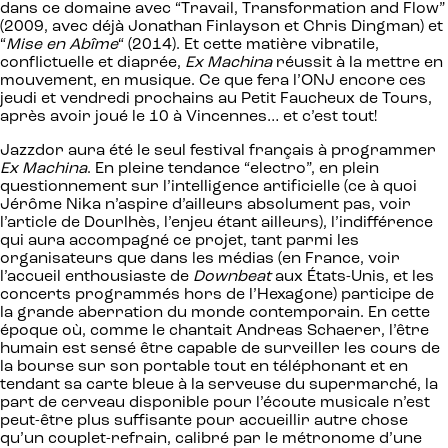
dans ce domaine avec “Travail, Transformation and Flow”
(2009, avec déjà Jonathan Finlayson et Chris Dingman) et
“
Mise en Abîme
“ (2014). Et cette matière vibratile,
conflictuelle et diaprée,
Ex Machina
réussit à la mettre en
mouvement, en musique. Ce que fera l’ONJ encore ces
jeudi et vendredi prochains au Petit Faucheux de Tours,
après avoir joué le 10 à Vincennes… et c’est tout!
Jazzdor aura été le seul festival français à programmer
Ex Machina
. En pleine tendance “electro”, en plein
questionnement sur l’intelligence artificielle (ce à quoi
Jérôme Nika n’aspire d’ailleurs absolument pas, voir
l’article de Dourlhès, l’enjeu étant ailleurs), l’indifférence
qui aura accompagné ce projet, tant parmi les
organisateurs que dans les médias (en France, voir
l’accueil enthousiaste de
Downbeat
aux États-Unis, et les
concerts programmés hors de l’Hexagone) participe de
la grande aberration du monde contemporain. En cette
époque où, comme le chantait Andreas Schaerer, l’être
humain est sensé être capable de surveiller les cours de
la bourse sur son portable tout en téléphonant et en
tendant sa carte bleue à la serveuse du supermarché, la
part de cerveau disponible pour l’écoute musicale n’est
peut-être plus suffisante pour accueillir autre chose
qu’un couplet-refrain, calibré par le métronome d’une