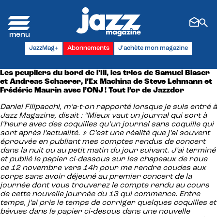
Panneau de gestion des cookies
JazzMag+
Abonnements
J'achète mon magazine
Les peupliers du bord de l’Ill, les trios de Samuel Blaser
et Andreas Schaerer, l’Ex Machina de Steve Lehmann et
Frédéric Maurin avec l’ONJ !
Tout l’or de Jazzdor
Daniel Filipacchi, m’a-t-on rapporté lorsque je suis entré à
Jazz Magazine, disait
: “Mieux vaut un journal qui sort à
l’heure avec des coquilles qu’un journal sans coquille
qui
sort
après l’actualité. » C’est une réalité que j’ai souvent
éprouvée en publiant mes comptes rendus de concert
dans la nuit ou au petit matin du jour suivant. J’ai terminé
et publié le papier ci-dessous sur les chapeaux de roue
ce 12 novembre vers 14h pour me rendre coudes aux
corps sans avoir déjeuné au premier concert de la
journée dont vous trouverez le compte rendu au cours
de cette nouvelle journée du 13 qui commence. Entre
temps, j’ai pris le temps de corriger quelques coquilles et
bévues dans le papier ci-desous dans une nouvelle