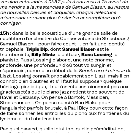
version retouchée à 0h57 puis à nouveau à 7h avant de
me rendre à la masterclass de Samuel Blaser, au risque
de nouvelles bévues et coquilles, chaque relecture
m’amenant souvent plus à récrire et compléter qu’à
corriger.
15h :
dans la belle acoustique d’une grande salle de
répétition d’orchestre du Conservatoire de Strasbourg,
Samuel Blaser – pour faire court –, en fait une identité
tricéphale,
Triple Dip
, dont
Samuel Blaser
est le
tromboniste,
Billy Mintz
le batteur,
Russ Lossing
le
pianiste. Russ Lossing d’abord, une note énorme,
profonde, une profondeur d’où tout va surgir et
s’épanouir, comme au début de la
Sonate en si mineur
de
Liszt. Lossing connaît probablement son Liszt, mais il en
connaît bien d’autres et s’il faut lui supposer quelque
héritage pianistique, il se s’arrête certainement pas aux
gracieusetés que le piano jazz retient trop souvent de
Ravel et Debussy. On pense à Bartok, Messiaen,
Stockhausen… On pense aussi à Ran Blake pour
l’angularité parfois brutale, à Paul Bley pour cette façon
de faire sonner les entrailles du piano aux frontières du
lyrisme et de l’abstraction.
Par quel hasard, quelle intuition, quelle préméditation,