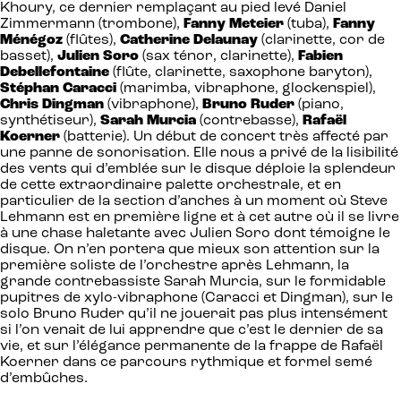
Khoury, ce dernier remplaçant au pied levé Daniel
Zimmermann
(trombone),
Fanny Meteier
(tuba),
Fanny
Ménégoz
(flûtes),
Catherine Delaunay
(clarinette, cor de
basset),
Julien Soro
(sax ténor, clarinette),
Fabien
Debellefontaine
(flûte, clarinette, saxophone baryton),
Stéphan Caracci
(marimba, vibraphone, glockenspiel),
Chris Dingman
(vibraphone),
Bruno Ruder
(piano,
synthétiseur),
Sarah Murcia
(contrebasse),
Rafaël
Koerner
(batterie). Un début de concert très affecté par
une panne de sonorisation. Elle nous a privé de la lisibilité
des vents qui d’emblée sur le disque déploie la splendeur
de cette extraordinaire palette orchestrale, et en
particulier de la section d’anches à un moment où Steve
Lehmann est en première ligne et à cet autre où il se livre
à une chase haletante avec Julien Soro dont témoigne le
disque. On n’en portera que mieux son attention sur la
première soliste de l’orchestre après Lehmann, la
grande contrebassiste Sarah Murcia, sur le formidable
pupitres de xylo-vibraphone (Caracci et Dingman), sur le
solo Bruno Ruder qu’il ne jouerait pas plus intensément
si l’on venait de lui apprendre que c’est le dernier de sa
vie, et sur l’élégance permanente de la frappe de Rafaël
Koerner dans ce parcours rythmique et formel semé
d’embûches.