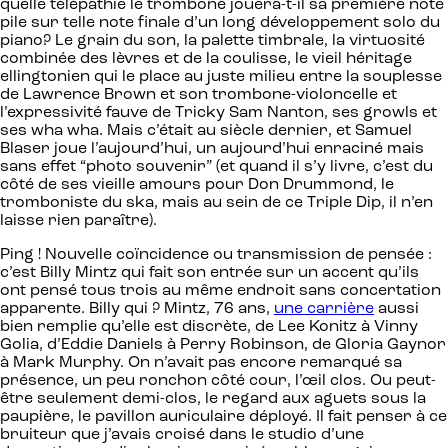
quelle télépathie le trombone jouera-t-il sa première note
pile sur telle note finale d’un long développement solo du
piano? Le grain du son, la palette timbrale, la virtuosité
combinée des lèvres et de la coulisse, le vieil héritage
ellingtonien qui le place au juste milieu entre la souplesse
de Lawrence Brown et son trombone-violoncelle et
l’expressivité fauve de Tricky Sam Nanton, ses growls et
ses wha wha. Mais c’était au siècle dernier, et Samuel
Blaser joue l’aujourd’hui, un aujourd’hui enraciné mais
sans effet “photo souvenir” (et quand il s’y livre, c’est du
côté de ses vieille amours pour Don Drummond, le
tromboniste du ska, mais au sein de ce Triple Dip, il n’en
laisse rien paraître).
Ping ! Nouvelle coïncidence ou transmission de pensée :
c’est Billy Mintz qui fait son entrée sur un accent qu’ils
ont pensé tous trois au même endroit sans concertation
apparente. Billy qui ? Mintz, 76 ans,
une carrière
aussi
bien remplie qu’elle est discrète, de Lee Konitz à Vinny
Golia, d’Eddie Daniels à Perry Robinson, de Gloria Gaynor
à Mark Murphy. On n’avait pas encore remarqué sa
présence, un peu ronchon côté cour, l’œil clos. Ou peut-
être seulement demi-clos, le regard aux aguets sous la
paupière, le pavillon auriculaire déployé. Il fait penser à ce
bruiteur que j’avais croisé dans le studio d’une