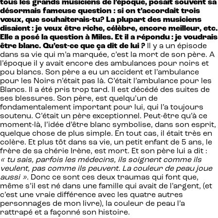
tous les grands musiciens de l’époque, posait souvent sa
désormais fameuse question : si on t’accordait trois
vœux, que souhaiterais-tu? La plupart des musiciens
disaient : je veux être riche, célèbre, encore meilleur, etc.
Elle a posé la question à Miles. Et il a répondu : je voudrais
être blanc. Qu’est-ce que ça dit de lui ?
Il y a un épisode
dans sa vie qui m’a marquée, c’est la mort de son père. A
l’époque il y avait encore des ambulances pour noirs et
pou blancs. Son père a eu un accident et l’ambulance
pour les Noirs n’était pas là. C’était l’ambulance pour les
Blancs. Il a été pris trop tard. Il est décédé des suites de
ses blessures. Son père, est quelqu’un de
fondamentalement important pour lui, qui l’a toujours
soutenu. C’était un père exceptionnel. Peut-être qu’à ce
moment-là, l’idée d’être blanc symbolise, dans son esprit,
quelque chose de plus simple. En tout cas, il était très en
colère. Et plus tôt dans sa vie, un petit enfant de 5 ans, le
frère de sa chérie Irène, est mort. Et son père lui a dit :
« tu sais, parfois les médecins, ils soignent comme ils
veulent, pas comme ils peuvent. La couleur de peau joue
aussi »
. Donc ce sont ces deux traumas qui font que,
même s’il est né dans une famille qui avait de l’argent, (et
c’est une vraie différence avec les quatre autres
personnages de mon livre), la couleur de peau l’a
rattrapé et a façonné son histoire.