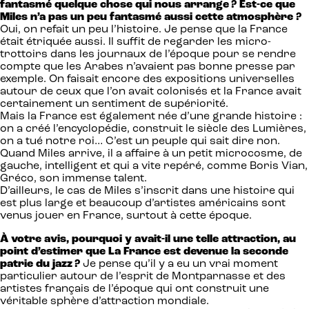
fantasmé quelque chose qui nous arrange ? Est-ce que
Miles n’a pas un peu fantasmé aussi cette atmosphère ?
Oui, on refait un peu l’histoire. Je pense que la France
était étriquée aussi. Il suffit de regarder les micro-
trottoirs dans les journaux de l’époque pour se rendre
compte que les Arabes n’avaient pas bonne presse par
exemple. On faisait encore des expositions universelles
autour de ceux que l’on avait colonisés et la France avait
certainement un sentiment de supériorité.
Mais la France est également née d’une grande histoire :
on a créé l’encyclopédie, construit le siècle des Lumières,
on a tué notre roi… C’est un peuple qui sait dire non.
Quand Miles arrive, il a affaire à un petit microcosme, de
gauche, intelligent et qui a vite repéré, comme Boris Vian,
Gréco, son immense talent.
D’ailleurs, le cas de Miles s’inscrit dans une histoire qui
est plus large et beaucoup d’artistes américains sont
venus jouer en France, surtout à cette époque.
À votre avis, pourquoi y avait-il une telle attraction, au
point d’estimer que La France est devenue la seconde
patrie du jazz ?
Je pense qu’il y a eu un vrai moment
particulier autour de l’esprit de Montparnasse et des
artistes français de l’époque qui ont construit une
véritable sphère d’attraction mondiale.