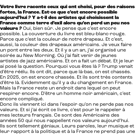
Votre livre raconte ceux qui ont choisi, pour des raisons
fortes, la France. Est-ce que c’est encore possible
aujourd’hui ? Y a-t-il des artistes qui choisissent la
France comme terre d’exil alors qu’on perd un peu nos
valeurs ?
Oui, bien sûr. Je pense que c’est encore
possible. La couverture du livre est bleu-blanc-rouge.
Parce que c’est la couleur de notre drapeau. Et c’est,
aussi, la couleur des drapeaux américains. Je veux faire
un pont entre les deux. Et il y a un an, j’ai organisé une
soirée au New Morning. Où j’ai fait venir de jeunes
artistes de jazz américains. Et on a fait un débat. Et je leur
ai posé la question. Pourquoi vous êtes là ? Trump venait
d’être réélu. Ils ont dit, parce que là-bas, on est chassés.
En 2025, on est encore chassés. Et ils sont très contents
d’être là. Evidemment qu’il y a du changement en France.
Mais la France reste un endroit dans lequel on peut
respirer encore. D’être un homme noir américain, c’est
encore compliqué.
Donc ils viennent ici dans l’espoir qu’on ne perde pas nos
valeurs. Et si j’ai écrit ce livre, c’est pour le rappeler à
mes lecteurs français. Ce sont des Américains des
années 50 qui nous rappellent nos valeurs aujourd’hui.
Ils sont tellement géniaux. Leurs paroles, leur musique et
leur rapport à la politique et à la France ne prend pas une