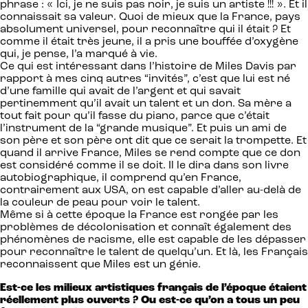
phrase : « Ici, je ne suis pas noir, je suis un artiste !!! ». Et il
connaissait sa valeur. Quoi de mieux que la France, pays
absolument universel, pour reconnaître qui il était ? Et
comme il était très jeune, il a pris une bouffée d’oxygène
qui, je pense, l’a marqué à vie.
Ce qui est intéressant dans l’histoire de Miles Davis par
rapport à mes cinq autres “invités”, c’est que lui est né
d’une famille qui avait de l’argent et qui savait
pertinemment qu’il avait un talent et un don. Sa mère a
tout fait pour qu’il fasse du piano, parce que c’était
l’instrument de la “grande musique”. Et puis un ami de
son père et son père ont dit que ce serait la trompette. Et
quand il arrive France, Miles se rend compte que ce don
est considéré comme il se doit. Il le dira dans son livre
autobiographique, il comprend qu’en France,
contrairement aux USA, on est capable d’aller au-delà de
la couleur de peau pour voir le talent.
Même si à cette époque la France est rongée par les
problèmes de décolonisation et connaît également des
phénomènes de racisme, elle est capable de les dépasser
pour reconnaître le talent de quelqu’un. Et là, les Français
reconnaissent que Miles est un génie.
Est-ce les milieux artistiques français de l’époque étaient
réellement plus ouverts ? Ou est-ce qu’on a tous un peu