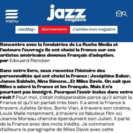
Panneau de gestion des cookies
JazzMag+
Abonnements
J'achète mon magazine
Rencontre avec la fondatrice de La Ruche Media et
l’auteure l’ouvrage Ils ont choisi la France sur ces
artistes américains
devenus Français d’adoption.
par
Edouard Rencker
Dans votre livre, vous racontez l’histoire des
personnalités qui ont choisi la France : Joséphine Baker,
James Baldwin, Nina Simone…Et Miles Davis. On sait que
Miles a adoré la France et les Français. Mais il n’a
pourtant pas immigré. Pourquoi l’avoir inclus dans votre
récit ?
Pour moi, c’était indispensable parce qu’il aimait la
France et qu’il en parlait très bien. Il a aimé la France à
travers Juliette Gréco, Boris Vian, à travers son cinéma,
Louis Malle notamment, à travers ce fabuleux film où
Jeanne Moreau cherche éperdument son Julien. Il parle
de la France avec des mots inédits. Je commence
d’ailleurs le paragraphe de Miles Davis avec cette