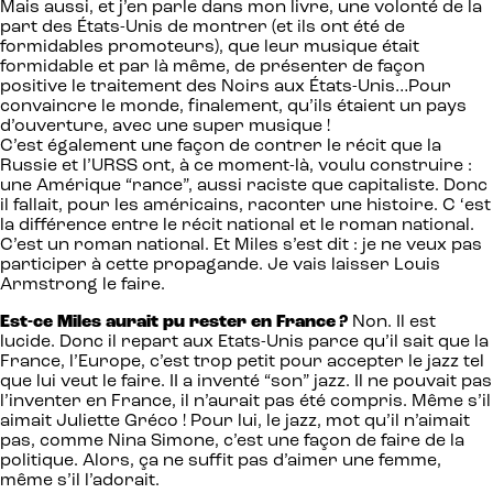
Mais aussi, et j’en parle dans mon livre, une volonté de la
part des États-Unis de montrer (et ils ont été de
formidables promoteurs), que leur musique était
formidable et par là même, de présenter de façon
positive le traitement des Noirs aux États-Unis…Pour
convaincre le monde, finalement, qu’ils étaient un pays
d’ouverture, avec une super musique !
C’est également une façon de contrer le récit que la
Russie et l’URSS ont, à ce moment-là, voulu construire :
une Amérique “rance”, aussi raciste que capitaliste. Donc
il fallait, pour les américains, raconter une histoire. C ‘est
la différence entre le récit national et le roman national.
C’est un roman national. Et Miles s’est dit : je ne veux pas
participer à cette propagande. Je vais laisser Louis
Armstrong le faire.
Est-ce Miles aurait pu rester en France ?
Non. Il est
lucide. Donc il repart aux Etats-Unis parce qu’il sait que la
France, l’Europe, c’est trop petit pour accepter le jazz tel
que lui veut le faire. II a inventé “son” jazz. Il ne pouvait pas
l’inventer en France, il n’aurait pas été compris. Même s’il
aimait Juliette Gréco ! Pour lui, le jazz, mot qu’il n’aimait
pas, comme Nina Simone, c’est une façon de faire de la
politique. Alors, ça ne suffit pas d’aimer une femme,
même s’il l’adorait.