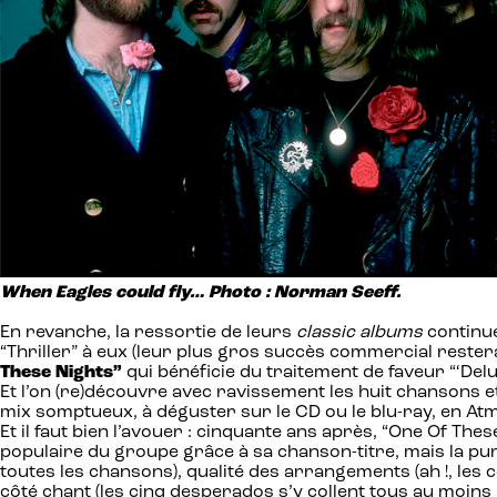
When Eagles could fly…
Photo : Norman Seeff.
En revanche, la ressortie de leurs
classic albums
continue
“Thriller” à eux (leur plus gros succès commercial restera
These Nights”
qui bénéficie du traitement de faveur “‘Delu
Et l’on (re)découvre avec ravissement les huit chansons 
mix somptueux, à déguster sur le CD ou le blu-ray, en A
Et il faut bien l’avouer : cinquante ans après, “One Of The
populaire du groupe grâce à sa chanson-titre, mais la pu
toutes les chansons), qualité des arrangements (ah !, les
côté chant (les cinq desperados s’y collent tous au moins u