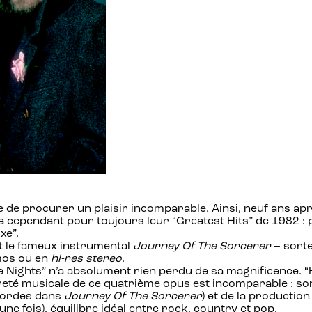
 de procurer un plaisir incomparable. Ainsi, neuf ans après
 cependant pour toujours leur “Greatest Hits” de 1982 : pl
xe”.
et le fameux instrumental
Journey Of The Sorcerer
– sorte
tmos ou en
hi-res stereo
.
se Nights” n’a absolument rien perdu de sa magnificence. “H
reté musicale de ce quatrième opus est incomparable : son
 cordes dans
Journey Of The Sorcerer
) et de la production 
ne fois), équilibre idéal entre rock, country et pop.