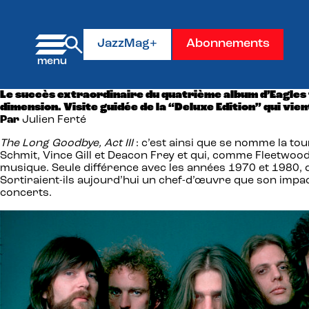
Panneau de gestion des cookies
JazzMag+
Abonnements
Le succès extraordinaire du quatrième album d’Eagles 
dimension. Visite guidée de la “Deluxe Edition” qui vien
Par
Julien Ferté
The Long Goodbye, Act III
: c’est ainsi que se nomme la tou
Schmit, Vince Gill et Deacon Frey et qui, comme Fleetwood
musique. Seule différence avec les années 1970 et 1980, 
Sortiraient-ils aujourd’hui un chef-d’œuvre que son impa
concerts.