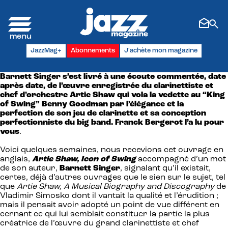
Panneau de gestion des cookies
JazzMag+
Abonnements
J'achète mon magazine
Barnett Singer s’est livré à une écoute commentée, date
après date, de l’œuvre enregistrée du clarinettiste et
chef d’orchestre Artie Shaw qui vola la vedette au “King
of Swing” Benny Goodman par l’élégance et la
perfection de son jeu de clarinette et sa conception
perfectionniste du big band. Franck Bergerot l’a lu pour
vous
.
Voici quelques semaines, nous recevions cet ouvrage en
anglais,
Artie Shaw, Icon of Swing
accompagné d’un mot
de son auteur,
Barnett Singer
, signalant qu’il existait,
certes, déjà d’autres ouvrages que le sien sur le sujet, tel
que
Artie Shaw, A Musical Biography and Discography
de
Vladimir Simosko dont il vantait la qualité et l’érudition ;
mais il pensait avoir adopté un point de vue différent en
cernant ce qui lui semblait constituer la partie la plus
créatrice de l’œuvre du grand clarinettiste et chef