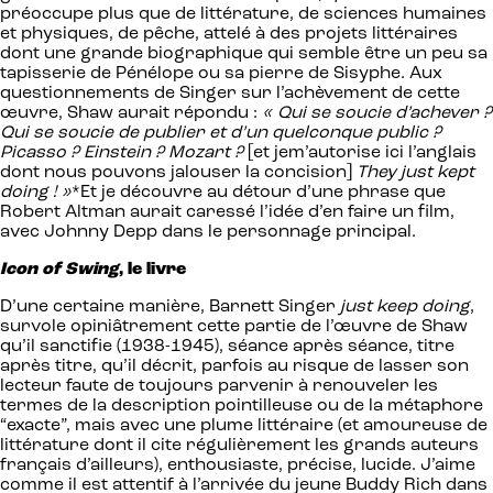
préoccupe plus que de littérature, de sciences humaines
et physiques, de pêche, attelé à des projets littéraires
dont une grande biographique qui semble être un peu sa
tapisserie de Pénélope ou sa pierre de Sisyphe. Aux
questionnements de Singer sur l’achèvement de cette
œuvre, Shaw aurait répondu :
« Qui se soucie d’achever ?
Qui se soucie de publier et d’un quelconque public ?
Picasso ? Einstein ? Mozart ?
[et jem’autorise ici l’anglais
dont nous pouvons jalouser la concision]
They just kept
doing ! »
*Et je découvre au détour d’une phrase que
Robert Altman aurait caressé l’idée d’en faire un film,
avec Johnny Depp dans le personnage principal.
Icon of Swing
, le livre
D’une certaine manière, Barnett Singer
just keep doing
,
survole opiniâtrement cette partie de l’œuvre de Shaw
qu’il sanctifie (1938-1945), séance après séance, titre
après titre, qu’il décrit, parfois au risque de lasser son
lecteur faute de toujours parvenir à renouveler les
termes de la description pointilleuse ou de la métaphore
“exacte”, mais avec une plume littéraire (et amoureuse de
littérature dont il cite régulièrement les grands auteurs
français d’ailleurs), enthousiaste, précise, lucide. J’aime
comme il est attentif à l’arrivée du jeune Buddy Rich dans