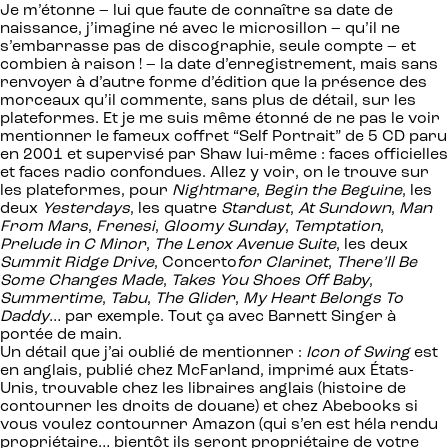
Je m’étonne – lui que faute de connaître sa date de
naissance, j’imagine né avec le microsillon – qu’il ne
s’embarrasse pas de discographie, seule compte – et
combien à raison ! – la date d’enregistrement, mais sans
renvoyer à d’autre forme d’édition que la présence des
morceaux qu’il commente, sans plus de détail, sur les
plateformes. Et je me suis même étonné de ne pas le voir
mentionner le fameux coffret “Self Portrait” de 5 CD paru
en 2001 et supervisé par Shaw lui-même : faces officielles
et faces radio confondues. Allez y voir, on le trouve sur
les plateformes, pour
Nightmare
,
Begin the Beguine
, les
deux
Yesterdays
, les quatre
Stardust
,
At Sundown
,
Man
From Mars
,
Frenesi
,
Gloomy Sunday
,
Temptation
,
Prelude in C Minor
,
The Lenox Avenue Suite
, les deux
Summit Ridge Drive
, Concerto
for Clarinet
,
There’ll Be
Some Changes Made
,
Takes You Shoes Off Baby
,
Summertime
,
Tabu
,
The Glider
,
My Heart Belongs To
Daddy
… par exemple. Tout ça avec Barnett Singer à
portée de main.
Un détail que j’ai oublié de mentionner :
Icon of Swing
est
en anglais, publié chez McFarland, imprimé aux États-
Unis, trouvable chez les libraires anglais (histoire de
contourner les droits de douane) et chez Abebooks si
vous voulez contourner Amazon (qui s’en est héla rendu
propriétaire… bientôt ils seront propriétaire de votre