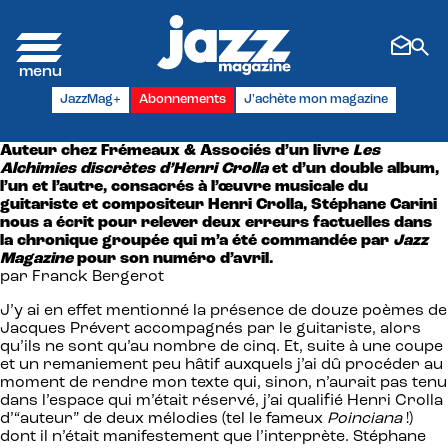
Panneau de gestion des cookies
JazzMag+
Abonnements
J'achète mon magazine
Auteur chez Frémeaux & Associés d’un livre
Les
Alchimies discrètes d’Henri Crolla
et d’un double album,
l’un et l’autre, consacrés à l’œuvre musicale du
guitariste et compositeur Henri Crolla, Stéphane Carini
nous a écrit pour relever deux erreurs factuelles dans
la chronique groupée qui m’a été commandée par
Jazz
Magazine
pour son numéro d’avril.
par Franck Bergerot
J’y ai en effet mentionné la présence de douze poèmes de
Jacques Prévert accompagnés par le guitariste, alors
qu’ils ne sont qu’au nombre de cinq. Et, suite à une coupe
et un remaniement peu hâtif auxquels j’ai dû procéder au
moment de rendre mon texte qui, sinon, n’aurait pas tenu
dans l’espace qui m’était réservé, j’ai qualifié Henri Crolla
d’“auteur” de deux mélodies (tel le fameux
Poinciana
!)
dont il n’était manifestement que l’interprète. Stéphane