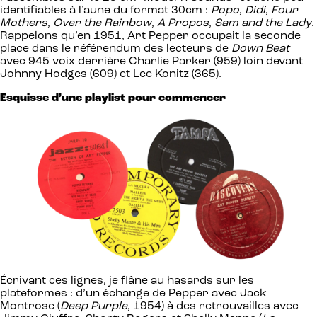
identifiables à l’aune du format 30cm :
Popo
,
Didi
,
Four
Mothers
,
Over the Rainbow
,
A Propos
,
Sam and the Lady
.
Rappelons qu’en 1951, Art Pepper occupait la seconde
place dans le référendum des lecteurs de
Down Beat
avec 945 voix derrière Charlie Parker (959) loin devant
Johnny Hodges (609) et Lee Konitz (365).
Esquisse d’une playlist pour commencer
Écrivant ces lignes, je flâne au hasards sur les
plateformes : d’un échange de Pepper avec Jack
Montrose (
Deep Purple
, 1954) à des retrouvailles avec