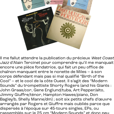
Il me fallut attendre la publication du précieux
West Coast
Jazz
d’Alain Tercinet pour comprendre qu’il me manquait
encore une pièce fondatrice, qui fait un peu office de
chaînon manquant entre le nonette de Miles – à son
corps défendant mais pas si mal qualifié “Birth of the
Cool” – et le cool de la côte Ouest. Il s’agit des “Modern
Sounds” du trompettiste Shorty Rogers (and his Giants :
John Graas/cor, Gene Englund/tuba, Art Pepper/alto,
Jimmy Giuffre/ténor, Hampton Hawes/piano, Don
Bagley/b, Shelly Manne/dm) ; soit six petits chefs d’œuvre
arrangés par Rogers et Giuffre mais oubliés parce que
dispersés à l’époque sur 45-tours singles, EPs, ou
rassemblés sur le 25 cm “Modern Sounds” et donc peu