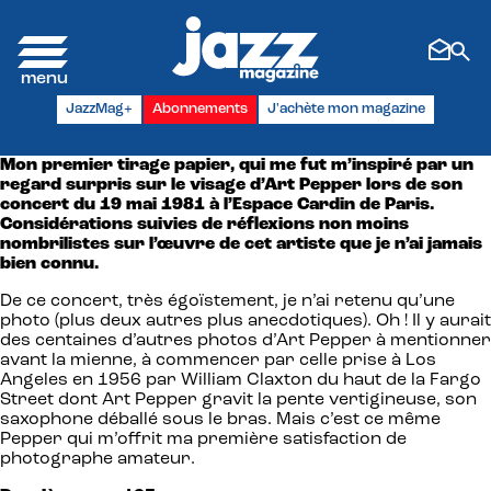
Panneau de gestion des cookies
JazzMag+
Abonnements
J'achète mon magazine
Mon premier tirage papier, qui me fut m’inspiré par un
regard surpris sur le visage d’Art Pepper lors de son
concert du 19 mai 1981 à l’Espace Cardin de Paris.
Considérations suivies de réflexions non moins
nombrilistes sur l’œuvre de cet artiste que je n’ai jamais
bien connu.
De ce concert, très égoïstement, je n’ai retenu qu’une
photo (plus deux autres plus anecdotiques). Oh ! Il y aurait
des centaines d’autres photos d’Art Pepper à mentionner
avant la mienne, à commencer par celle prise à Los
Angeles en 1956 par William Claxton du haut de la Fargo
Street dont Art Pepper gravit la pente vertigineuse, son
saxophone déballé sous le bras. Mais c’est ce même
Pepper qui m’offrit ma première satisfaction de
photographe amateur.