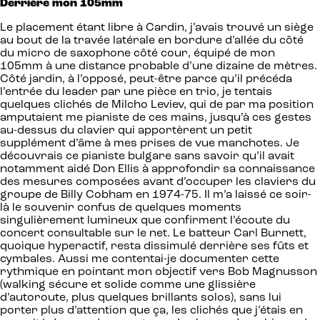
Derrière mon 105mm
Le placement étant libre à Cardin, j’avais trouvé un siège
au bout de la travée latérale en bordure d’allée du côté
du micro de saxophone côté cour, équipé de mon
105mm à une distance probable d’une dizaine de mètres.
Côté jardin, à l’opposé, peut-être parce qu’il précéda
l’entrée du leader par une pièce en trio, je tentais
quelques clichés de Milcho Leviev, qui de par ma position
amputaient me pianiste de ces mains, jusqu’à ces gestes
au-dessus du clavier qui apportèrent un petit
supplément d’âme à mes prises de vue manchotes. Je
découvrais ce pianiste bulgare sans savoir qu’il avait
notamment aidé Don Ellis à approfondir sa connaissance
des mesures composées avant d’occuper les claviers du
groupe de Billy Cobham en 1974-75. Il m’a laissé ce soir-
là le souvenir confus de quelques moments
singulièrement lumineux que confirment l’écoute du
concert consultable sur le net. Le batteur Carl Burnett,
quoique hyperactif, resta dissimulé derrière ses fûts et
cymbales. Aussi me contentai-je documenter cette
rythmique en pointant mon objectif vers Bob Magnusson
(walking sécure et solide comme une glissière
d’autoroute, plus quelques brillants solos), sans lui
porter plus d’attention que ça, les clichés que j’étais en