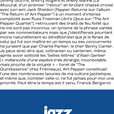
Jimmy Giuffre, Shorty Rogers et Shelly Manne (
La
Mucura
), d’un premier “retour” en brûlant chassé-croisé
avec son ami Jack Sheldon (
Pepper Returns
sur l’album
“The Return of Art Pepper”) à un moment d’intense
complicité avec Russ Freeman (
Art’s Opus
sur “The Art
Pepper Quartet”), retrouvant des traits de feu follet qui
ne me sont pas inconnus, un lyrisme de la phrase vantée
par ses commentateurs mais que j’identifierais pourtant
moins naturellement au
blindfold test
que je le ferais de
celui qui fut son maître en un temps ou ses concurrents
ne juraient que par Charlie Parker, le cher Benny Carter.
Je peux ainsi dire que, coltranien ou carterien, même
après avoir sollicité les “belles lettres” d’Alain Gerber
(
« mélancolie d’une espèce très étrange, inconsolable
mais proche de la volupté » –
livret de “The
Quintessence” chez Frémeaux), Art Pepper constituait
l’une des nombreuses lacunes de ma culture jazzistique,
et même que, combler celle-ci, ne fut jamais pour moi une
priorité. Peut-être le temps est-il venu. Franck Bergerot