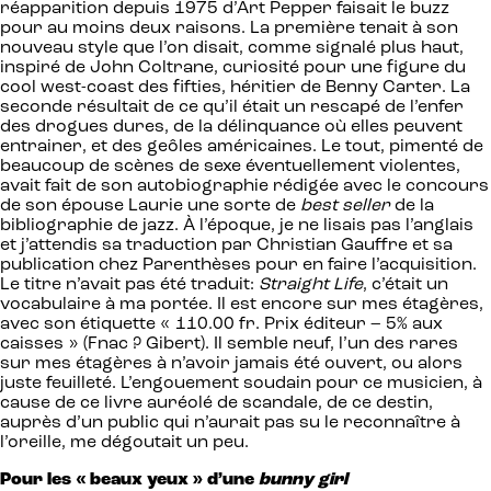
réapparition depuis 1975 d’Art Pepper faisait le buzz
pour au moins deux raisons. La première tenait à son
nouveau style que l’on disait, comme signalé plus haut,
inspiré de John Coltrane, curiosité pour une figure du
cool west-coast des fifties, héritier de Benny Carter. La
seconde résultait de ce qu’il était un rescapé de l’enfer
des drogues dures, de la délinquance où elles peuvent
entrainer, et des geôles américaines. Le tout, pimenté de
beaucoup de scènes de sexe éventuellement violentes,
avait fait de son autobiographie rédigée avec le concours
de son épouse Laurie une sorte de
best seller
de la
bibliographie de jazz. À l’époque, je ne lisais pas l’anglais
et j’attendis sa traduction par Christian Gauffre et sa
publication chez Parenthèses pour en faire l’acquisition.
Le titre n’avait pas été traduit:
Straight Life
, c’était un
vocabulaire à ma portée. Il est encore sur mes étagères,
avec son étiquette « 110.00 fr. Prix éditeur – 5% aux
caisses » (Fnac ? Gibert). Il semble neuf, l’un des rares
sur mes étagères à n’avoir jamais été ouvert, ou alors
juste feuilleté. L’engouement soudain pour ce musicien, à
cause de ce livre auréolé de scandale, de ce destin,
auprès d’un public qui n’aurait pas su le reconnaître à
l’oreille, me dégoutait un peu.
Pour les « beaux yeux » d’une
bunny girl