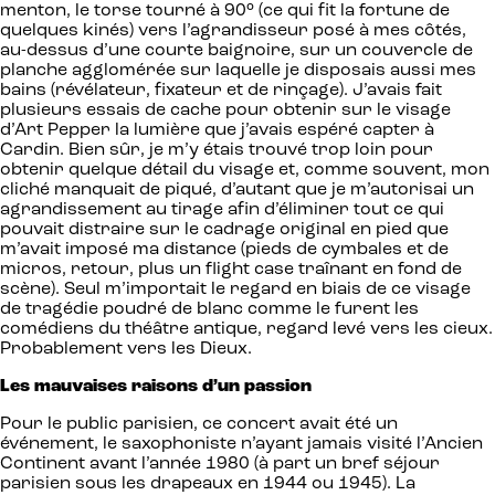
menton, le torse tourné à 90° (ce qui fit la fortune de
quelques kinés) vers l’agrandisseur posé à mes côtés,
au-dessus d’une courte baignoire, sur un couvercle de
planche agglomérée sur laquelle je disposais aussi mes
bains (révélateur, fixateur et de rinçage). J’avais fait
plusieurs essais de cache pour obtenir sur le visage
d’Art Pepper la lumière que j’avais espéré capter à
Cardin. Bien sûr, je m’y étais trouvé trop loin pour
obtenir quelque détail du visage et, comme souvent, mon
cliché manquait de piqué, d’autant que je m’autorisai un
agrandissement au tirage afin d’éliminer tout ce qui
pouvait distraire sur le cadrage original en pied que
m’avait imposé ma distance (pieds de cymbales et de
micros, retour, plus un flight case traînant en fond de
scène). Seul m’importait le regard en biais de ce visage
de tragédie poudré de blanc comme le furent les
comédiens du théâtre antique, regard levé vers les cieux.
Probablement vers les Dieux.
Les mauvaises raisons d’un passion
Pour le public parisien, ce concert avait été un
événement, le saxophoniste n’ayant jamais visité l’Ancien
Continent avant l’année 1980 (à part un bref séjour
parisien sous les drapeaux en 1944 ou 1945). La