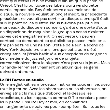
c’est que c’était un bien meilleur album que le premier
Crisol. C’est la politique des labels qui a rendu cette
sortie impossible. Roy était entre deux maisons de
disque, la nouvelle voulait un projet inédit, la précédente
précédent ne voulait pas sortir un disque alors qu’il était
sur le point de les quitter. Nous n’avons pas joué les
morceaux du disque en concert, ç’a été une sorte d’acte
de disparition de magicien : le groupe a cessé d’exister
après cet enregistrement. On est resté un peu en
contact, se demandant ce qui allait se passer, mais on a
fini par se faire une raison. J’étais déjà sur la scène de
New York depuis trois ans lorsque cet album a été
enregistré, et j’étais habitué aux déceptions de ce genre.
Le cimetière du jazz est jonché de projets
extraordinaires dont la plupart n’ont pas vu le jour… Mais
“Grande-Terre” est vraiment un album que les gens
doivent entendre.
Le RH Factor en studio
On enregistrait les morceaux instrumentaux en live, avec
tout le groupe. Avec les chanteuses et les chanteurs, on
enregistrait la musique d’abord, et là-dessus les
vocalistes, ou les rappeurs comme Q-Tip venaient poser
leur partie. Ensuite Roy et moi, on écrivait des
arrangements de cuivres pour compléter. Sur tous les