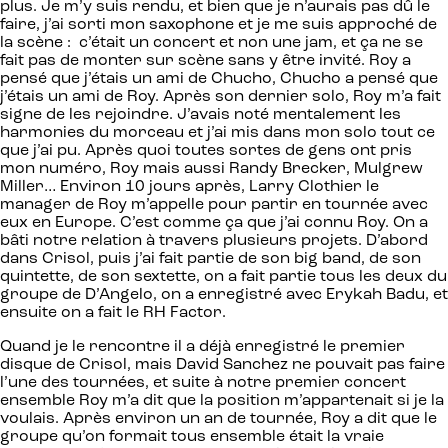
plus. Je m’y suis rendu, et bien que je n’aurais pas dû le
faire, j’ai sorti mon saxophone et je me suis approché de
la scène : c’était un concert et non une jam, et ça ne se
fait pas de monter sur scène sans y être invité. Roy a
pensé que j’étais un ami de Chucho, Chucho a pensé que
j’étais un ami de Roy. Après son dernier solo, Roy m’a fait
signe de les rejoindre. J’avais noté mentalement les
harmonies du morceau et j’ai mis dans mon solo tout ce
que j’ai pu. Après quoi toutes sortes de gens ont pris
mon numéro, Roy mais aussi Randy Brecker, Mulgrew
Miller… Environ 10 jours après, Larry Clothier le
manager de Roy m’appelle pour partir en tournée avec
eux en Europe. C’est comme ça que j’ai connu Roy. On a
bâti notre relation à travers plusieurs projets. D’abord
dans Crisol, puis j’ai fait partie de son big band, de son
quintette, de son sextette, on a fait partie tous les deux du
groupe de D’Angelo, on a enregistré avec Erykah Badu, et
ensuite on a fait le RH Factor.
Quand je le rencontre il a déjà enregistré le premier
disque de Crisol, mais David Sanchez ne pouvait pas faire
l’une des tournées, et suite à notre premier concert
ensemble Roy m’a dit que la position m’appartenait si je la
voulais. Après environ un an de tournée, Roy a dit que le
groupe qu’on formait tous ensemble était la vraie