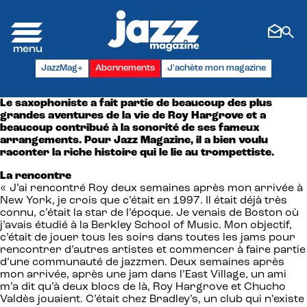
Panneau de gestion des cookies
JazzMag+
Abonnements
J'achète mon magazine
Le saxophoniste a fait partie de beaucoup des plus
grandes aventures de la vie de Roy Hargrove et a
beaucoup contribué à la sonorité de ses fameux
arrangements. Pour Jazz Magazine, il a bien voulu
raconter la riche histoire qui le lie au trompettiste.
La rencontre
« J’ai rencontré Roy deux semaines après mon arrivée à
New York, je crois que c’était en 1997. Il était déjà très
connu, c’était la star de l’époque. Je venais de Boston où
j’avais étudié à la Berkley School of Music. Mon objectif,
c’était de jouer tous les soirs dans toutes les jams pour
rencontrer d’autres artistes et commencer à faire partie
d’une communauté de jazzmen. Deux semaines après
mon arrivée, après une jam dans l’East Village, un ami
m’a dit qu’à deux blocs de là, Roy Hargrove et Chucho
Valdès jouaient. C’était chez Bradley’s, un club qui n’existe