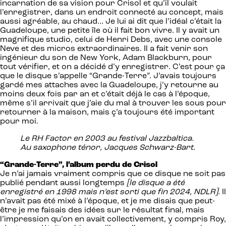
incarnation de sa vision pour Crisol et qu’il voulait
l’enregistrer, dans un endroit connecté au concept, mais
aussi agréable, au chaud… Je lui ai dit que l’idéal c’était la
Guadeloupe, une petite île où il fait bon vivre. Il y avait un
magnifique studio, celui de Henri Debs, avec une console
Neve et des micros extraordinaires. Il a fait venir son
ingénieur du son de New York, Adam Blackburn, pour
tout vérifier, et on a décidé d’y enregistrer. C’est pour ça
que le disque s’appelle “Grande-Terre”. J’avais toujours
gardé mes attaches avec la Guadeloupe, j’y retourne au
moins deux fois par an et c’était déjà le cas à l’époque,
même s’il arrivait que j’aie du mal à trouver les sous pour
retourner à la maison, mais ç’a toujours été important
pour moi.
Le RH Factor en 2003 au festival Jazzbaltica.
Au saxophone ténor, Jacques Schwarz-Bart.
“Grande-Terre”, l’album perdu de Crisol
Je n’ai jamais vraiment compris que ce disque ne soit pas
publié pendant aussi longtemps
[le disque a été
enregistré en 1998 mais n’est sorti que fin 2024, NDLR]
. Il
n’avait pas été mixé à l’époque, et je me disais que peut-
être je me faisais des idées sur le résultat final, mais
l’impression qu’on en avait collectivement, y compris Roy,