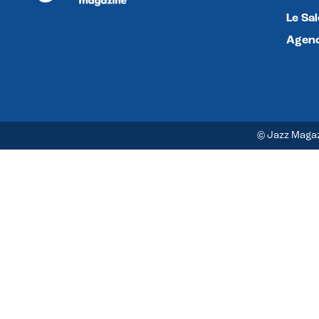
Le Sa
Agend
© Jazz Maga