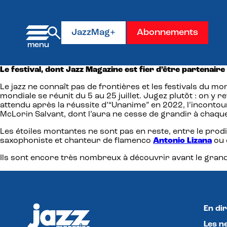
Panneau de gestion des cookies
JazzMag+
Abonnements
Le festival, dont Jazz Magazine est fier d’être partenair
Le jazz ne connaît pas de frontières et les festivals du m
mondiale se réunit du 5 au 25 juillet. Jugez plutôt : on 
attendu après la réussite d’“Unanime” en 2022, l’inconto
McLorin Salvant, dont l’aura ne cesse de grandir à chaque
Les étoiles montantes ne sont pas en reste, entre le pro
saxophoniste et chanteur de flamenco
Antonio Lizana
ou 
Ils sont encore très nombreux à découvrir avant le grand 
En dir
Les n