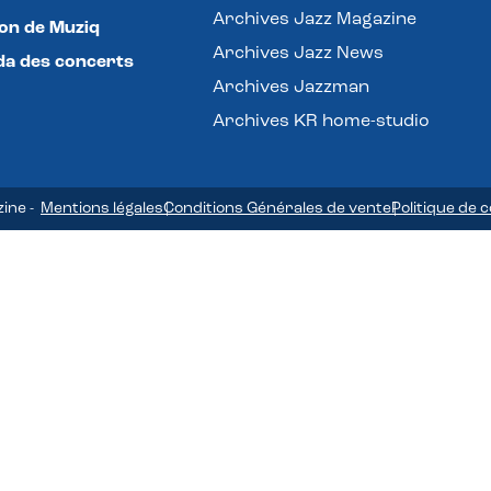
Archives Jazz Magazine
lon de Muziq
Archives Jazz News
a des concerts
Archives Jazzman
Archives KR home-studio
zine -
Mentions légales
Conditions Générales de vente
Politique de c