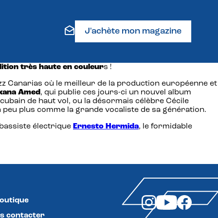
J'achète mon magazine
dition très haute en couleur
s !
Jazz Canarias où le meilleur de la production européenne et
xana
Amed
, qui publie ces jours-ci un nouvel album
bain de haut vol, ou la désormais célèbre Cécile
n peu plus comme la grande vocaliste de sa génération.
e bassiste électrique
Ernesto Hermida
, le formidable
boutique
s contacter