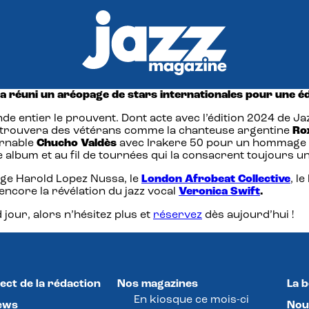
e a réuni un aréopage de stars internationales pour une é
onde entier le prouvent. Dont acte avec l’édition 2024 de 
y retrouvera des vétérans comme la chanteuse argentine
Ro
urnable
Chucho
Valdès
avec Irakere 50 pour un hommage cu
 album et au fil de tournées qui la consacrent toujours u
dige Harold Lopez Nussa, le
London Afrobeat Collective
, l
encore la révélation du jazz vocal
Veronica Swift
.
jour, alors n’hésitez plus et
réservez
dès aujourd’hui !
ect de la rédaction
Nos magazines
La 
En kiosque ce mois-ci
ews
Nou