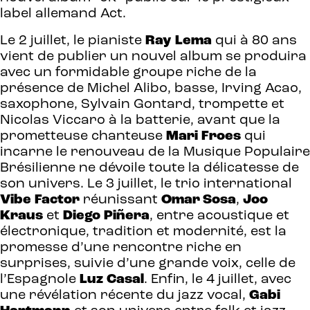
label allemand Act.
Le 2 juillet, le pianiste
Ray
Lema
qui à 80 ans
vient de publier un nouvel album se produira
avec un formidable groupe riche de la
présence de Michel Alibo, basse, Irving Acao,
saxophone, Sylvain Gontard, trompette et
Nicolas Viccaro à la batterie, avant que la
prometteuse chanteuse
Mari
Froes
qui
incarne le renouveau de la Musique Populaire
Brésilienne ne dévoile toute la délicatesse de
son univers. Le 3 juillet, le trio international
Vibe
Factor
réunissant
Omar Sosa
,
Joo
Kraus
et
Diego
Piñera
, entre acoustique et
électronique, tradition et modernité, est la
promesse d’une rencontre riche en
surprises, suivie d’une grande voix, celle de
l’Espagnole
Luz
Casal
. Enfin, le 4 juillet, avec
une révélation récente du jazz vocal,
Gabi