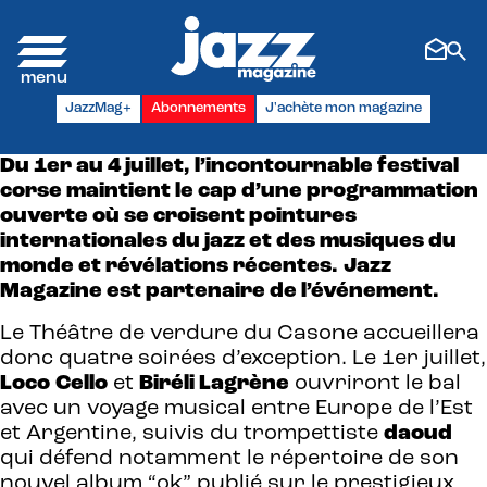
Panneau de gestion des cookies
JazzMag+
Abonnements
J'achète mon magazine
Du 1er au 4 juillet, l’incontournable festival
corse maintient le cap d’une programmation
ouverte où se croisent pointures
internationales du jazz et des musiques du
monde et révélations récentes.
Jazz
Magazine est partenaire de l’événement.
Le Théâtre de verdure du Casone accueillera
donc quatre soirées d’exception. Le 1er juillet,
Loco
Cello
et
Biréli Lagrène
ouvriront le bal
avec un voyage musical entre Europe de l’Est
et Argentine, suivis du trompettiste
daoud
qui défend notamment le répertoire de son
nouvel album “ok” publié sur le prestigieux