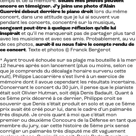
temps et de la mémoire.
Seules mes photos peuvent
encore en témoigner. J’y joins une photo d’Alain
Guerrini debout derrière le piano droit
lors du même
concert, dans une attitude que je lui ai souvent vue
pendant les concerts, concentré sur la musique
,
songeant peut-être à quelque réflexion qu’elle lui
inspirait
et qu’il ne manquerait pas de partager plus tard
avec les musiciens et avec ses amis. Probablement, au vu
de ces photos,
aurait-il su nous faire le compte rendu de
ce concert
. Texte et photos © Franck Bergerot
* Ayant trouvé échouée sur sa plage ma bouteille à la mer
12 heures après son lancement (plus ou moins, selon ce
que je comprends du décalage horaire survenu cette
nuit), Philippe Laccarrière s’est livré à un exercice de
mémoire dont il avoue cependant les résultats incertains.
Concernant le concert du 30 juin, il pense que le pianiste
était soit Olivier Hutman, soit déjà Denis Badault. Quant à
ce 5ème prix décerné à ce dernier, Philippe croit se
souvenir que Denis s’était produit en solo et que ce 5ème
prix avait été créé pour lui, dans le cadre d’un palmarès
très disputé. Je crois quant à moi que c’était mon
premier ou deuxième Concours de la Défense en tant que
membre du jury, car cette histoire de 5ème prix sensé
corriger un palmarès très disputé me dit vaguement