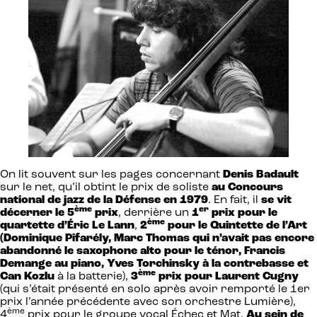
On lit souvent sur les pages concernant
Denis Badault
sur le net, qu’il obtint le prix de soliste
au Concours
national de jazz de la Défense en 1979
. En fait, il
se vit
ème
er
décerner le 5
prix
, derrière un
1
prix pour le
ème
quartette d’Éric Le Lann
,
2
pour le Quintette de l’Art
(Dominique Pifarély, Marc Thomas qui n’avait pas encore
abandonné le saxophone alto pour le ténor, Francis
Demange au piano, Yves Torchinsky à la contrebasse et
ème
Can Kozlu
à la batterie),
3
prix pour Laurent Cugny
(qui s’était présenté en solo après avoir remporté le 1er
prix l’année précédente avec son orchestre Lumière),
ème
4
prix pour le groupe vocal Échec et Mat.
Au sein de