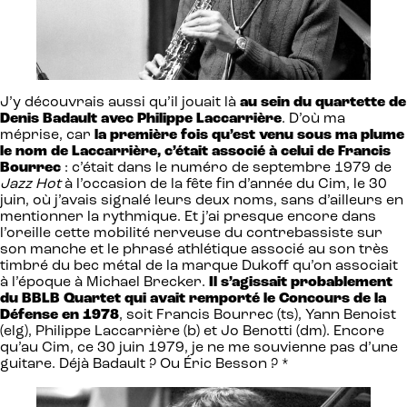
J’y découvrais aussi qu’il jouait là
au sein du quartette de
Denis Badault
avec Philippe Laccarrière
. D’où ma
méprise, car
la première fois qu’est venu sous ma plume
le nom de Laccarrière, c’était associé à celui de Francis
Bourrec
: c’était dans le numéro de septembre 1979 de
Jazz Hot
à l’occasion de la fête fin d’année du Cim, le 30
juin, où j’avais signalé leurs deux noms, sans d’ailleurs en
mentionner la rythmique. Et j’ai presque encore dans
l’oreille cette mobilité nerveuse du contrebassiste sur
son manche et le phrasé athlétique associé au son très
timbré du bec métal de la marque Dukoff qu’on associait
à l’époque à Michael Brecker.
Il s’agissait probablement
du BBLB Quartet qui avait remporté le Concours de la
Défense en 1978
, soit Francis Bourrec (ts), Yann Benoist
(elg), Philippe Laccarrière (b) et Jo Benotti (dm). Encore
qu’au Cim, ce 30 juin 1979, je ne me souvienne pas d’une
guitare. Déjà Badault ? Ou Éric Besson ? *