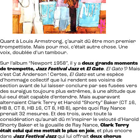
Quant à Louis Armstrong, ç’aurait dû être mon premier
trompettiste. Mais pour moi, c’était autre chose. Une
voix, doublée d’un tambour.
Sur l’album “Newport 1958”, il y a
deux grands moments
de trompette,
Jazz Festival Jazz
et
El Gato
.
El Gato
!? Mais
c’est Cat Anderson ! Certes,
El Gato
est une espèce
d’hommage collectif que lui rendent ses voisins de
section avant de lui laisser conclure par ses fusées vers
des suraigus toujours plus extrêmes, à une altitude que
lui-seul était capable d’entendre. Mais auparavant
alternaient Clark Terry et Harold “Shorty” Baker (CT 16,
HB 8, CT 8, HB 16, CT 8, HB 8), après quoi Ray Nance
prenait 32 mesures. Et des trois, avec toute la
considération qu’aurait dû m’inspirer le velouté d’Harold
Shorty Baker et la gouaille de Ray Nance,
Clark Terry
était celui qui me mettait le plus en joie
, et plus encore
dans
Jazz Festival Jazz
qui lui offrait
deux chorus