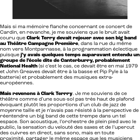
Mais si ma mémoire flanche concernant ce concert de
Cardin, en revanche, je me souviens que le bruit avait
couru que
Clark Terry devait rejouer avec son big band
au Théâtre Campagne Première
, dans la rue du même
nom vers Montparnasse, à la programmation éclectique
puisque
j’y avais quelques temps auparavant entendu un
groupe de l’école dite de Canterburry, probablement
National Health
(si c’est le cas, ce devait être en mai 1979
et John Greaves devait être à la basse et Pip Pyle à la
batterie) et probablement des musiques extra-
européennes.
Mais revenons à Clark Terrry
. Je me souviens de ce
théâtre comme d’une sous-sol pas très haut de plafond
évoquant plutôt les proportions d’un club de jazz de
moyenne taille et je n’avais pas résisté à la perspective de
réentendre un big band de cette trempe dans un tel
espace. Son acoustique, l’orchestre de plein pied avec le
public, la sensation du velouté des saxes et de l’upercut
des cuivres en direct, sans sono, mais en toute
proximité, partager le même espace que les musiciens