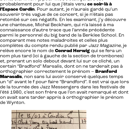
probablement pour lui que j’étais venu
ce soir-là à
l’Espace Cardin
. Pour autant, je n’aurais gardé qu’un
souvenir très vague de ce concert, si je n’étais pas
retombé sur ces négatifs. En les examinant, j’y découvre
une chanteuse, Michal Beckham, qui n’a laissé à ma
connaissance d’autre trace que l’année précédente
parmi le personnel du big band de la Berklee School. En
comparant mes notes maladroites et celles plus
complètes du compte rendu publié par
Jazz Magazine
, je
relève encore le nom de
Conrad Herwig
qui se fera un
nom plus tard (ici à gauche de la section de trombones)
et, prenant un solo debout devant lui sur ce cliché, un
certain “Bradford” Marsalis, dont on ne tarderait pas à
orthographier correctement le prénom –
Branford
Marasalis
, non sans lui avoir conservé quelques temps
un “d” avant le f pour faire “Brandford”. Il est vrai que lors
de la tournée des Jazz Messengers dans les festivals de
l’été 1980, c’est son frère que l’on avait remarqué et dont
on avait sans tarder appris à orthographier le prénom
de Wynton.