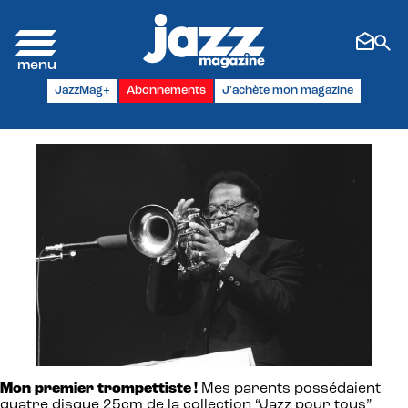
Panneau de gestion des cookies
JazzMag+
Abonnements
J'achète mon magazine
Mon premier trompettiste !
Mes parents possédaient
quatre disque 25cm de la collection “Jazz pour tous”