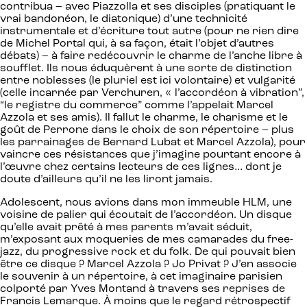
contribua – avec Piazzolla et ses disciples (pratiquant le
vrai bandonéon, le diatonique) d’une technicité
instrumentale et d’écriture tout autre (pour ne rien dire
de Michel Portal qui, à sa façon, était l’objet d’autres
débats) – à faire redécouvrir le charme de l’anche libre à
soufflet. Ils nous éduquèrent à une sorte de distinction
entre noblesses (le pluriel est ici volontaire) et vulgarité
(celle incarnée par Verchuren, « l’accordéon à vibration”,
“le registre du commerce” comme l’appelait Marcel
Azzola et ses amis). Il fallut le charme, le charisme et le
goût de Perrone dans le choix de son répertoire – plus
les parrainages de Bernard Lubat et Marcel Azzola), pour
vaincre ces résistances que j’imagine pourtant encore à
l’œuvre chez certains lecteurs de ces lignes… dont je
doute d’ailleurs qu’il ne les liront jamais.
Adolescent, nous avions dans mon immeuble HLM, une
voisine de palier qui écoutait de l’accordéon. Un disque
qu’elle avait prêté à mes parents m’avait séduit,
m’exposant aux moqueries de mes camarades du free-
jazz, du progressive rock et du folk. De qui pouvait bien
être ce disque ? Marcel Azzola ? Jo Privat ? J’en associe
le souvenir à un répertoire, à cet imaginaire parisien
colporté par Yves Montand à travers ses reprises de
Francis Lemarque. À moins que le regard rétrospectif