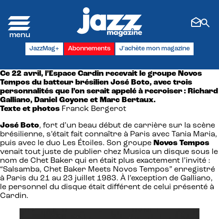
Panneau de gestion des cookies
JazzMag+
Abonnements
J'achète mon magazine
Ce 22 avril, l’Espace Cardin recevait le groupe Novos
Tempos du batteur brésilien José Boto, avec trois
personnalités que l’on serait appelé à recroiser : Richard
Galliano, Daniel Goyone et Marc Bertaux.
Texte et photos
Franck Bergerot
José Boto
, fort d’un beau début de carrière sur la scène
brésilienne, s’était fait connaître à Paris avec Tania Maria,
puis avec le duo Les Étoiles. Son groupe
Novos Tempos
venait tout juste de publier chez Musica un disque sous le
nom de Chet Baker qui en était plus exactement l’invité :
“Salsamba, Chet Baker Meets Novos Tempos” enregistré
à Paris du 21 au 23 juillet 1983. À l’exception de Galliano,
le personnel du disque était différent de celui présenté à
Cardin.