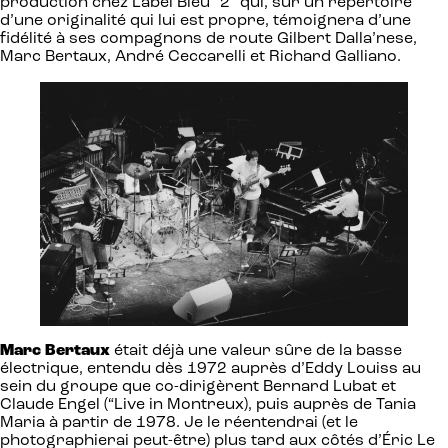
production chez Label Bleu “2” qui, sur un répertoire
d’une originalité qui lui est propre, témoignera d’une
fidélité à ses compagnons de route Gilbert Dalla’nese,
Marc Bertaux, André Ceccarelli et Richard Galliano.
Marc Bertaux
était déjà une valeur sûre de la basse
électrique, entendu dès 1972 auprès d’Eddy Louiss au
sein du groupe que co-dirigèrent Bernard Lubat et
Claude Engel (“Live in Montreux), puis auprès de Tania
Maria à partir de 1978. Je le réentendrai (et le
photographierai peut-être) plus tard aux côtés d’Éric Le