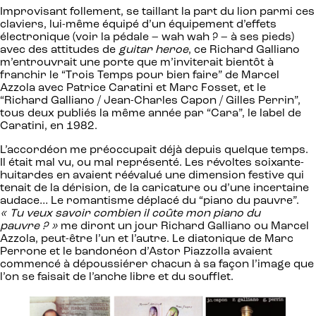
Improvisant follement, se taillant la part du lion parmi ces
claviers, lui-même équipé d’un équipement d’effets
électronique (voir la pédale – wah wah ? – à ses pieds)
avec des attitudes de
guitar heroe
, ce Richard Galliano
m’entrouvrait une porte que m’inviterait bientôt à
franchir le “Trois Temps pour bien faire” de Marcel
Azzola avec Patrice Caratini et Marc Fosset, et le
“Richard Galliano / Jean-Charles Capon / Gilles Perrin”,
tous deux publiés la même année par “Cara”, le label de
Caratini, en 1982.
L’accordéon me préoccupait déjà depuis quelque temps.
Il était mal vu, ou mal représenté. Les révoltes soixante-
huitardes en avaient réévalué une dimension festive qui
tenait de la dérision, de la caricature ou d’une incertaine
audace… Le romantisme déplacé du “piano du pauvre”.
« Tu veux savoir combien il coûte mon piano du
pauvre ? »
me diront un jour Richard Galliano ou Marcel
Azzola, peut-être l’un et l’autre. Le diatonique de Marc
Perrone et le bandonéon d’Astor Piazzolla avaient
commencé à dépoussiérer chacun à sa façon l’image que
l’on se faisait de l’anche libre et du soufflet.