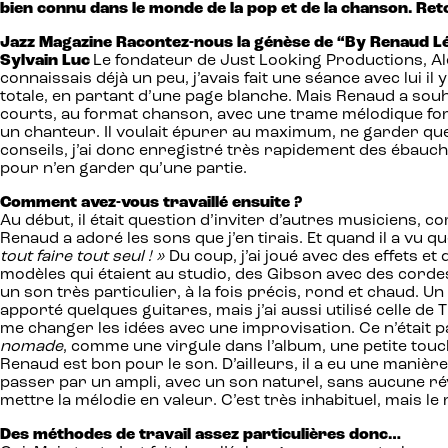
bien connu dans le monde de la pop et de la chanson. Retou
Jazz Magazine Racontez-nous la génèse de “By Renaud L
Sylvain Luc
Le fondateur de Just Looking Productions, Ale
connaissais déjà un peu, j’avais fait une séance avec lui il
totale, en partant d’une page blanche. Mais Renaud a sou
courts, au format chanson, avec une trame mélodique forte
un chanteur. Il voulait épurer au maximum, ne garder que 
conseils, j’ai donc enregistré très rapidement des ébauc
pour n’en garder qu’une partie.
Comment avez-vous travaillé ensuite ?
Au début, il était question d’inviter d’autres musiciens,
Renaud a adoré les sons que j’en tirais. Et quand il a vu qu
tout faire tout seul ! »
Du coup, j’ai joué avec des effets et 
modèles qui étaient au studio, des Gibson avec des cordes 
un son très particulier, à la fois précis, rond et chaud. U
apporté quelques guitares, mais j’ai aussi utilisé celle de 
me changer les idées avec une improvisation. Ce n’était pa
nomade
, comme une virgule dans l’album, une petite touch
Renaud est bon pour le son. D’ailleurs, il a eu une manièr
passer par un ampli, avec un son naturel, sans aucune rév
mettre la mélodie en valeur. C’est très inhabituel, mais le 
Des méthodes de travail assez particulières donc…