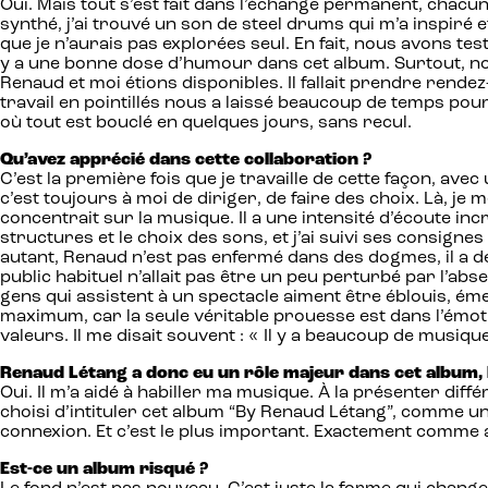
Oui. Mais tout s’est fait dans l’échange permanent, chacun
synthé, j’ai trouvé un son de steel drums qui m’a inspiré et
que je n’aurais pas explorées seul. En fait, nous avons
y a une bonne dose d’humour dans cet album. Surtout, nous
Renaud et moi étions disponibles. Il fallait prendre rendez
travail en pointillés nous a laissé beaucoup de temps po
où tout est bouclé en quelques jours, sans recul.
Qu’avez apprécié dans cette collaboration ?
C’est la première fois que je travaille de cette façon, ave
c’est toujours à moi de diriger, de faire des choix. Là, je
concentrait sur la musique. Il a une intensité d’écoute inc
structures et le choix des sons, et j’ai suivi ses consignes
autant, Renaud n’est pas enfermé dans des dogmes, il a des 
public habituel n’allait pas être un peu perturbé par l’ab
gens qui assistent à un spectacle aiment être éblouis, émer
maximum, car la seule véritable prouesse est dans l’émoti
valeurs. Il me disait souvent : « Il y a beaucoup de musiq
Renaud Létang a donc eu un rôle majeur dans cet album, b
Oui. Il m’a aidé à habiller ma musique. À la présenter diff
choisi d’intituler cet album “By Renaud Létang”, comme un
connexion. Et c’est le plus important. Exactement comme a
Est-ce un album risqué ?