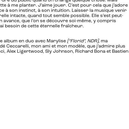
e perdre du public quand on change quelque chose. Mais
te à me planter. J’aime jouer. C’est pour cela que j’adore
e à son instinct, à son intuition. Laisser la musique venir
lle intacte, quand tout semble possible. Elle s’est peut-
’on avance, que l’on se découvre soi-même, y compris
ai besoin de cette éternelle fraîcheur.
ème album en duo avec Marylise
[“Florid”, NDR]
, ma
Dédé Ceccarelli, mon ami et mon modèle, que j’admire plus
ci, Alex Ligertwood, Sly Johnson, Richard Bona et Bastien