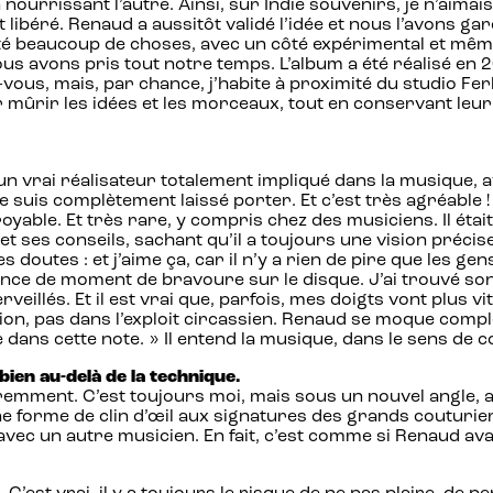
 nourrissant l’autre. Ainsi, sur Indie souvenirs, je n’aim
 libéré. Renaud a aussitôt validé l’idée et nous l’avons gard
 testé beaucoup de choses, avec un côté expérimental et 
 avons pris tout notre temps. L’album a été réalisé en 20
-vous, mais, par chance, j’habite à proximité du studio Ferb
ur mûrir les idées et les morceaux, tout en conservant le
c un vrai réalisateur totalement impliqué dans la musique, a
 me suis complètement laissé porter. Et c’est très agréable
royable. Et très rare, y compris chez des musiciens. Il étai
 et ses conseils, sachant qu’il a toujours une vision précis
doutes : et j’aime ça, car il n’y a rien de pire que les ge
sence de moment de bravoure sur le disque. J’ai trouvé son 
veillés. Et il est vrai que, parfois, mes doigts vont plus 
on, pas dans l’exploit circassien. Renaud se moque complèt
ue dans cette note. » Il entend la musique, dans le sens d
ien au-delà de la technique.
éremment. C’est toujours moi, mais sous un nouvel angle, ave
e forme de clin d’œil aux signatures des grands couturiers
vec un autre musicien. En fait, c’est comme si Renaud avai