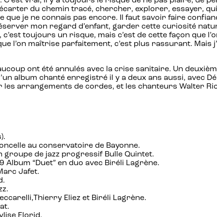
. C’est vrai, il y a toujours le risque de ne pas plaire, d
écarter du chemin tracé, chercher, explorer, essayer, quit
 que je ne connais pas encore. Il faut savoir faire confianc
préserver mon regard d’enfant, garder cette curiosité nature
 c’est toujours un risque, mais c’est de cette façon que l
e l’on maîtrise parfaitement, c’est plus rassurant. Mais j’
aucoup ont été annulés avec la crise sanitaire. Un deuxi
 d’un album chanté enregistré il y a deux ans aussi, avec 
r les arrangements de cordes, et les chanteurs Walter Ric
).
ioloncelle au conservatoire de Bayonne.
n groupe de jazz progressif Bulle Quintet.
9 Album “Duet” en duo avec Biréli Lagrène.
Marc Jafet.
d.
zz.
carelli,Thierry Eliez et Biréli Lagrène.
at.
lise Florid.