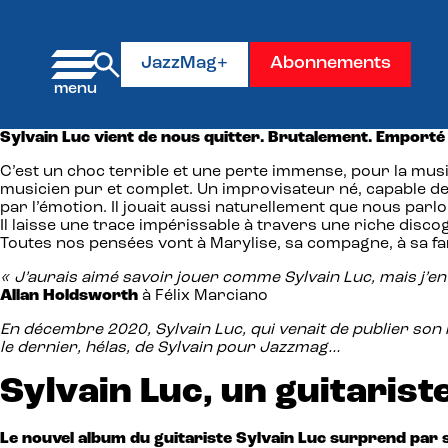
Panneau de gestion des cookies
JazzMag+
Abonnements
Sylvain Luc vient de nous quitter. Brutalement. Emporté p
C’est un choc terrible et une perte immense, pour la musi
musicien pur et complet. Un improvisateur né, capable 
par l’émotion. Il jouait aussi naturellement que nous parlo
Il laisse une trace impérissable à travers une riche discog
Toutes nos pensées vont à Marylise, sa compagne, à sa fa
« J’aurais aimé savoir jouer comme Sylvain Luc, mais j’en
Allan Holdsworth
à Félix Marciano
En décembre 2020, Sylvain Luc, qui venait de publier son 
le dernier, hélas, de Sylvain pour Jazzmag…
Sylvain Luc, un guitaris
Le nouvel album du guitariste Sylvain Luc surprend par s