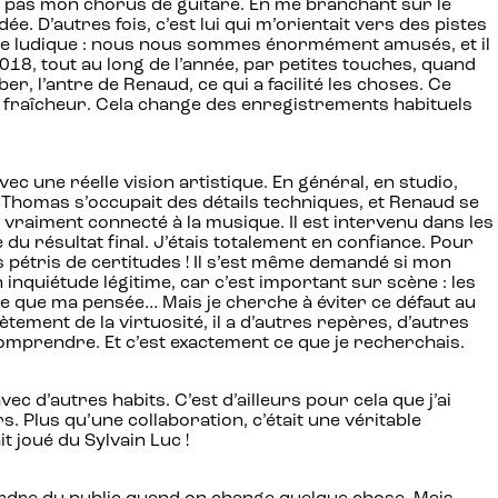
ais pas mon chorus de guitare. En me branchant sur le
ée. D’autres fois, c’est lui qui m’orientait vers des pistes
même ludique : nous nous sommes énormément amusés, et il
18, tout au long de l’année, par petites touches, quand
er, l’antre de Renaud, ce qui a facilité les choses. Ce
ur fraîcheur. Cela change des enregistrements habituels
vec une réelle vision artistique. En général, en studio,
 ! Thomas s’occupait des détails techniques, et Renaud se
t vraiment connecté à la musique. Il est intervenu dans les
e du résultat final. J’étais totalement en confiance. Pour
ns pétris de certitudes ! Il s’est même demandé si mon
inquiétude légitime, car c’est important sur scène : les
vite que ma pensée… Mais je cherche à éviter ce défaut au
ement de la virtuosité, il a d’autres repères, d’autres
e comprendre. Et c’est exactement ce que je recherchais.
c d’autres habits. C’est d’ailleurs pour cela que j’ai
. Plus qu’une collaboration, c’était une véritable
t joué du Sylvain Luc !