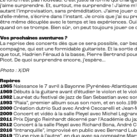
Le fond n’est pas nouveau. C’est juste la forme qui change
j’aime surprendre. Et, surtout, me surprendre ! J’aime m’
autant l’improvisation, sans préméditation. J’aime jouer ce
d’elle-même, s’écrire dans l’instant. Je crois que j’ai su 
être même décuplée avec le temps et les expériences. Oui,
quand on se trompe. Bien sûr, on peut toujours jouer ce qu
Vos prochaines aventures ?
La reprise des concerts dès que ce sera possible, car be
compagne, qui est une formidable guitariste. Et la sortie
que tout, Hadrien Féraud à la basse, Pierre Bertrand pou
Picot. De quoi surprendre encore, j’espère…
Photo : X/DR
Repères
1965
Naissance le 7 avril à Bayonne (Pyrénées-Atlantiques
1969
Débuts à la guitare avant d’étudier le violon et le v
1982
Lauréat du festival de jazz de San Sebastian avec so
1993
“Piaia”, premier album sous son nom, et en solo.199
2000
Création dutrio Sud avec André Ceccarelli et Jean-
2009
Concert et vidéo à la salle Pleyel avec Michel Legran
2011
Prix Django Reinhardt décerné par l’Académie du ja
2012
Concert à la salle Pleyel avec Richard Bona, André Cec
2016
“Intranquille”, improvisé en public avec Bernard Lub
2019
“D’une rive à l’autre”, en duo avec sa compagne Mary