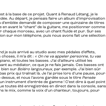
t à la base de ce projet. Quant à Renaud Létang, je le
l’idée. Au départ, je pensais faire un album d’improvisation
m’a d’emblée demandé de composer une quinzaine de titres
re en avant le “chant” de la guitare, me positionner comme
ur chaque morceau, avec un chant fluide et pur. Sur ses
ion sur mon téléphone, puis nous avons fait une sélection
d je suis arrivé au studio avec mes pédales d’effets,
choses, il m’a dit :
« On ne va appeler personne, tu vas
ano, et toutes les basses. J’ai d’ailleurs utilisé les
uant au médiator, ce que je ne fais jamais. Ces basses ont
s bien sur
Boléro
langoureux
, par exemple. J’ai bien sûr
s prix qui traînait là. Je l’ai prise lors d’une pause, pour
é dessus, et nous l’avons gardée sous le titre
Pensée
d’un instrument d’entrée de gamme ! C’est dire à quel point
que toutes été enregistrées en direct dans la console, sans
ns le mix, comme la voix d’un chanteur, toujours, pour