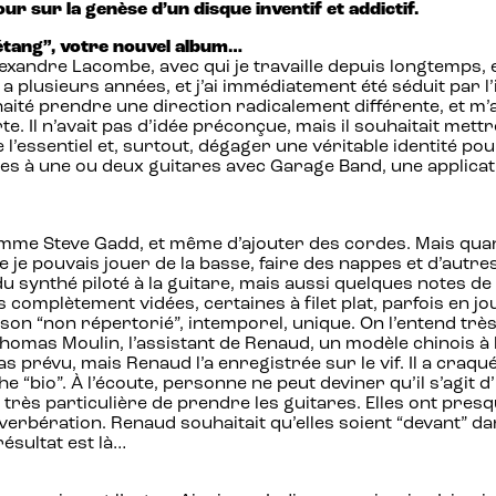
r sur la genèse d’un disque inventif et addictif.
étang”, votre nouvel album…
xandre Lacombe, avec qui je travaille depuis longtemps, es
 y a plusieurs années, et j’ai immédiatement été séduit par 
haité prendre une direction radicalement différente, et 
. Il n’avait pas d’idée préconçue, mais il souhaitait mett
l’essentiel et, surtout, dégager une véritable identité po
hes à une ou deux guitares avec Garage Band, une applicat
 comme Steve Gadd, et même d’ajouter des cordes. Mais quan
e je pouvais jouer de la basse, faire des nappes et d’autres 
du synthé piloté à la guitare, mais aussi quelques notes de pi
complètement vidées, certaines à filet plat, parfois en jo
n son “non répertorié”, intemporel, unique. On l’entend trè
Thomas Moulin, l’assistant de Renaud, un modèle chinois à ba
s prévu, mais Renaud l’a enregistrée sur le vif. Il a craqu
e “bio”. À l’écoute, personne ne peut deviner qu’il s’agit 
e très particulière de prendre les guitares. Elles ont pres
erbération. Renaud souhaitait qu’elles soient “devant” da
résultat est là…