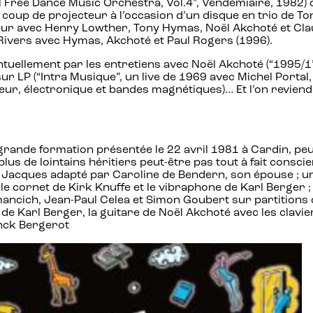
ee Dance Music Orchestra, Vol.4”, Vendémiaire, 1982) ou 
u coup de projecteur à l’occasion d’un disque en trio de 
eur avec Henry Lowther, Tony Hymas, Noël Akchoté et Claud
 Rivers avec Hymas, Akchoté et Paul Rogers (1996).
tuellement par les entretiens avec Noël Akchoté (“1995/1”
ur LP (“Intra Musique”, un live de 1969 avec Michel Portal
tiseur, électronique et bandes magnétiques)… Et l’on revi
ande formation présentée le 22 avril 1981 à Cardin, peut-ê
us de lointains héritiers peut-être pas tout à fait conscie
xte de Jacques adapté par Caroline de Bendern, son épouse
 le cornet de Kirk Knuffe et le vibraphone de Karl Berger 
ncich, Jean-Paul Celea et Simon Goubert sur partitions c
e Karl Berger, la guitare de Noël Akchoté avec les clavie
nck Bergerot