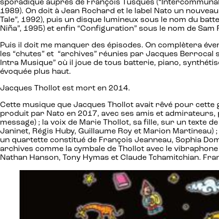
sporadique auprès de François Tusques (“Intercommunal Fr
1989). On doit à Jean Rochard et le label Nato un nouvea
Tale”, 1992), puis un disque lumineux sous le nom du batt
Niña”, 1995) et enfin “Configuration” sous le nom de Sam
Puis il doit me manquer des épisodes. On complètera éven
les “chutes” et “archives” réunies par Jacques Berrocal s
Intra Musique” où il joue de tous batterie, piano, synthé
évoquée plus haut.
Jacques Thollot est mort en 2014.
Cette musique que Jacques Thollot avait rêvé pour cette gr
produit par Nato en 2017, avec ses amis et admirateurs, pl
message) ; la voix de Marie Thollot, sa fille, sur un te
Janinet, Régis Huby, Guillaume Roy et Marion Martineau) ;
un quartette constitué de François Jeanneau, Sophia Doma
archives comme la cymbale de Thollot avec le vibraphone d
Nathan Hanson, Tony Hymas et Claude Tchamitchian. Fra