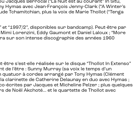
Jacques Berrocal (“La Nuit est au courant” In Situ,
Tony Hymas avec Jean-François Jenny-Clark (“A Winter’s
e Tchamitchian, plus la voix de Marie Thollot (“Tenga
 et “1997/2”, disponibles sur bandcamp). Peut-être par
, Mimi Lorenzini, Eddy Gaumont et Daniel Laloux ; “More
endra sur son intense discographie des années 1960
tre s’est-elle réalisée sur le disque “Thollot In Extenso”
nt de l’être : Sunny Murray (sa voix le temps d’un
 ; un quatuor à cordes arrangé par Tony Hymas (Clément
; la clarinette de Catherine Delaunay en duo avec Hymas ;
o-écrites par Jacques et Micheline Pelzer ; plus quelques
rs de Noël Akchoté… et le quartette de Thollot avec