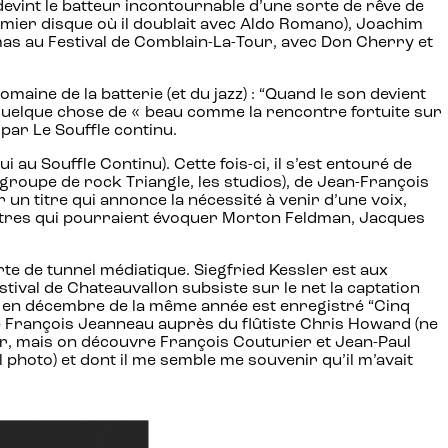
 devint le batteur incontournable d’une sorte de rêve de
remier disque où il doublait avec Aldo Romano), Joachim
mas au Festival de Comblain-La-Tour, avec Don Cherry et
aine de la batterie (et du jazz) : “Quand le son devient
avec quelque chose de « beau comme la rencontre fortuite sur
par Le Souffle continu.
 au Souffle Continu). Cette fois-ci, il s’est entouré de
groupe de rock Triangle, les studios), de Jean-François
 un titre qui annonce la nécessité à venir d’une voix,
’autres qui pourraient évoquer Morton Feldman, Jacques
rte de tunnel médiatique. Siegfried Kessler est aux
ival de Chateauvallon subsiste sur le net la captation
Et en décembre de la même année est enregistré “Cinq
ve François Jeanneau auprès du flûtiste Chris Howard (ne
llier, mais on découvre François Couturier et Jean-Paul
photo) et dont il me semble me souvenir qu’il m’avait