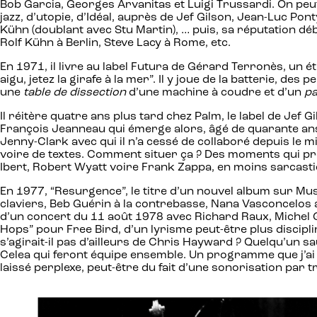
Bob Garcia, Georges Arvanitas et Luigi Trussardi. On peut 
jazz, d’utopie, d’Idéal, auprès de Jef Gilson, Jean-Luc Po
Kühn (doublant avec Stu Martin), … puis, sa réputation d
Rolf Kühn à Berlin, Steve Lacy à Rome, etc.
En 1971, il livre au label Futura de Gérard Terronès, un é
aigu, jetez la girafe à la mer”. Il y joue de la batterie, 
une
table de dissection
d’une machine à coudre et d’un
pa
Il réitère quatre ans plus tard chez Palm, le label de Jef G
François Jeanneau qui émerge alors, âgé de quarante ans,
Jenny-Clark avec qui il n’a cessé de collaboré depuis le m
voire de textes. Comment situer ça ? Des moments qui pr
Ibert, Robert Wyatt voire Frank Zappa, en moins sarcasti
En 1977, “Resurgence”, le titre d’un nouvel album sur Musi
claviers, Beb Guérin à la contrebasse, Nana Vasconcelos 
d’un concert du 11 août 1978 avec Richard Raux, Michel 
Hops” pour Free Bird, d’un lyrisme peut-être plus discip
s’agirait-il pas d’ailleurs de Chris Hayward ? Quelqu’un s
Celea qui feront équipe ensemble. Un programme que j’ai e
laissé perplexe, peut-être du fait d’une sonorisation par t