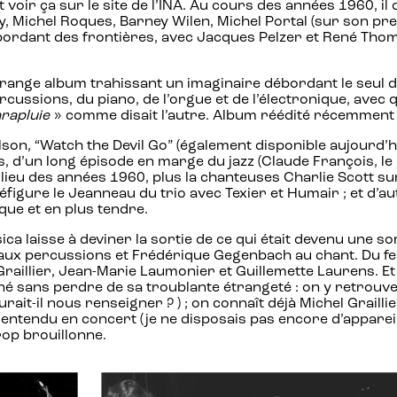
voir ça sur le site de l’INA. Au cours des années 1960, il
nty, Michel Roques, Barney Wilen, Michel Portal (sur son p
ébordant des frontières, avec Jacques Pelzer et René Tho
trange album trahissant un imaginaire débordant le seul dom
des percussions, du piano, de l’orgue et de l’électronique, 
rapluie
» comme disait l’autre. Album réédité récemment 
ilson, “Watch the Devil Go” (également disponible aujourd’hui
 d’un long épisode en marge du jazz (Claude François, le 
ilieu des années 1960, plus la chanteuses Charlie Scott sur
éfigure le Jeanneau du trio avec Texier et Humair ; et d
que et en plus tendre.
ca laisse à deviner la sortie de ce qui était devenu une so
aux percussions et Frédérique Gegenbach au chant. Du fest
Graillier, Jean-Marie Laumonier et Guillemette Laurens. 
liné sans perdre de sa troublante étrangeté : on y retrou
aurait-il nous renseigner ? ) ; on connaît déjà Michel Grai
ntendu en concert (je ne disposais pas encore d’appareil 
rop brouillonne.