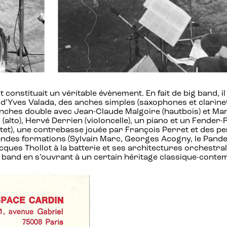
constituait un véritable évènement. En fait de big band, il
d’Yves Valada, des anches simples (saxophones et clarin
anches double avec Jean-Claude Malgoire (hautbois) et Mar
 (alto), Hervé Derrien (violoncelle), un piano et un Fend
tet), une contrebasse jouée par François Perret et des p
ndes formations (Sylvain Marc, Georges Acogny, le Pande
acques Thollot à la batterie et ses architectures orchestr
 band en s’ouvrant à un certain héritage classique-conte