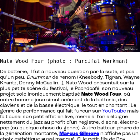
Nate Wood Four (photo : Parcifal Werkman)
De batterie, il fut à nouveau question par la suite, et pas
qu’un peu.
Drummer
de renom (Kneebody, Tigran, Wayne
Krantz, Donny McCaslin…), Nate Wood présentait sur la
plus petite scène du festival, le Paardcafé, son nouveau
projet solo ironiquement baptisé
Nate Wood Four
, où
notre homme joue simultanément de la batterie, des
claviers et de la basse électrique, le tout en chantant ! Le
genre de performance qui fait fureur sur
YouToube
mais
fait aussi son petit effet en live, même si l’on s’éloigne
nettement du jazz au profit d’un registre, disons, électro-
pop (ou quelque chose du genre). Autre batteur-phare de
la génération montante,
Marcus Gilmore
n’affiche pas un
choix esthétique aussi marqué. Si le petit-fils de Roy