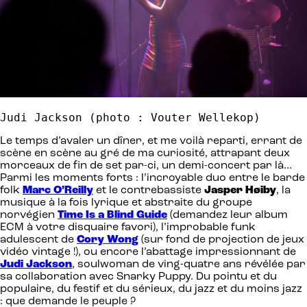
Judi Jackson (photo : Vouter Wellekop)
Le temps d’avaler un dîner, et me voilà reparti, errant de
scène en scène au gré de ma curiosité, attrapant deux
morceaux de fin de set par-ci, un demi-concert par là…
Parmi les moments forts : l’incroyable duo entre le barde
folk
Marc O’Reilly
et le contrebassiste
Jasper Høiby
, la
musique à la fois lyrique et abstraite du groupe
norvégien
Time Is a Blind Guide
(demandez leur album
ECM à votre disquaire favori), l’improbable funk
adulescent de
Cory Wong
(sur fond de projection de jeux
vidéo vintage !), ou encore l’abattage impressionnant de
Judi Jackson
, soulwoman de ving-quatre ans révélée par
sa collaboration avec Snarky Puppy. Du pointu et du
populaire, du festif et du sérieux, du jazz et du moins jazz
: que demande le peuple ?