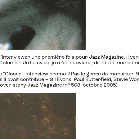
 l’interviewer une première fois pour Jazz Magazine. Il vena
Coleman. Je lui avais, je m’en souviens, dit toute mon admi
que “Closer”. Interview promo ? Pas le genre du monsieur. 
il avait contribué – Gil Evans, Paul Butterfield, Stevie W
cover story Jazz Magazine (n° 563, octobre 2005).