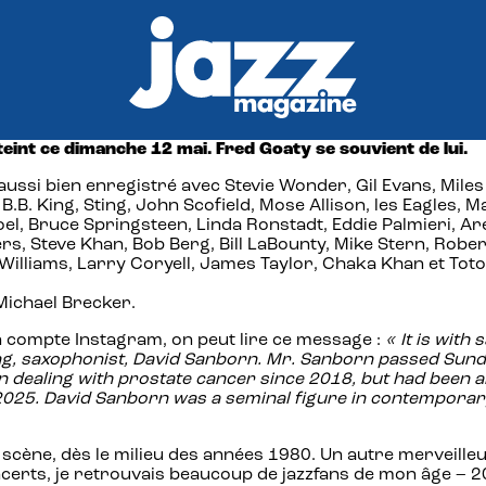
teint ce dimanche 12 mai. Fred Goaty se souvient de lui.
si bien enregistré avec Stevie Wonder, Gil Evans, Miles D
. King, Sting, John Scofield, Mose Allison, les Eagles, Ma
y Joel, Bruce Springsteen, Linda Ronstadt, Eddie Palmieri, 
rs, Steve Khan, Bob Berg, Bill LaBounty, Mike Stern, Robe
Williams, Larry Coryell, James Taylor, Chaka Khan et Toto
 Michael Brecker.
n compte Instagram, on peut lire ce message :
«
It is with
, saxophonist, David Sanborn. Mr. Sanborn passed Sunday
dealing with prostate cancer since 2018, but had been abl
2025. David Sanborn was a seminal figure in contemporary 
 scène, dès le milieu des années 1980. Un autre merveilleu
 concerts, je retrouvais beaucoup de jazzfans de mon âge – 