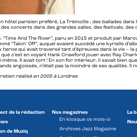
 hôtel parisien préféré, La Trémoille ; des ballades dans 
 des concerts dans des grandes salles, des festivals, de
e. “Time And The River”, paru en 2015 et produit par Marcu
mmé “Takin’ Off”, auquel avaient succédé une kyrielle d’al
x heroe
qui avait traversé tant d’épreuves dans la vie – la p
é que c’est en voyant Hank Crawford jouer avec Ray Charles
même. Il avait tort ! En son for intérieur, il savait bien qu
rands angoissés, n’était pas la moindre de ses qualités. I
tretien réalisé en 2005 à Londres
ect de la rédaction
Nos magazines
La 
En kiosque ce mois-ci
ews
Nou
Archives Jazz Magazine
lon de Muziq