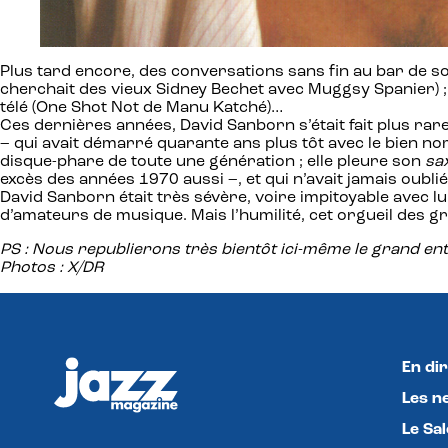
Plus tard encore, des conversations sans fin au bar de son
cherchait des vieux Sidney Bechet avec Muggsy Spanier) ;
télé (One Shot Not de Manu Katché)…
Ces dernières années, David Sanborn s’était fait plus rar
– qui avait démarré quarante ans plus tôt avec le bien no
disque-phare de toute une génération ; elle pleure son
sa
excès des années 1970 aussi –, et qui n’avait jamais oubli
David Sanborn était très sévère, voire impitoyable avec lui-
d’amateurs de musique. Mais l’humilité, cet orgueil des g
PS : Nous republierons très bientôt ici-même le grand en
Photos : X/DR
En dir
Les n
Le Sa