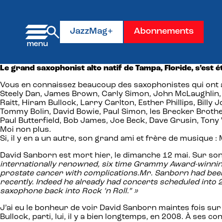
Panneau de gestion des cookies
JazzMag+
Abonnements
Le grand saxophonist alto natif de Tampa, Floride, s’est é
Vous en connaissez beaucoup des saxophonistes qui ont aus
Steely Dan, James Brown, Carly Simon, John McLaughlin, B.B
Raitt, Hiram Bullock, Larry Carlton, Esther Phillips, Bill
Tommy Bolin, David Bowie, Paul Simon, les Brecker Brothe
Paul Butterfield, Bob James, Joe Beck, Dave Grusin, Tony 
Moi non plus.
Si, il y en a un autre, son grand ami et frère de musique :
David Sanborn est mort hier, le dimanche 12 mai. Sur so
internationally renowned, six time Grammy Award-winning
prostate cancer with complications.Mr. Sanborn had been 
recently. Indeed he already had concerts scheduled into 
saxophone back into Rock ’n Roll.” »
J’ai eu le bonheur de voir David Sanborn maintes fois sur
Bullock, parti, lui, il y a bien longtemps, en 2008. À ses