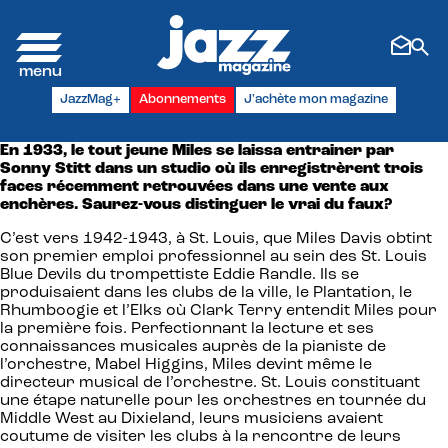
Panneau de gestion des cookies
JazzMag+
Abonnements
J'achète mon magazine
En 1933, le tout jeune Miles se laissa entrainer par
Sonny Stitt dans un studio où ils enregistrèrent trois
faces récemment retrouvées dans une vente aux
enchères.
Saurez-vous distinguer le vrai du faux?
C’est vers 1942-1943, à St. Louis, que Miles Davis obtint
son premier emploi professionnel au sein des St. Louis
Blue Devils du trompettiste Eddie Randle. Ils se
produisaient dans les clubs de la ville, le Plantation, le
Rhumboogie et l’Elks où Clark Terry entendit Miles pour
la première fois. Perfectionnant la lecture et ses
connaissances musicales auprès de la pianiste de
l’orchestre, Mabel Higgins, Miles devint même le
directeur musical de l’orchestre. St. Louis constituant
une étape naturelle pour les orchestres en tournée du
Middle West au Dixieland, leurs musiciens avaient
coutume de visiter les clubs à la rencontre de leurs