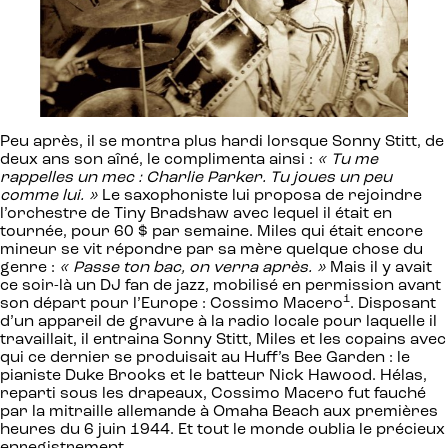
Peu après, il se montra plus hardi lorsque Sonny Stitt, de
deux ans son aîné, le complimenta ainsi :
« Tu me
rappelles un mec : Charlie Parker. Tu joues un peu
comme lui. »
Le saxophoniste lui proposa de rejoindre
l’orchestre de Tiny Bradshaw avec lequel il était en
tournée, pour 60 $ par semaine. Miles qui était encore
mineur se vit répondre par sa mère quelque chose du
genre :
« Passe ton bac, on verra après. »
Mais il y avait
ce soir-là un DJ fan de jazz, mobilisé en permission avant
1
son départ pour l’Europe : Cossimo Macero
. Disposant
d’un appareil de gravure à la radio locale pour laquelle il
travaillait, il entraina Sonny Stitt, Miles et les copains avec
qui ce dernier se produisait au Huff’s Bee Garden : le
pianiste Duke Brooks et le batteur Nick Hawood. Hélas,
reparti sous les drapeaux, Cossimo Macero fut fauché
par la mitraille allemande à Omaha Beach aux premières
heures du 6 juin 1944. Et tout le monde oublia le précieux