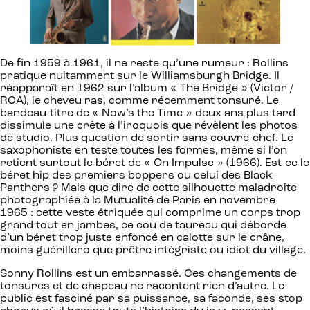
De fin 1959 à 1961, il ne reste qu’une rumeur : Rollins
pratique nuitamment sur le Williamsburgh Bridge. Il
réapparaît en 1962 sur l’album « The Bridge » (Victor /
RCA), le cheveu ras, comme récemment tonsuré. Le
bandeau-titre de « Now’s the Time » deux ans plus tard
dissimule une crête à l’iroquois que révèlent les photos
de studio. Plus question de sortir sans couvre-chef. Le
saxophoniste en teste toutes les formes, même si l’on
retient surtout le béret de « On Impulse » (1966). Est-ce le
béret hip des premiers boppers ou celui des Black
Panthers ? Mais que dire de cette silhouette maladroite
photographiée à la Mutualité de Paris en novembre
1965 : cette veste étriquée qui comprime un corps trop
grand tout en jambes, ce cou de taureau qui déborde
d’un béret trop juste enfoncé en calotte sur le crâne,
moins guérillero que prêtre intégriste ou idiot du village.
Sonny Rollins est un embarrassé. Ces changements de
tonsures et de chapeau ne racontent rien d’autre. Le
public est fasciné par sa puissance, sa faconde, ses stop