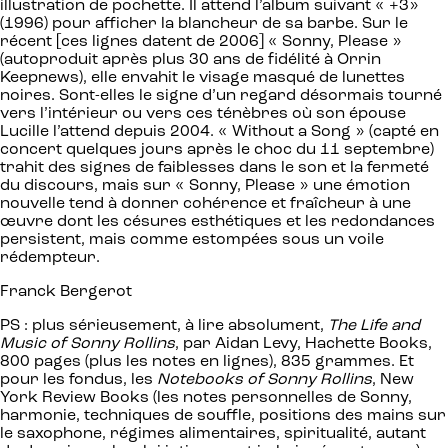
illustration de pochette. Il attend l’album suivant « +3»
(1996) pour afficher la blancheur de sa barbe. Sur le
récent [ces lignes datent de 2006] « Sonny, Please »
(autoproduit après plus 30 ans de fidélité à Orrin
Keepnews), elle envahit le visage masqué de lunettes
noires. Sont-elles le signe d’un regard désormais tourné
vers l’intérieur ou vers ces ténèbres où son épouse
Lucille l’attend depuis 2004. « Without a Song » (capté en
concert quelques jours après le choc du 11 septembre)
trahit des signes de faiblesses dans le son et la fermeté
du discours, mais sur « Sonny, Please » une émotion
nouvelle tend à donner cohérence et fraîcheur à une
œuvre dont les césures esthétiques et les redondances
persistent, mais comme estompées sous un voile
rédempteur.
Franck Bergerot
PS : plus sérieusement, à lire absolument,
The Life and
Music of Sonny Rollins
, par Aidan Levy, Hachette Books,
800 pages (plus les notes en lignes), 835 grammes. Et
pour les fondus, les
Notebooks of Sonny Rollins
, New
York Review Books (les notes personnelles de Sonny,
harmonie, techniques de souffle, positions des mains sur
le saxophone, régimes alimentaires, spiritualité, autant