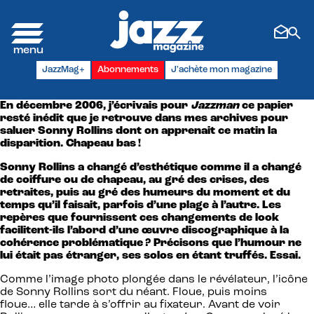
Panneau de gestion des cookies
JazzMag+
Abonnements
J'achète mon magazine
En décembre 2006, j’écrivais pour
Jazzman
ce papier
resté inédit que je retrouve dans mes archives pour
saluer Sonny Rollins dont on apprenait ce matin la
disparition. Chapeau bas !
Sonny Rollins a changé d’esthétique comme il a changé
de coiffure ou de chapeau, au gré des crises, des
retraites, puis au gré des humeurs du moment et du
temps qu’il faisait, parfois d’une plage à l’autre. Les
repères que fournissent ces changements de look
facilitent-ils l’abord d’une œuvre discographique à la
cohérence problématique ? Précisons que l’humour ne
lui était pas étranger, ses solos en étant truffés. Essai.
Comme l’image photo plongée dans le révélateur, l’icône
de Sonny Rollins sort du néant. Floue, puis moins
floue… elle tarde à s’offrir au fixateur. Avant de voir