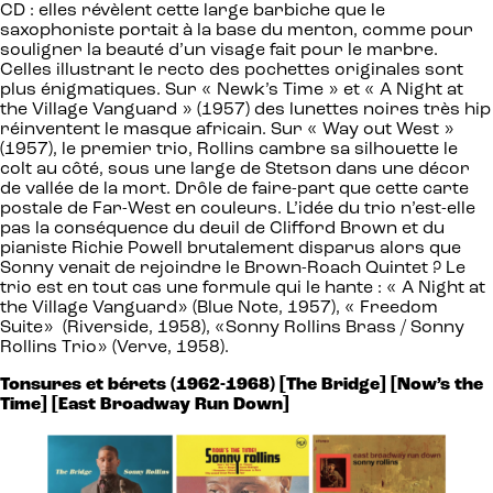
CD : elles révèlent cette large barbiche que le
saxophoniste portait à la base du menton, comme pour
souligner la beauté d’un visage fait pour le marbre.
Celles illustrant le recto des pochettes originales sont
plus énigmatiques. Sur « Newk’s Time » et « A Night at
the Village Vanguard » (1957) des lunettes noires très hip
réinventent le masque africain. Sur « Way out West »
(1957), le premier trio, Rollins cambre sa silhouette le
colt au côté, sous une large de Stetson dans une décor
de vallée de la mort. Drôle de faire-part que cette carte
postale de Far-West en couleurs. L’idée du trio n’est-elle
pas la conséquence du deuil de Clifford Brown et du
pianiste Richie Powell brutalement disparus alors que
Sonny venait de rejoindre le Brown-Roach Quintet ? Le
trio est en tout cas une formule qui le hante : « A Night at
the Village Vanguard» (Blue Note, 1957), « Freedom
Suite» (Riverside, 1958), «Sonny Rollins Brass / Sonny
Rollins Trio» (Verve, 1958).
Tonsures et bérets (1962-1968) [The Bridge] [Now’s the
Time] [East Broadway Run Down]