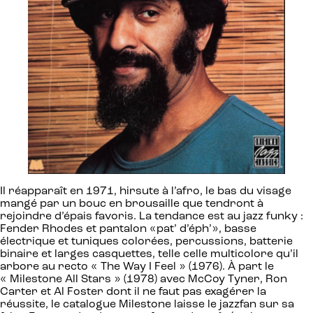
Il réapparaît en 1971, hirsute à l’afro, le bas du visage
mangé par un bouc en brousaille que tendront à
rejoindre d’épais favoris. La tendance est au jazz funky :
Fender Rhodes et pantalon «pat’ d’éph’», basse
électrique et tuniques colorées, percussions, batterie
binaire et larges casquettes, telle celle multicolore qu’il
arbore au recto « The Way I Feel » (1976). À part le
« Milestone All Stars » (1978) avec McCoy Tyner, Ron
Carter et Al Foster dont il ne faut pas exagérer la
réussite, le catalogue Milestone laisse le jazzfan sur sa