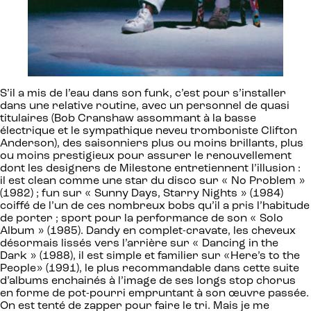
S’il a mis de l’eau dans son funk, c’est pour s’installer
dans une relative routine, avec un personnel de quasi
titulaires (Bob Cranshaw assommant à la basse
électrique et le sympathique neveu tromboniste Clifton
Anderson), des saisonniers plus ou moins brillants, plus
ou moins prestigieux pour assurer le renouvellement
dont les designers de Milestone entretiennent l’illusion :
il est clean comme une star du disco sur « No Problem »
(1982) ; fun sur « Sunny Days, Starry Nights » (1984)
coiffé de l’un de ces nombreux bobs qu’il a pris l’habitude
de porter ; sport pour la performance de son « Solo
Album » (1985). Dandy en complet-cravate, les cheveux
désormais lissés vers l’arrière sur « Dancing in the
Dark » (1988), il est simple et familier sur «Here’s to the
People» (1991), le plus recommandable dans cette suite
d’albums enchainés à l’image de ses longs stop chorus
en forme de pot-pourri empruntant à son œuvre passée.
On est tenté de zapper pour faire le tri. Mais je me