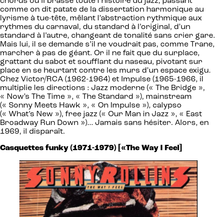
chorus où il brasse toute l’histoire du jazz, passant
comme on dit patate de la dissertation harmonique au
lyrisme à tue-tête, mêlant l’abstraction rythmique aux
rythmes du carnaval, du standard à l’original, d’un
standard à l’autre, changeant de tonalité sans crier gare.
Mais lui, il se demande s’il ne voudrait pas, comme Trane,
marcher à pas de géant. Or il ne fait que du surplace,
grattant du sabot et soufflant du naseau, pivotant sur
place en se heurtant contre les murs d’un espace exigu.
Chez Victor/RCA (1962-1964) et Impulse (1965-1966, il
multiplie les directions : Jazz moderne (« The Bridge »,
« Now’s The Time », « The Standard »), mainstream
(« Sonny Meets Hawk », « On Impulse »), calypso
(« What’s New »), free jazz (« Our Man in Jazz », « East
Broadway Run Down »)… Jamais sans hésiter. Alors, en
1969, il disparaît.
Casquettes funky (1971-1979) [«The Way I Feel]