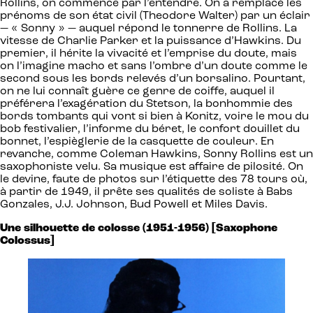
Rollins, on commence par l’entendre. On a remplacé les
prénoms de son état civil (Theodore Walter) par un éclair
— « Sonny » — auquel répond le tonnerre de Rollins. La
vitesse de Charlie Parker et la puissance d’Hawkins. Du
premier, il hérite la vivacité et l’emprise du doute, mais
on l’imagine macho et sans l’ombre d’un doute comme le
second sous les bords relevés d’un borsalino. Pourtant,
on ne lui connaît guère ce genre de coiffe, auquel il
préférera l’exagération du Stetson, la bonhommie des
bords tombants qui vont si bien à Konitz, voire le mou du
bob festivalier, l’informe du béret, le confort douillet du
bonnet, l’espièglerie de la casquette de couleur. En
revanche, comme Coleman Hawkins, Sonny Rollins est un
saxophoniste velu. Sa musique est affaire de pilosité. On
le devine, faute de photos sur l’étiquette des 78 tours où,
à partir de 1949, il prête ses qualités de soliste à Babs
Gonzales, J.J. Johnson, Bud Powell et Miles Davis.
Une silhouette de colosse (1951-1956) [Saxophone
Colossus]