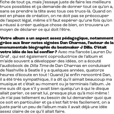
fiche de tout ça, mais j’essaye juste de faire les meilleurs
trucs possibles et ça demande de donner tout ce qu’on a,
sans se prendre la tête avec tous ces trucs-là. Quand on
est en phase de création, on ne doit pas se préoccuper
de l’aspect légal, même s’il faut espérer qu’une fois qu’on
a réussi à créer quelque chose de bien, on trouvera un
moyen de déclarer ce qui doit l’être.
Votre album a un aspect assez pédagogique, notamment
grâce aux liner notes signées Dan Charnas, l’auteur de la
monumentale biographie du beatmaker J Dilla. C’était
votre idée de les lui confier ?
Avec ma fiancée Lauren Du
Graf , qui est également coproductrice de l’album et
m’aide souvent a développer des idées, on a écouté
l’audiobook de
Dilla Time
de Dan Charnas en conduisant
de Nashville à Seatle il y a quelques années, quatorze
heures d’écoute en tout ! Quand j’ai enfin rencontré Dan,
il a été très sympathique, il a dit qu’il aimait beaucoup ma
musique et c’était au moment ou je terminais l’album. Je
me suis dit que s’il y avait bien quelqu’un à qui le disque
allait parler, ce serait lui, presque plus qu’à moi-même !
Je n’ai pas tellement eu besoin de lui demander quoi que
ce soit en particulier et ça s’est fait très facilement, on a
juste parlé un peu de l’album mais il avait déjà une idée
assez claire de ce qu’il allait faire.