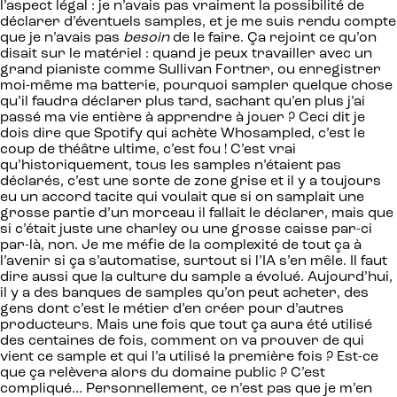
l’aspect légal : je n’avais pas vraiment la possibilité de
déclarer d’éventuels samples, et je me suis rendu compte
que je n’avais pas
besoin
de le faire. Ça rejoint ce qu’on
disait sur le matériel : quand je peux travailler avec un
grand pianiste comme Sullivan Fortner, ou enregistrer
moi-même ma batterie, pourquoi sampler quelque chose
qu’il faudra déclarer plus tard, sachant qu’en plus j’ai
passé ma vie entière à apprendre à jouer ? Ceci dit je
dois dire que Spotify qui achète Whosampled, c’est le
coup de théâtre ultime, c’est fou ! C’est vrai
qu’historiquement, tous les samples n’étaient pas
déclarés, c’est une sorte de zone grise et il y a toujours
eu un accord tacite qui voulait que si on samplait une
grosse partie d’un morceau il fallait le déclarer, mais que
si c’était juste une charley ou une grosse caisse par-ci
par-là, non. Je me méfie de la complexité de tout ça à
l’avenir si ça s’automatise, surtout si l’IA s’en mêle. Il faut
dire aussi que la culture du sample a évolué. Aujourd’hui,
il y a des banques de samples qu’on peut acheter, des
gens dont c’est le métier d’en créer pour d’autres
producteurs. Mais une fois que tout ça aura été utilisé
des centaines de fois, comment on va prouver de qui
vient ce sample et qui l’a utilisé la première fois ? Est-ce
que ça relèvera alors du domaine public ? C’est
compliqué… Personnellement, ce n’est pas que je m’en