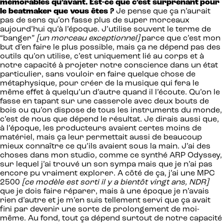
mémorables qu’avant. Est-ce que c’est surprenant pour
le beatmaker que vous êtes ?
Je pense que ça n’aurait
pas de sens qu’on fasse plus de super morceaux
aujourd’hui qu’à l’époque. J’utilise souvent le terme de
“banger”
[un morceau exceptionnel]
parce que c’est mon
but d’en faire le plus possible, mais ça ne dépend pas des
outils qu’on utilise, c’est uniquement lié au corps et à
notre capacité à projeter notre conscience dans un état
particulier, sans vouloir en faire quelque chose de
métaphysique, pour créer de la musique qui fera le
même effet à quelqu’un d’autre quand il l’écoute. Qu’on le
fasse en tapant sur une casserole avec deux bouts de
bois ou qu’on dispose de tous les instruments du monde,
c’est de nous que dépend le résultat. Je dirais aussi que,
à l’époque, les producteurs avaient certes moins de
matériel, mais ça leur permettait aussi de beaucoup
mieux connaître ce qu’ils avaient sous la main. J’ai des
choses dans mon studio, comme ce synthé ARP Odyssey,
sur lequel j’ai trouvé un son sympa mais que je n’ai pas
encore pu vraiment explorer. A côté de ça, j’ai une MPC
2500
[ce modèle est sorti il y a bientôt vingt ans, NDR]
que je dois faire réparer, mais à une époque je n’avais
rien d’autre et je m’en suis tellement servi que ça avait
fini par devenir une sorte de prolongement de moi-
même. Au fond, tout ça dépend surtout de notre capacité