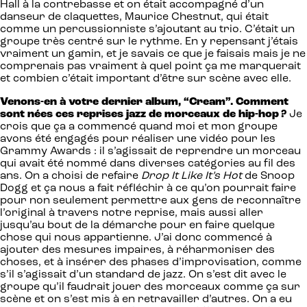
Hall à la contrebasse et on était accompagné d’un
danseur de claquettes, Maurice Chestnut, qui était
comme un percussionniste s’ajoutant au trio. C’était un
groupe très centré sur le rythme. En y repensant j’étais
vraiment un gamin, et je savais ce que je faisais mais je ne
comprenais pas vraiment à quel point ça me marquerait
et combien c’était important d’être sur scène avec elle.
Venons-en à votre dernier album, “Cream”. Comment
sont nées ces reprises jazz de morceaux de hip-hop ?
Je
crois que ça a commencé quand moi et mon groupe
avons été engagés pour réaliser une vidéo pour les
Grammy Awards : il s’agissait de reprendre un morceau
qui avait été nommé dans diverses catégories au fil des
ans. On a choisi de refaire
Drop It Like It’s Hot
de Snoop
Dogg et ça nous a fait réfléchir à ce qu’on pourrait faire
pour non seulement permettre aux gens de reconnaître
l’original à travers notre reprise, mais aussi aller
jusqu’au bout de la démarche pour en faire quelque
chose qui nous appartienne. J’ai donc commencé à
ajouter des mesures impaires, à réharmoniser des
choses, et à insérer des phases d’improvisation, comme
s’il s’agissait d’un standard de jazz. On s’est dit avec le
groupe qu’il faudrait jouer des morceaux comme ça sur
scène et on s’est mis à en retravailler d’autres. On a eu