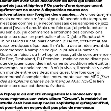
Comment avez-vous découvert les liens qui unissent
parfois jazz et hip-hop ? On parle d’une époque avant
qu’internet ne mette à disposition toutes ces
informations sur l’origine des samples…
Je crois que j’en
avais conscience même si ça a dû prendre du temps, ce
n’est pas comme si je reconnaissais des samples de jazz
quand j’avais 4 ans. Mais une fois que j’ai pris la batterie
au sérieux, j’ai commencé à entendre des connexions
entre les deux, en particulier chez Digable Planets et A
Tribe Called Quest. Mais comme je l’ai dit, c’étaient aussi
deux pratiques séparées. Il m’a fallu des années avant de
commencer à sampler ce que je jouais à la batterie.
Quand on faisait du hip-hop, on essayait de concurrencer
Dr Dre, Timbaland, DJ Premier… mais on ne se disait pas
que de jouer aussi des instruments traditionnels était un
avantage, et socialement, là où je vivais, il semblait y avoir
un monde entre ces deux musiques. Une fois que j’ai
commencé à sampler des instruments sur ma MPC
[l’un
des sampleurs phares de la marque Akai, NDR]
, le lien
entre les deux est devenu évident.
A l’époque où ont été enregistrés les morceaux que
vous reprenez sur votre album “Cream”, le matériel en
studio était beaucoup moins sophistiqué qu’aujourd’hui,
et pourtant on ne produit pas plus de morceaux