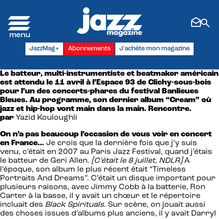
Panneau de gestion des cookies
JazzMag+
Abonnements
J'achète mon magazine
Le batteur, multi-instrumentiste et beatmaker américain
est attendu le 11 avril à l’Espace 93 de Clichy-sous-bois
pour l’un des concerts-phares du festival Banlieues
Bleues. Au programme, son dernier album “Cream” où
jazz et hip-hop vont main dans la main. Rencontre.
par
Yazid Kouloughli
On n’a pas beaucoup l’occasion de vous voir en concert
en France…
Je crois que la dernière fois que j’y suis
venu, c’était en 2007 au Paris Jazz Festival, quand j’étais
le batteur de Geri Allen.
[C’était le 8 juillet, NDLR]
A
l’époque, son album le plus récent était “Timeless
Portraits And Dreams”. C’était un disque important pour
plusieurs raisons, avec Jimmy Cobb à la batterie, Ron
Carter à la basse, il y avait un chœur et le répertoire
incluait des
Black Spirituals
. Sur scène, on jouait aussi
des choses issues d’albums plus anciens, il y avait Darryl