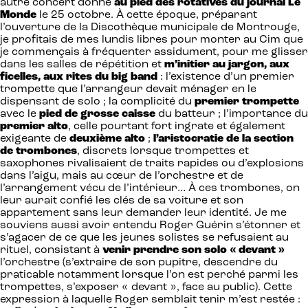
autre concert donné
au pied des rotatives du journal Le
Monde
le 25 octobre. À cette époque, préparant
l’ouverture de la Discothèque municipale de Montrouge,
je profitais de mes lundis libres pour monter au Cim que
je commençais à fréquenter assidument, pour me glisser
dans les salles de répétition et
m’initier au jargon, aux
ficelles, aux rites du big band
: l’existence d’un premier
trompette que l’arrangeur devait ménager en le
dispensant de solo ; la complicité du
premier trompette
avec le
pied de grosse caisse
du batteur ; l’importance du
premier alto
, celle pourtant fort ingrate et également
exigeante de
deuxième alto
;
l’aristocratie de la section
de trombones
, discrets lorsque trompettes et
saxophones rivalisaient de traits rapides ou d’explosions
dans l’aigu, mais au cœur de l’orchestre et de
l’arrangement vécu de l’intérieur… À ces trombones, on
leur aurait confié les clés de sa voiture et son
appartement sans leur demander leur identité. Je me
souviens aussi avoir entendu Roger Guérin s’étonner et
s’agacer de ce que les jeunes solistes se refusaient au
rituel, consistant à
venir prendre son solo « devant »
l’orchestre (s’extraire de son pupitre, descendre du
praticable notamment lorsque l’on est perché parmi les
trompettes, s’exposer « devant », face au public). Cette
expression à laquelle Roger semblait tenir m’est restée :