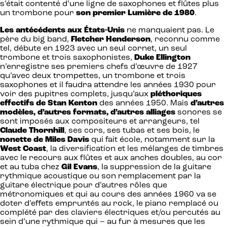
s’était contenté d’une ligne de saxophones et flûtes plus
un trombone pour
son premier Lumière de 1980
.
Les antécédents aux États-Unis
ne manquaient pas. Le
père du big band,
Fletcher Henderson
, reconnu comme
tel, débute en 1923 avec un seul cornet, un seul
trombone et trois saxophonistes,
Duke Ellington
n’enregistre ses premiers chefs d’œuvre de 1927
qu’avec deux trompettes, un trombone et trois
saxophones et il faudra attendre les années 1930 pour
voir des pupitres complets, jusqu’aux
pléthoriques
effectifs de Stan Kenton
des années 1950. Mais
d’autres
modèles, d’autres formats, d’autres alliages
sonores se
sont imposés aux compositeurs et arrangeurs, tel
Claude Thornhill
, ses cors, ses tubas et ses bois, le
nonette de Miles Davis
qui fait école, notamment sur la
West Coast
, la diversification et les mélanges de timbres
avec le recours aux flûtes et aux anches doubles, au cor
et au tuba chez
Gil Evans
, la suppression de la guitare
rythmique acoustique ou son remplacement par la
guitare électrique pour d’autres rôles que
métronomiques et qui au cours des années 1960 va se
doter d’effets empruntés au rock, le piano remplacé ou
complété par des claviers électriques et/ou percutés au
sein d’une rythmique qui – au fur à mesures que les