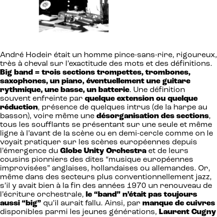
André Hodeir était un homme pince-sans-rire, rigoureux,
très à cheval sur l’exactitude des mots et des définitions.
Big band = trois sections trompettes, trombones,
saxophones, un piano, éventuellement une guitare
rythmique, une basse, un batterie
. Une définition
souvent enfreinte par
quelque extension ou quelque
réduction
, présence de quelques intrus (de la harpe au
basson), voire même une
désorganisation des sections
,
tous les soufflants se présentant sur une seule et même
ligne à l’avant de la scène ou en demi-cercle comme on le
voyait pratiquer sur les scènes européennes depuis
l’émergence du
Globe Unity Orchestra
et de leurs
cousins pionniers des dites “musique européennes
improvisées” anglaises, hollandaises ou allemandes. Or,
même dans des secteurs plus conventionnellement jazz,
s’il y avait bien à la fin des années 1970 un renouveau de
l’écriture orchestrale,
le “band” n’était pas toujours
aussi “big”
qu’il aurait fallu. Ainsi, par
manque de cuivres
disponibles parmi les jeunes générations,
Laurent Cugny