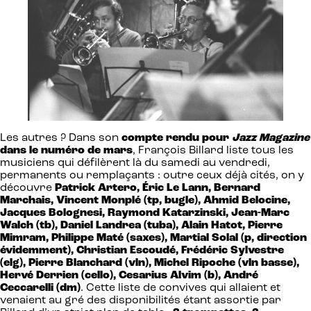
Les autres ? Dans son
compte rendu pour
Jazz Magazine
dans le numéro de mars
, François Billard liste tous les
musiciens qui défilèrent là du samedi au vendredi,
permanents ou remplaçants : outre ceux déjà cités, on y
découvre
Patrick Artero, Éric Le Lann, Bernard
Marchais, Vincent Monplé (tp, bugle), Ahmid Belocine,
Jacques Bolognesi, Raymond Katarzinski, Jean-Marc
Walch (tb), Daniel Landrea (tuba), Alain Hatot, Pierre
Mimram, Philippe Maté (saxes), Martial Solal (p, direction
évidemment), Christian Escoudé, Frédéric Sylvestre
(elg), Pierre Blanchard (vln), Michel Ripoche (vln basse),
Hervé Derrien (cello), Cesarius Alvim (b), André
Ceccarelli (dm)
. Cette liste de convives qui allaient et
venaient au gré des disponibilités étant assortie par