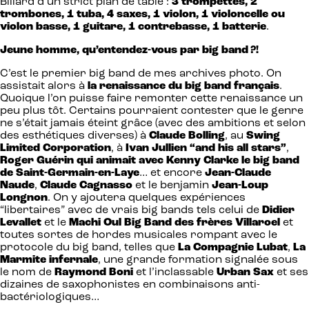
Billard d’un strict plan de table :
3 trompettes, 2
trombones, 1 tuba, 4 saxes, 1 violon, 1 violoncelle ou
violon basse, 1 guitare, 1 contrebasse, 1 batterie
.
Jeune homme, qu’entendez-vous par big band ?!
C’est le premier big band de mes archives photo. On
assistait alors à
la renaissance du big band français
.
Quoique l’on puisse faire remonter cette renaissance un
peu plus tôt. Certains pourraient contester que le genre
ne s’était jamais éteint grâce (avec des ambitions et selon
des esthétiques diverses) à
Claude Bolling
, au
Swing
Limited Corporation
, à
Ivan Jullien “and his all stars”
,
Roger Guérin qui animait avec Kenny Clarke le big band
de Saint-Germain-en-Laye
… et encore
Jean-Claude
Naude
,
Claude Cagnasso
et le benjamin
Jean-Loup
Longnon
. On y ajoutera quelques expériences
“libertaires” avec de vrais big bands tels celui de
Didier
Levallet
et le
Machi Oul Big Band des frères Villaroel
et
toutes sortes de hordes musicales rompant avec le
protocole du big band, telles que
La Compagnie Lubat
,
La
Marmite infernale
, une grande formation signalée sous
le nom de
Raymond Boni
et l’inclassable
Urban Sax
et ses
dizaines de saxophonistes en combinaisons anti-
bactériologiques…