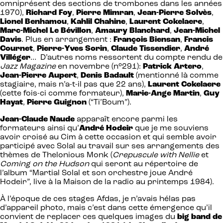
omniprésent des sections de trombones dans les années
1970),
Richard Foy
,
Pierre Mimran
,
Jean-Pierre Solvès
,
Lionel Benhamou
,
Kahlil Chahine
,
Laurent Cokelaere
,
Marc-Michel Le Bévillon
,
Amaury Blanchard
,
Jean-Michel
Davis
. Plus en arrangement :
François Biensan
,
Francis
Cournet
,
Pierre-Yves Sorin
,
Claude Tissendier
,
André
Villéger
… D’autres noms ressortent du compte rendu de
Jazz Magazine
en novembre (n°291):
Patrick Artero
,
Jean-Pierre Aupert
,
Denis Badault
(mentionné là comme
stagiaire, mais n’a-t-il pas que 22 ans),
Laurent Cokelaere
(cette fois-ci comme formateur),
Marie-Ange Martin
,
Guy
Hayat
,
Pierre Guignon
(“Ti’Boum”).
Jean-Claude Naude
apparaît encore parmi les
formateurs ainsi qu’
André Hodeir
que je me souviens
avoir croisé au Cim à cette occasion et qui semble avoir
participé avec Solal au travail sur ses arrangements des
thèmes de Thelonious Monk (
Crepuscule with Nellie
et
Coming on the Hudson
qui seront au répertoire de
l’album “Martial Solal et son orchestre joue André
Hodeir”, live à la Maison de la radio au printemps 1984).
À l’époque de ces stages Afdas, je n’avais hélas pas
d’appareil photo, mais c’est dans cette émergence qu’il
convient de replacer ces quelques images du
big band de