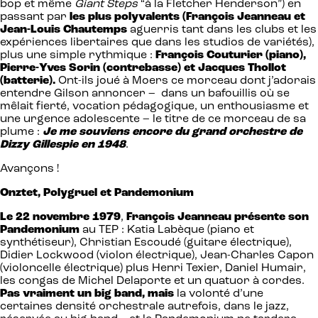
bop et même
Giant Steps
“à la Fletcher Henderson”) en
passant par
les plus polyvalents (François Jeanneau et
Jean-Louis Chautemps
aguerris tant dans les clubs et les
expériences libertaires que dans les studios de variétés),
plus une simple rythmique :
François Couturier (piano),
Pierre-Yves Sorin (contrebasse) et Jacques Thollot
(batterie).
Ont-ils joué à Moers ce morceau dont j’adorais
entendre Gilson annoncer – dans un bafouillis où se
mêlait fierté, vocation pédagogique, un enthousiasme et
une urgence adolescente – le titre de ce morceau de sa
plume :
Je me souviens encore du grand orchestre de
Dizzy Gillespie en 1948
.
Avançons !
Onztet, Polygruel et Pandemonium
Le 22 novembre 1979
,
François Jeanneau présente son
Pandemonium
au TEP : Katia Labèque (piano et
synthétiseur), Christian Escoudé (guitare électrique),
Didier Lockwood (violon électrique), Jean-Charles Capon
(violoncelle électrique) plus Henri Texier, Daniel Humair,
les congas de Michel Delaporte et un quatuor à cordes.
Pas vraiment un big band, mais
la volonté d’une
certaines densité orchestrale autrefois, dans le jazz,