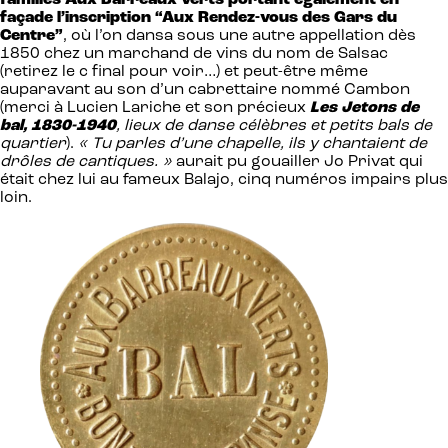
familles Aux Barreaux verts portant également en
façade l’inscription “Aux Rendez-vous des Gars du
Centre”
, où l’on dansa sous une autre appellation dès
1850 chez un marchand de vins du nom de Salsac
(retirez le c final pour voir…) et peut-être même
auparavant au son d’un cabrettaire nommé Cambon
(merci à Lucien Lariche et son précieux
Les Jetons de
bal, 1830-1940
, lieux de danse célèbres et petits bals de
quartier
).
« Tu parles d’une chapelle, ils y chantaient de
drôles de cantiques. »
aurait pu gouailler Jo Privat qui
était chez lui au fameux Balajo, cinq numéros impairs plus
loin.