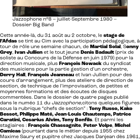
Jazzophone n°8 – juillet-Septembre 1980 –
Dossier Big Band
Cette année-là, du 31 août au 2 octobre, le
stage de
l’Afdas
se tint au Cim avec la participation pédagogique, à
tour de rôle une semaine chacun, de
Martial Solal
, S
onny
Grey
,
Ivan Jullien
et le tout jeune
Denis Badault
(prix de
soliste au Concours de la Défense en juin 1979) pour la
direction musicale, plus
François Nowack
du syndicat
des musiciens pour la partie gestion d’un orchestre,
Derry Hall
,
François Jeanneau
et Ivan Jullien pour des
cours d’arrangement, plus des ateliers de direction de
section, de technique de l’improvisation, de petites et
moyennes formations et des écoutes de disques
commentées. Dans le dossier de quatre pages publié
dans le numéo 11 du
Jazzophone
,citons quelques figures
sous la rubrique “chefs de section” :
Tony Russo, Kako
Bessot, Philippe Maté, Jean-Louis Chautemps, Patrice
Caratini, Cesarius Alvim, Tony Bonfils
. Et parmi les
stagiaires :
François Chassagnite
,
Peter Volpe
,
Michel
Camicas
(pourtant dans le métier depuis 1955 chez
Maxime Saury et pupitre chez Jacques Danjean dès 1961,