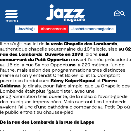
Panneau de gestion des cookies
JazzMag+
Abonnements
J'achète mon magazine
Il ne s’agit pas ici de
la vraie Chapelle des Lombards
,
e
authentique chapelle souterraine du 13
siècle, sise au
62
rue des Lombards
.
Ouverte en 1978
, alors
seul
concurrent du Petit Opportu
n ouvert l’année précédente
au 15 de la rue Sainte-Opportu
ne
, à 220 mètres l’un de
l’autre, mais selon des programmations très distinctes,
même si l’on y entendit Chet Baker ici et là. Comptant
parmi ses fondateurs
Rémy Kolpa-Kopoul
et
Pierre
Goldman
, je dirais, pour faire simple, que La Chapelle des
Lombards était plus “gauchiste”, avec une
programmation très ouverte, de la salsa à l’avant-garde
des musiques improvisées. Mais surtout Les Lombards
avaient l’allure d’une cathédrale comparée au Petit-Op où
le public entrait au chausse-pied.
De la rue des Lombards à la rue de Lappe