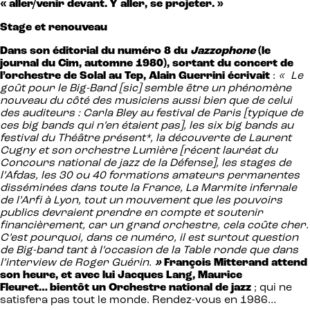
« aller/venir devant. Y aller, se projeter. »
Stage et renouveau
Dans son éditorial du numéro 8 du
Jazzophone
(le
journal du Cim, automne 1980), sortant du concert de
l’orchestre de Solal au Tep, Alain Guerrini écrivait
:
« Le
goût pour le Big-Band [sic] semble être un phénomène
nouveau du côté des musiciens aussi bien que de celui
des auditeurs : Carla Bley au festival de Paris [typique de
ces big bands qui n’en étaient pas], les six big bands au
festival du Théâtre présent*, la découverte de Laurent
Cugny et son orchestre Lumière [récent lauréat du
Concours national de jazz de la Défense], les stages de
l’Afdas, les 30 ou 40 formations amateurs permanentes
disséminées dans toute la France, La Marmite infernale
de l’Arfi à Lyon, tout un mouvement que les pouvoirs
publics devraient prendre en compte et soutenir
financièrement, car un grand orchestre, cela coûte cher.
C’est pourquoi, dans ce numéro, il est surtout question
de Big-band tant à l’occasion de la Table ronde que dans
l’interview de Roger Guérin.
»
François Mitterand attend
son heure, et avec lui Jacques Lang, Maurice
Fleuret… bientôt un Orchestre national de jazz
; qui ne
satisfera pas tout le monde. Rendez-vous en 1986…