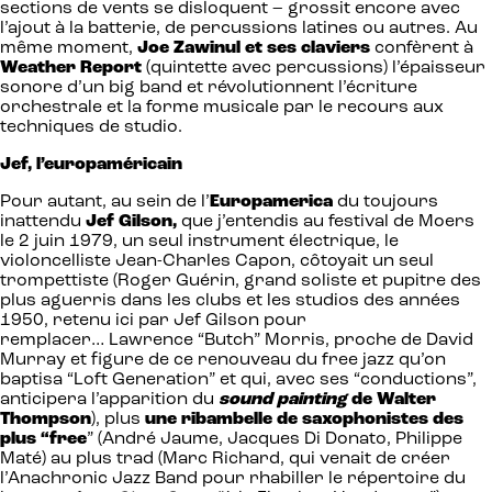
sections de vents se disloquent – grossit encore avec
l’ajout à la batterie, de percussions latines ou autres. Au
même moment,
Joe Zawinul et ses claviers
confèrent à
Weather Report
(quintette avec percussions) l’épaisseur
sonore d’un big band et révolutionnent l’écriture
orchestrale et la forme musicale par le recours aux
techniques de studio.
Jef, l’europaméricain
Pour autant, au sein de l’
Europamerica
du toujours
inattendu
Jef Gilson,
que j’entendis au festival de Moers
le 2 juin 1979, un seul instrument électrique, le
violoncelliste Jean-Charles Capon, côtoyait un seul
trompettiste (Roger Guérin, grand soliste et pupitre des
plus aguerris dans les clubs et les studios des années
1950, retenu ici par Jef Gilson pour
remplacer… Lawrence “Butch” Morris, proche de David
Murray et figure de ce renouveau du free jazz qu’on
baptisa “Loft Generation” et qui, avec ses “conductions”,
anticipera l’apparition du
sound painting
de Walter
Thompson
), plus
une ribambelle de saxophonistes des
plus “free
” (André Jaume, Jacques Di Donato, Philippe
Maté) au plus trad (Marc Richard, qui venait de créer
l’Anachronic Jazz Band pour rhabiller le répertoire du