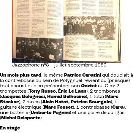
Jazzophone n°8 – juillet-septembre 1980
Un mois plus tard
, le même
Patrice Caratini
qui doublait à
la contrebasse au sein de Polygruel revient au (presque)
tout acoustique en présentant son
Onztet
au Cim: 2
trompettes (
Tony Russo, Éric Le Lann
), 2 trombones
(
Jacques Bolognesi, Hamid Belhocine
), 1 tuba (
Marc
Steckar
), 2 saxes (
Alain Hatot, Patrice Bourgoin
), 1
guitare électrique (
Marc Fosset
), 1 contrebasse (
Cara
),
une batterie (
Umberto Pagnini
) et une paire de congas
(
Michel Delaporte
).
En stage