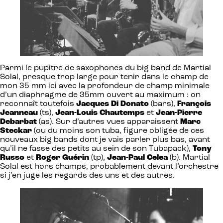
Parmi le pupitre de saxophones du big band de Martial
Solal, presque trop large pour tenir dans le champ de
mon 35 mm ici avec la profondeur de champ minimale
d’un diaphragme de 35mm ouvert au maximum : on
reconnaît toutefois
Jacques Di Donato
(bars),
François
Jeanneau
(ts),
Jean-Louis Chautemps
et
Jean-Pierre
Debarbat
(as). Sur d’autres vues apparaissent
Marc
Steckar
(ou du moins son tuba, figure obligée de ces
nouveaux big bands dont je vais parler plus bas, avant
qu’il ne fasse des petits au sein de son Tubapack),
Tony
Russo
et
Roger Guérin
(tp),
Jean-Paul Celea
(b). Martial
Solal est hors champs, probablement devant l’orchestre
si j’en juge les regards des uns et des autres.