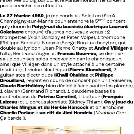
réservée au big band… et le Pandemonium ne tardera
pas à enrichir ses effectifs.
Le 27 février 1980
, je me rends au Soleil en tête à
ème
Champigny-sur-Marne pour entendre le 5
concert
qu’y donne le
Polygruel du bassiste électrique Laurent
Cokelaere
entouré d’autres nouveaux venus : 2
trompettes (Alain Darblay et Peter Volpe), 1 trombone
(Philippe Renault), 5 saxes (Serge Roux au baryton, qui
double au lyricon, Jean-Pierre Chatty et
André Villéger
à
l’alto, Bertrand Auger et
Francis Bourrec
, ce dernier
salué pour ses solos breckerien par le chroniqueur,
ainsi que Villéger dans un style attaché à une certaine
tradition), 1 violon électrique (
Pierre Blanchard
), 2
guitaristes électriques (
Khalil Chahine
et
Philippe
Drouillard
, rejoint en cours de concert par un troisième,
Claude Barthélémy
bien décidé à faire sauter les plombs),
1 clavier (Bertrand Richard), 1 deuxième basse (la
contrebasse de
Patrice Caratini
), 1 batteur (
François
Laizeau
) et 1 percussionniste (Sidney Thiam).
On y joue du
Charles Mingus et du Herbie Hancock
et on enchaine
Charlie Parker
à
un riff de Jimi Hendrix
(
Machine Gun
!
Ça barde !).