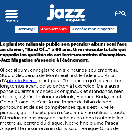
Panneau de gestion des cookies
JazzMag+
Abonnements
J'achète mon magazine
Le pianiste milanais publie son premier album seul face
au clavier, “Kind Of…” à 60 ans. Une réussite totale qui
rappelle les qualités de cet instrumentiste d’exception.
Jazz Magazine s’associe à l’événement.
Si cet album, enregistré en six heures seulement au
Studio Sequenza de Montreuil, est le fidèle portrait
d’A
ntonio Farao
, c’est peut-être parce qu’il aura attendu
longtemps avant de se prêter à l’exercice. Mais aussi
parce qu’entre morceaux originaux et standards bien
choisis, signés Thelonious Monk, Richard Rodgers et
Chico Buarque, c’est à une forme de bilan de son
parcours et de ses compétences que s’est livré le
pianiste, qui n’hésite pas à s’exprimer en utilisant toute
l’étendue de ses moyens techniques sans toutefois les
mettre au centre du disque. Notre fine plume Pascal
Anquetil le résume ainsi dans sa chronique Choc de