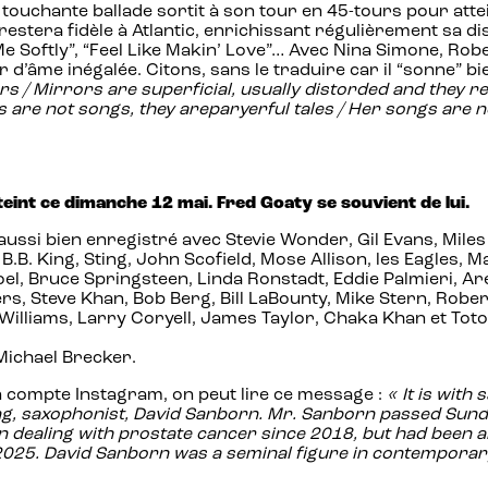
tte touchante ballade sortit à son tour en 45-tours pour 
estera fidèle à Atlantic, enrichissant régulièrement sa d
e Softly”, “Feel Like Makin’ Love”… Avec Nina Simone, Robe
d’âme inégalée. Citons, sans le traduire car il “sonne” b
s / Mirrors are superficial, usually distorded and they re
 are not songs, they areparyerful tales / Her songs are not
teint ce dimanche 12 mai. Fred Goaty se souvient de lui.
si bien enregistré avec Stevie Wonder, Gil Evans, Miles D
. King, Sting, John Scofield, Mose Allison, les Eagles, Ma
y Joel, Bruce Springsteen, Linda Ronstadt, Eddie Palmieri, 
rs, Steve Khan, Bob Berg, Bill LaBounty, Mike Stern, Robe
Williams, Larry Coryell, James Taylor, Chaka Khan et Toto
 Michael Brecker.
n compte Instagram, on peut lire ce message :
«
It is with
, saxophonist, David Sanborn. Mr. Sanborn passed Sunday
dealing with prostate cancer since 2018, but had been abl
2025. David Sanborn was a seminal figure in contemporary 