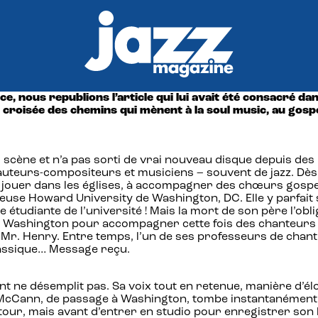
, nous republions l’article qui lui avait été consacré da
a croisée des chemins qui mènent à la soul music, au gospe
 scène et n’a pas sorti de vrai nouveau disque depuis des 
auteurs-compositeurs et musiciens – souvent de jazz. Dès l
jouer dans les églises, à accompagner des chœurs gospel 
gieuse Howard University de Washington, DC. Elle y parfait
ne étudiante de l’université ! Mais la mort de son père l’
ne à Washington pour accompagner cette fois des chanteurs
r. Henry. Entre temps, l’un de ses professeurs de chant l
lassique… Message reçu.
t ne désemplit pas. Sa voix tout en retenue, manière d’élo
 Les McCann, de passage à Washington, tombe instantanémen
on tour, mais avant d’entrer en studio pour enregistrer so