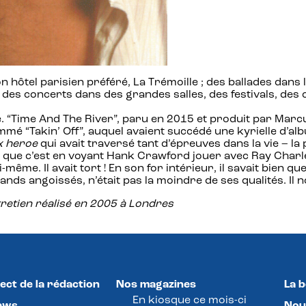
 hôtel parisien préféré, La Trémoille ; des ballades dans 
 des concerts dans des grandes salles, des festivals, de
e. “Time And The River”, paru en 2015 et produit par Marcu
mmé “Takin’ Off”, auquel avaient succédé une kyrielle d’al
x heroe
qui avait traversé tant d’épreuves dans la vie – la p
é que c’est en voyant Hank Crawford jouer avec Ray Charles
même. Il avait tort ! En son for intérieur, il savait bien qu
rands angoissés, n’était pas la moindre de ses qualités. I
tretien réalisé en 2005 à Londres
ect de la rédaction
Nos magazines
La 
En kiosque ce mois-ci