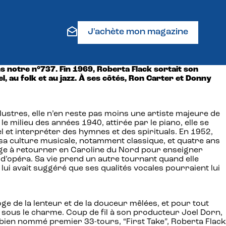
J'achète mon magazine
ns notre n°737. Fin 1969, Roberta Flack sortait son
l, au folk et au jazz. À ses côtés, Ron Carter et Donny
lustres, elle n’en reste pas moins une artiste majeure de
e milieu des années 1940, attirée par le piano, elle se
et interpréter des hymnes et des spirituals. En 1952,
 sa culture musicale, notamment classique, et quatre ans
oblige à retourner en Caroline du Nord pour enseigner
 d’opéra. Sa vie prend un autre tournant quand elle
ui avait suggéré que ses qualités vocales pourraient lui
ge de la lenteur et de la douceur mêlées, et pour tout
t sous le charme. Coup de fil à son producteur Joel Dorn,
n bien nommé premier 33-tours, “First Take”, Roberta Flack