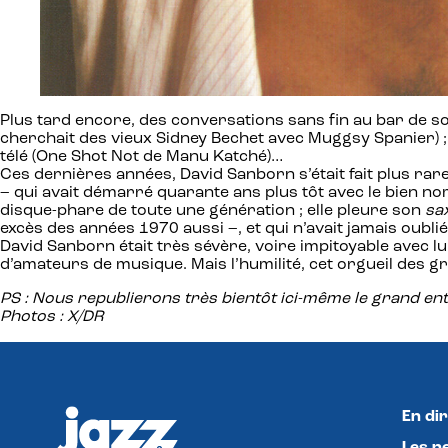
Plus tard encore, des conversations sans fin au bar de son
cherchait des vieux Sidney Bechet avec Muggsy Spanier) ;
télé (One Shot Not de Manu Katché)…
Ces dernières années, David Sanborn s’était fait plus rar
– qui avait démarré quarante ans plus tôt avec le bien no
disque-phare de toute une génération ; elle pleure son
sa
excès des années 1970 aussi –, et qui n’avait jamais oubli
David Sanborn était très sévère, voire impitoyable avec lui-
d’amateurs de musique. Mais l’humilité, cet orgueil des g
PS : Nous republierons très bientôt ici-même le grand en
Photos : X/DR
En dir