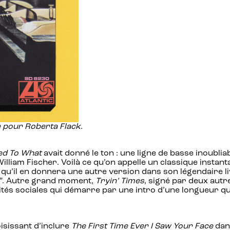
e pour Roberta Flack.
d To What
avait donné le ton : une ligne de basse inoubl
lliam Fischer. Voilà ce qu’on appelle un classique instant
qu’il en donnera une autre version dans son légendaire l
d”. Autre grand moment,
Tryin’ Times
, signé par deux aut
lités sociales qui démarre par une intro d’une longueur q
isissant d’inclure
The First Time Ever I Saw Your Face
dans