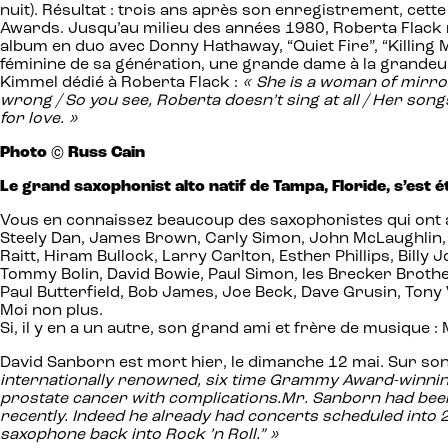
nuit). Résultat : trois ans après son enregistrement, ce
Awards. Jusqu’au milieu des années 1980, Roberta Flack r
album en duo avec Donny Hathaway, “Quiet Fire”, “Killing M
féminine de sa génération, une grande dame à la grandeur 
Kimmel dédié à Roberta Flack :
« She is a woman of mirror
wrong / So you see, Roberta doesn’t sing at all / Her songs
for love. »
Photo © Russ Cain
Le grand saxophonist alto natif de Tampa, Floride, s’est é
Vous en connaissez beaucoup des saxophonistes qui ont aus
Steely Dan, James Brown, Carly Simon, John McLaughlin, B.B
Raitt, Hiram Bullock, Larry Carlton, Esther Phillips, Bill
Tommy Bolin, David Bowie, Paul Simon, les Brecker Brothe
Paul Butterfield, Bob James, Joe Beck, Dave Grusin, Tony 
Moi non plus.
Si, il y en a un autre, son grand ami et frère de musique :
David Sanborn est mort hier, le dimanche 12 mai. Sur so
internationally renowned, six time Grammy Award-winning
prostate cancer with complications.Mr. Sanborn had been 
recently. Indeed he already had concerts scheduled into 
saxophone back into Rock ’n Roll.” »