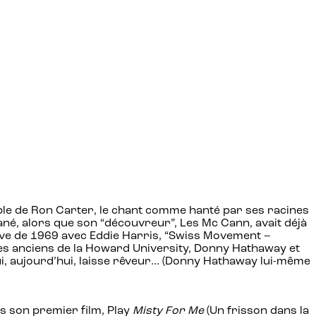
iable de Ron Carter, le chant comme hanté par ses racines
ané, alors que son “découvreur”, Les Mc Cann, avait déjà
ive de 1969 avec Eddie Harris, “Swiss Movement –
res anciens de la Howard University, Donny Hathaway et
ui, aujourd’hui, laisse rêveur… (Donny Hathaway lui-même
 son premier film, Play
Misty For Me
(Un frisson dans la