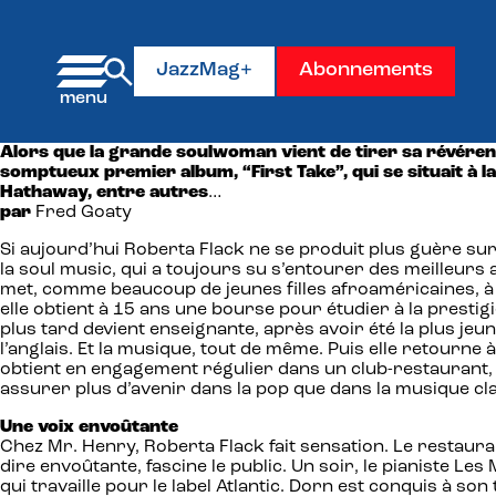
Panneau de gestion des cookies
JazzMag+
Abonnements
Alors que la grande soulwoman vient de tirer sa révérence
somptueux premier album, “First Take”, qui se situait à l
Hathaway, entre autres
…
par
Fred Goaty
Si aujourd’hui Roberta Flack ne se produit plus guère sur
la soul music, qui a toujours su s’entourer des meilleurs 
met, comme beaucoup de jeunes filles afroaméricaines, à 
elle obtient à 15 ans une bourse pour étudier à la presti
plus tard devient enseignante, après avoir été la plus jeu
l’anglais. Et la musique, tout de même. Puis elle retour
obtient en engagement régulier dans un club-restaurant, M
assurer plus d’avenir dans la pop que dans la musique c
Une voix envoûtante
Chez Mr. Henry, Roberta Flack fait sensation. Le restauran
dire envoûtante, fascine le public. Un soir, le pianiste
qui travaille pour le label Atlantic. Dorn est conquis à s