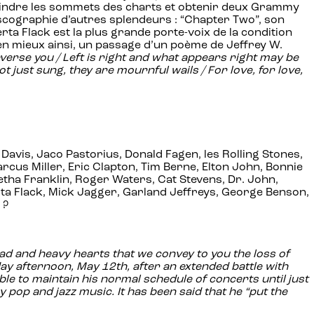
atteindre les sommets des charts et obtenir deux Grammy
iscographie d’autres splendeurs : “Chapter Two”, son
rta Flack est la plus grande porte-voix de la condition
ien mieux ainsi, un passage d’un poème de Jeffrey W.
verse you / Left is right and what appears right may be
 just sung, they are mournful wails / For love, for love,
avis, Jaco Pastorius, Donald Fagen, les Rolling Stones,
rcus Miller, Eric Clapton, Tim Berne, Elton John, Bonnie
Aretha Franklin, Roger Waters, Cat Stevens, Dr. John,
rta Flack, Mick Jagger, Garland Jeffreys, George Benson,
 ?
 sad and heavy hearts that we convey to you the loss of
 afternoon, May 12th, after an extended battle with
e to maintain his normal schedule of concerts until just
pop and jazz music. It has been said that he “put the