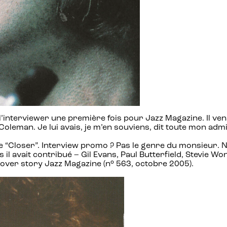
 l’interviewer une première fois pour Jazz Magazine. Il vena
Coleman. Je lui avais, je m’en souviens, dit toute mon admi
que “Closer”. Interview promo ? Pas le genre du monsieur. 
il avait contribué – Gil Evans, Paul Butterfield, Stevie W
cover story Jazz Magazine (n° 563, octobre 2005).