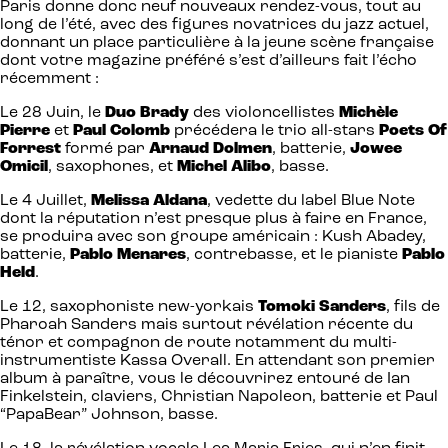
Paris donne donc neuf nouveaux rendez-vous, tout au
long de l’été, avec des figures novatrices du jazz actuel,
donnant un place particulière à la jeune scène française
dont votre magazine préféré s’est d’ailleurs fait l’écho
récemment :
Le 28 Juin, le
Duo Brady
des violoncellistes
Michèle
Pierre
et
Paul Colomb
précédera le trio all-stars
Poets Of
Forrest
formé par
Arnaud Dolmen
, batterie,
Jowee
Omicil
, saxophones, et
Michel Alibo
, basse.
Le 4 Juillet,
Melissa Aldana
, vedette du label Blue Note
dont la réputation n’est presque plus à faire en France,
se produira avec son groupe américain : Kush Abadey,
batterie,
Pablo Menares
, contrebasse, et le pianiste
Pablo
Held
.
Le 12, saxophoniste new-yorkais
Tomoki
Sanders
, fils de
Pharoah Sanders mais surtout révélation récente du
ténor et compagnon de route notamment du multi-
instrumentiste Kassa Overall. En attendant son premier
album à paraître, vous le découvrirez entouré de Ian
Finkelstein, claviers, Christian Napoleon, batterie et Paul
“PapaBear” Johnson, basse.