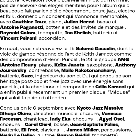
Le 18, la révélation vocale Lea Maria Fries, qui n’en finit
pas de recevoir des éloges méritées pour l’album qui a
beaucoup fait parler d’elle récemment, entre jazz, electro
et folk, donnera un concert qui s’annonce mémorable,
avec
Gauthier Toux
, piano,
Julien Herné
, basse et
Antoine Paganotti
, batterie et des invités de marque :
Raynald Colom
, trompette,
Tao Ehrlich
, batterie et
Vincent Peirani
, accordéon.
En août, vous retrouverez le 15
Salomé Gasselin
, dont la
viole de gambe résonne de l’art de Keith Jarrett comme
des compositions d’Henri Purcell, le 23 le groupe
AMG
(
Antoine Fleury
, piano,
Keïta Janota
, saxophone,
Anthony
Jouravsky
, contrebasse,
Mailo Rakotonanahary
,
batterie,
Suze
, ingénieur du son et DJ) qui propulse son
héritage post-bop et free jazz avec une énergie sans
pareille, et la chanteuse et compositrice
Célia Kameni
qui
a enfin publié récemment un premier disque, “Méduse”
qui valait la peine d’attendre.
Conclusion le 6 septembre avec
Kyoto Jazz Massive
(
Shuya Okino
, direction musicale, chœurs,
Vanessa
Freeman
, chant lead,
Indy Eka
, choeurs ,
Agyei Osei
,
choeurs ,
Carel Cleril
, basse,
Jean-Baptiste Palies
,
batterie,
Eli Frot
, claviers ,
James Müller
, percussions,
Kevin Le Bellec
, guitare,
Roman Reidid
, trompette)