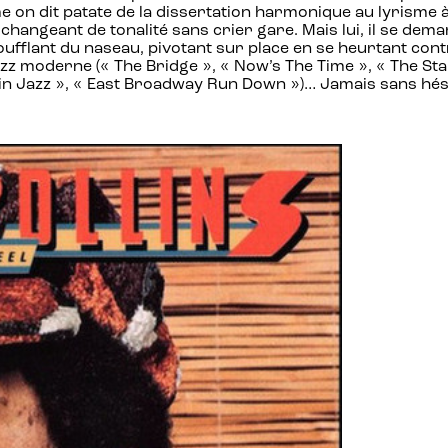
me on dit patate de la dissertation harmonique au lyrisme 
e, changeant de tonalité sans crier gare. Mais lui, il se d
 soufflant du naseau, pivotant sur place en se heurtant co
: Jazz moderne (« The Bridge », « Now’s The Time », « The 
 in Jazz », « East Broadway Run Down »)… Jamais sans hésite