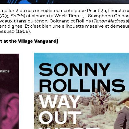
t au long de ses enregistrements pour Prestige, l’image se
(
Dig
,
Solide
) et albums (« Work Time », «Saxophone Coloss
aux titans du ténor, Coltrane et Rollins (
Tenor Madness
ient dignes. Et c’est bien une silhouette massive et déme
ossus» (1956).
 at the Village Vanguard]