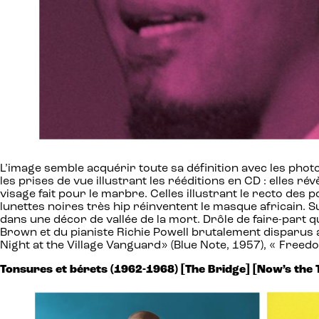
L’image semble acquérir toute sa définition avec les pho
les prises de vue illustrant les rééditions en CD : elles 
visage fait pour le marbre. Celles illustrant le recto des
lunettes noires très hip réinventent le masque africain. S
dans une décor de vallée de la mort. Drôle de faire-part qu
Brown et du pianiste Richie Powell brutalement disparus a
Night at the Village Vanguard» (Blue Note, 1957), « Freedo
Tonsures et bérets (1962-1968) [The Bridge] [Now’s th