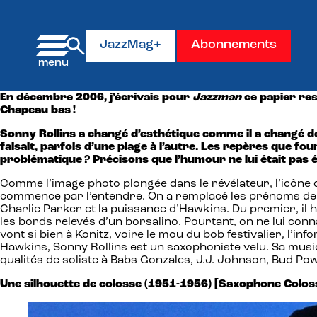
Panneau de gestion des cookies
JazzMag+
Abonnements
En décembre 2006, j’écrivais pour
Jazzman
ce papier res
Chapeau bas !
Sonny Rollins a changé d’esthétique comme il a changé de
faisait, parfois d’une plage à l’autre. Les repères que f
problématique ? Précisons que l’humour ne lui était pas é
Comme l’image photo plongée dans le révélateur, l’icône de 
commence par l’entendre. On a remplacé les prénoms de so
Charlie Parker et la puissance d’Hawkins. Du premier, il 
les bords relevés d’un borsalino. Pourtant, on ne lui con
vont si bien à Konitz, voire le mou du bob festivalier, l’i
Hawkins, Sonny Rollins est un saxophoniste velu. Sa musique
qualités de soliste à Babs Gonzales, J.J. Johnson, Bud Powe
Une silhouette de colosse (1951-1956) [Saxophone Colos