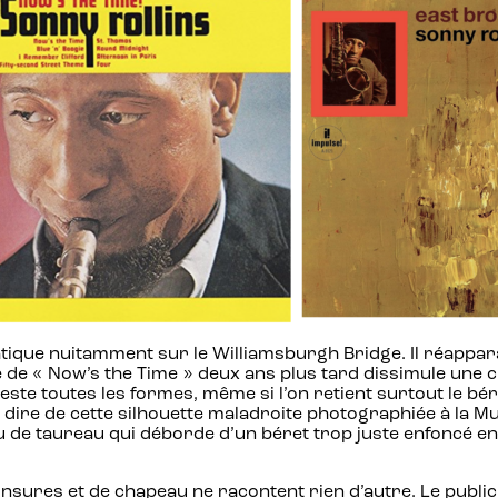
atique nuitamment sur le Williamsburgh Bridge. Il réapparaî
 « Now’s the Time » deux ans plus tard dissimule une crêt
ste toutes les formes, même si l’on retient surtout le bére
dire de cette silhouette maladroite photographiée à la Mu
de taureau qui déborde d’un béret trop juste enfoncé en 
ures et de chapeau ne racontent rien d’autre. Le public 