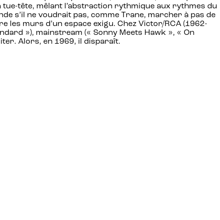
à tue-tête, mêlant l’abstraction rythmique aux rythmes du
emande s’il ne voudrait pas, comme Trane, marcher à pas de
ntre les murs d’un espace exigu. Chez Victor/RCA (1962-
Standard »), mainstream (« Sonny Meets Hawk », « On
r. Alors, en 1969, il disparaît.