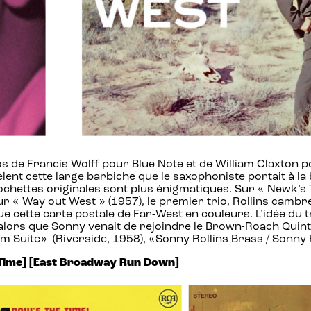
tos de Francis Wolff pour Blue Note et de William Claxton
révèlent cette large barbiche que le saxophoniste portait 
 pochettes originales sont plus énigmatiques. Sur « Newk’s 
ur « Way out West » (1957), le premier trio, Rollins cambre
e cette carte postale de Far-West en couleurs. L’idée du tr
lors que Sonny venait de rejoindre le Brown-Roach Quintet 
m Suite» (Riverside, 1958), «Sonny Rollins Brass / Sonny R
e Time] [East Broadway Run Down]