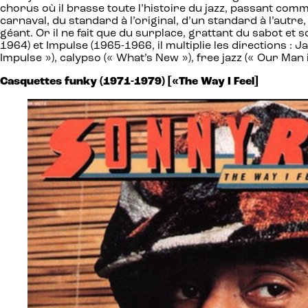
chorus où il brasse toute l’histoire du jazz, passant com
carnaval, du standard à l’original, d’un standard à l’autr
géant. Or il ne fait que du surplace, grattant du sabot et
1964) et Impulse (1965-1966, il multiplie les directions 
Impulse »), calypso (« What’s New »), free jazz (« Our Man
Casquettes funky (1971-1979) [«The Way I Feel]