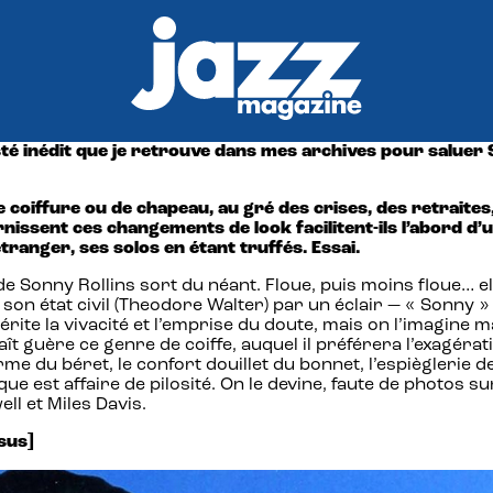
té inédit que je retrouve dans mes archives pour saluer S
 coiffure ou de chapeau, au gré des crises, des retraite
ournissent ces changements de look facilitent-ils l’abord
tranger, ses solos en étant truffés. Essai.
Sonny Rollins sort du néant. Floue, puis moins floue… elle 
n état civil (Theodore Walter) par un éclair — « Sonny » 
hérite la vivacité et l’emprise du doute, mais on l’imagi
naît guère ce genre de coiffe, auquel il préférera l’exagé
nforme du béret, le confort douillet du bonnet, l’espiègler
 est affaire de pilosité. On le devine, faute de photos sur 
ll et Miles Davis.
sus]