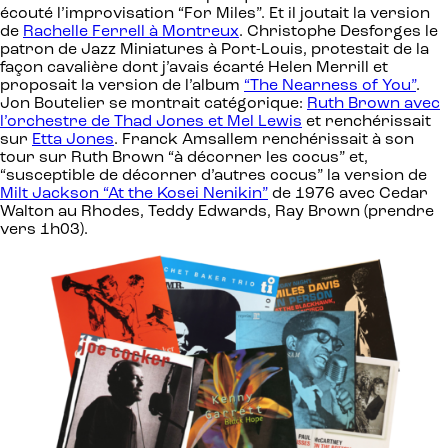
écouté l’improvisation “For Miles”. Et il joutait la version
de
Rachelle Ferrell à Montreux
. Christophe Desforges le
patron de Jazz Miniatures à Port-Louis, protestait de la
façon cavalière dont j’avais écarté Helen Merrill et
proposait la version de l’album
“The Nearness of You”
.
Jon Boutelier se montrait catégorique:
Ruth Brown avec
l’orchestre de Thad Jones et Mel Lewis
et renchérissait
sur
Etta Jones
. Franck Amsallem renchérissait à son
tour sur Ruth Brown “à décorner les cocus” et,
“susceptible de décorner d’autres cocus” la version de
Milt Jackson “At the Kosei Nenikin”
de 1976 avec Cedar
Walton au Rhodes, Teddy Edwards, Ray Brown (prendre
vers 1h03).