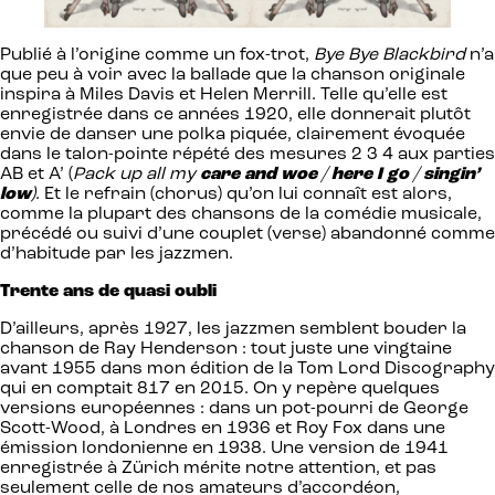
Publié à l’origine comme un fox-trot,
Bye Bye Blackbird
n’a
que peu à voir avec la ballade que la chanson originale
inspira à Miles Davis et Helen Merrill. Telle qu’elle est
enregistrée dans ce années 1920, elle donnerait plutôt
envie de danser une polka piquée, clairement évoquée
dans le talon-pointe répété des mesures 2 3 4 aux parties
AB et A’ (
Pack up all my
care and woe
/
here I go
/
singin’
low
)
. Et le refrain (chorus) qu’on lui connaît est alors,
comme la plupart des chansons de la comédie musicale,
précédé ou suivi d’une couplet (verse) abandonné comme
d’habitude par les jazzmen.
Trente ans de quasi oubli
D’ailleurs, après 1927, les jazzmen semblent bouder la
chanson de Ray Henderson : tout juste une vingtaine
avant 1955 dans mon édition de la Tom Lord Discography
qui en comptait 817 en 2015. On y repère quelques
versions européennes : dans un pot-pourri de George
Scott-Wood, à Londres en 1936 et Roy Fox dans une
émission londonienne en 1938. Une version de 1941
enregistrée à Zürich mérite notre attention, et pas
seulement celle de nos amateurs d’accordéon,