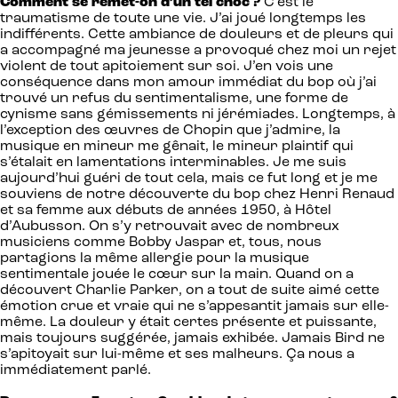
Comment se remet-on d’un tel choc ?
C’est le
traumatisme de toute une vie. J’ai joué longtemps les
indifférents. Cette ambiance de douleurs et de pleurs qui
a accompagné ma jeunesse a provoqué chez moi un rejet
violent de tout apitoiement sur soi. J’en vois une
conséquence dans mon amour immédiat du bop où j’ai
trouvé un refus du sentimentalisme, une forme de
cynisme sans gémissements ni jérémiades. Longtemps, à
l’exception des œuvres de Chopin que j’admire, la
musique en mineur me gênait, le mineur plaintif qui
s’étalait en lamentations interminables. Je me suis
aujourd’hui guéri de tout cela, mais ce fut long et je me
souviens de notre découverte du bop chez Henri Renaud
et sa femme aux débuts de années 1950, à Hôtel
d’Aubusson. On s’y retrouvait avec de nombreux
musiciens comme Bobby Jaspar et, tous, nous
partagions la même allergie pour la musique
sentimentale jouée le cœur sur la main. Quand on a
découvert Charlie Parker, on a tout de suite aimé cette
émotion crue et vraie qui ne s’appesantit jamais sur elle-
même. La douleur y était certes présente et puissante,
mais toujours suggérée, jamais exhibée. Jamais Bird ne
s’apitoyait sur lui-même et ses malheurs. Ça nous a
immédiatement parlé.