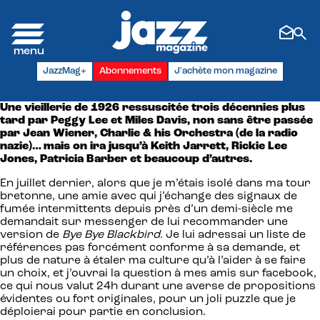
Panneau de gestion des cookies
JazzMag+
Abonnements
J'achète mon magazine
Une vieillerie de 1926 ressuscitée trois décennies plus
tard par Peggy Lee et Miles Davis, non sans être passée
par Jean Wiener, Charlie & his Orchestra (de la radio
nazie)… mais on ira jusqu’à Keith Jarrett, Rickie Lee
Jones, Patricia Barber et beaucoup d’autres.
En juillet dernier, alors que je m’étais isolé dans ma tour
bretonne, une amie avec qui j’échange des signaux de
fumée intermittents depuis près d’un demi-siècle me
demandait sur messenger de lui recommander une
version de
Bye Bye Blackbird
. Je lui adressai un liste de
références pas forcément conforme à sa demande, et
plus de nature à étaler ma culture qu’à l’aider à se faire
un choix, et j’ouvrai la question à mes amis sur facebook,
ce qui nous valut 24h durant une averse de propositions
évidentes ou fort originales, pour un joli puzzle que je
déploierai pour partie en conclusion.