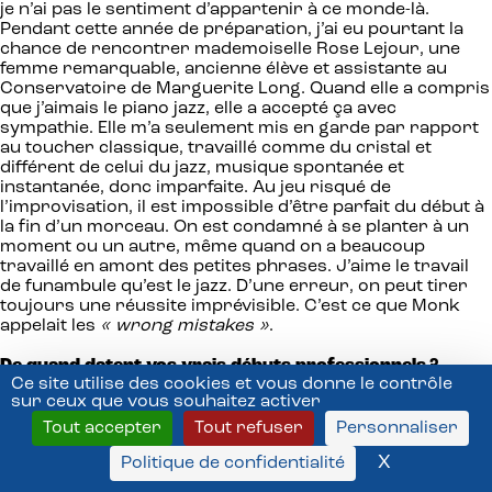
je n’ai pas le sentiment d’appartenir à ce monde-là.
Pendant cette année de préparation, j’ai eu pourtant la
chance de rencontrer mademoiselle Rose Lejour, une
femme remarquable, ancienne élève et assistante au
Conservatoire de Marguerite Long. Quand elle a compris
que j’aimais le piano jazz, elle a accepté ça avec
sympathie. Elle m’a seulement mis en garde par rapport
au toucher classique, travaillé comme du cristal et
différent de celui du jazz, musique spontanée et
instantanée, donc imparfaite. Au jeu risqué de
l’improvisation, il est impossible d’être parfait du début à
la fin d’un morceau. On est condamné à se planter à un
moment ou un autre, même quand on a beaucoup
travaillé en amont des petites phrases. J’aime le travail
de funambule qu’est le jazz. D’une erreur, on peut tirer
toujours une réussite imprévisible. C’est ce que Monk
appelait les
« wrong mistakes »
.
De quand datent vos vrais débuts professionnels ?
Ce site utilise des cookies et vous donne le contrôle
J’avais 17ans et j’étais encore au lycée. Je rencontre le
sur ceux que vous souhaitez activer
guitariste Marcel Bianchi qui, en panne de pianiste,
cherchait un remplaçant pour un gala à Salon de
Tout accepter
Tout refuser
Personnaliser
Provence avec le batteur Mac Kac. J’accepte sans hésiter
X
Masquer l
Politique de confidentialité
et je pars en train sans prévenir mon père qui, affolé de
mon absence, alerte le commissaire de notre