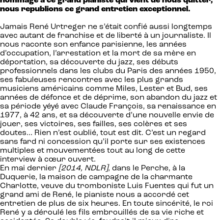
hommage à ce grand pianiste qui vient de nous quitter,
nous republions ce grand entretien exceptionnel.
Jamais René Urtreger ne s’était confié aussi longtemps
avec autant de franchise et de liberté à un journaliste. Il
nous raconte son enfance parisienne, les années
d’occupation, l’arrestation et la mort de sa mère en
déportation, sa découverte du jazz, ses débuts
professionnels dans les clubs du Paris des années 1950,
ses fabuleuses rencontres avec les plus grands
musiciens américains comme Miles, Lester et Bud, ses
années de défonce et de déprime, son abandon du jazz et
sa période yéyé avec Claude François, sa renaissance en
1977, à 42 ans, et sa découverte d’une nouvelle envie de
jouer, ses victoires, ses failles, ses colères et ses
doutes… Rien n’est oublié, tout est dit. C’est un regard
sans fard ni concession qu’il porte sur ses existences
multiples et mouvementées tout au long de cette
interview à cœur ouvert.
En mai dernier
[2014, NDLR]
, dans le Perche, à la
Duquerie, la maison de campagne de la charmante
Charlotte, veuve du tromboniste Luis Fuentes qui fut un
grand ami de René, le pianiste nous a accordé cet
entretien de plus de six heures. En toute sincérité, le roi
René y a déroulé les fils embrouillés de sa vie riche et