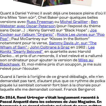
Quant à Daniel Yvinec il avait déjà une besace pleine d’où il
tira Miles “bien sûr”, Chet Baker pour quelques belles
versions avec
Russ Freeman
ou
Michel Graillier
;
Ben
Webster avec Oscar Peterson
(pour l’exposé du thème
sans Oscar…) ; Kenny Garrett sur “Black Hope” ;
Joe
Cocker sur l’album “Organic”
;
Rickie Lee Jones sur “Pop
Pop”
; Paul McCartney sur “Kisses in the Bottom”
notamment pour le verse,
Sammy Davis Jr. sur “The
Wham of Sam”
;
John Coltrane à Graz
en 1962 ;
Lee
Konitz “Dearly Beloved”
en quartette avec Harold
Danko… et pris d’un remords, il s’est relevé et a rallumé
son ordinateur pour ajouter la version de
Miles au
Blackhawk
. Et, moi-même pris d’un soupçon, je me suis
relevé pour l’écouter.
Quand à l’amie à l’origine de ce grand déballage, elle n’en
demandait pas tant, d’autant plus que ce rythme de polka
piquée lui semblait convenir fort bien à la chorale pour
laquelle elle me demandait conseil. Franck Bergerot
En 2014, René Urtreger s’était longuement raconté à
Pascal Anquetil dans les colonnes de Jazz Magazine. En