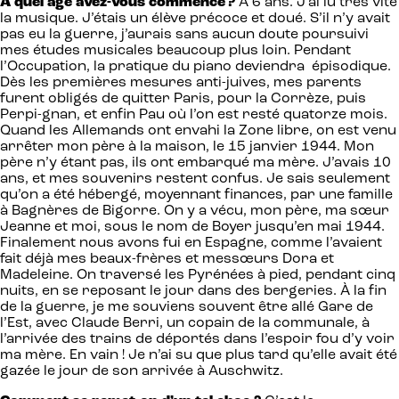
À quel âge avez-vous commencé ?
À 6 ans. J’ai lu très vite
la musique. J’étais un élève précoce et doué. S’il n’y avait
pas eu la guerre, j’aurais sans aucun doute poursuivi
mes études musicales beaucoup plus loin. Pendant
l’Occupation, la pratique du piano deviendra épisodique.
Dès les premières mesures anti-juives, mes parents
furent obligés de quitter Paris, pour la Corrèze, puis
Perpi-gnan, et enfin Pau où l’on est resté quatorze mois.
Quand les Allemands ont envahi la Zone libre, on est venu
arrêter mon père à la maison, le 15 janvier 1944. Mon
père n’y étant pas, ils ont embarqué ma mère. J’avais 10
ans, et mes souvenirs restent confus. Je sais seulement
qu’on a été hébergé, moyennant finances, par une famille
à Bagnères de Bigorre. On y a vécu, mon père, ma sœur
Jeanne et moi, sous le nom de Boyer jusqu’en mai 1944.
Finalement nous avons fui en Espagne, comme l’avaient
fait déjà mes beaux-frères et messœurs Dora et
Madeleine. On traversé les Pyrénées à pied, pendant cinq
nuits, en se reposant le jour dans des bergeries. À la fin
de la guerre, je me souviens souvent être allé Gare de
l’Est, avec Claude Berri, un copain de la communale, à
l’arrivée des trains de déportés dans l’espoir fou d’y voir
ma mère. En vain ! Je n’ai su que plus tard qu’elle avait été
gazée le jour de son arrivée à Auschwitz.