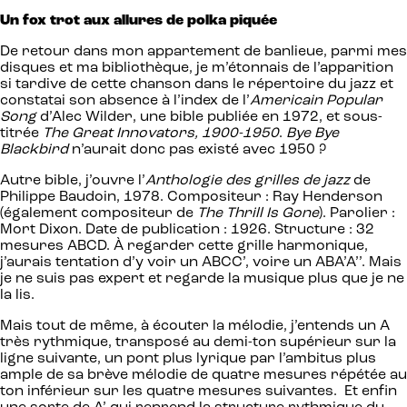
Un fox trot aux allures de polka piquée
De retour dans mon appartement de banlieue, parmi mes
disques et ma bibliothèque, je m’étonnais de l’apparition
si tardive de cette chanson dans le répertoire du jazz et
constatai son absence à l’index de l’
Americain Popular
Song
d’Alec Wilder, une bible publiée en 1972, et sous-
titrée
The Great Innovators, 1900-1950
.
Bye Bye
Blackbird
n’aurait donc pas existé avec 1950 ?
Autre bible, j’ouvre l’
Anthologie des
grilles de jazz
de
Philippe Baudoin, 1978. Compositeur : Ray Henderson
(également compositeur de
The Thrill Is Gone
). Parolier :
Mort Dixon. Date de publication : 1926. Structure : 32
mesures ABCD. À regarder cette grille harmonique,
j’aurais tentation d’y voir un ABCC’, voire un ABA’A’’. Mais
je ne suis pas expert et regarde la musique plus que je ne
la lis.
Mais tout de même, à écouter la mélodie, j’entends un A
très rythmique, transposé au demi-ton supérieur sur la
ligne suivante, un pont plus lyrique par l’ambitus plus
ample de sa brève mélodie de quatre mesures répétée au
ton inférieur sur les quatre mesures suivantes. Et enfin