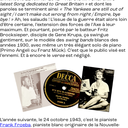
latest Song dedicated to Great Britain »
et dont les
paroles se terminent ainsi
« The Yankees are still out of
sight / I can’t make out wrong from right / Empire, bye
bye ! »
Ah, les salauds ! L’issue de la guerre était alors loin
d’être certaine, l’extension des forces de l’Axe à leur
maximum. Et pourtant, porté par le batteur Fritz
Brocksieper, disciple de Gene Krupa, ça swingue
gentiment, sur le modèle des
swing bands
blancs des
années 1930, avec même un très élégant solo de piano
(Primo Angeli ou Franz Mück). C’est que le public visé est
l’ennemi. Et à encore le
verse
est négligé.
L’année suivante, le 24 octobre 1943, c’est le pianiste
Frank Froeba
, pianiste blanc originaire de la Nouvelle-