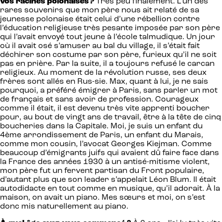
vos racines polonaises ?
Très peu finalement. L’un des
rares souvenirs que mon père nous ait relaté de sa
jeunesse polonaise était celui d’une rébellion contre
l’éducation religieuse très pesante imposée par son père
qui l’avait envoyé tout jeune à l’école talmudique. Un jour
où il avait osé s’amuser au bal du village, il s’était fait
déchirer son costume par son père, furieux qu’il ne soit
pas en prière. Par la suite, il a toujours refusé le carcan
religieux. Au moment de la révolution russe, ses deux
frères sont allés en Rus-sie. Max, quant à lui, je ne sais
pourquoi, a préféré émigrer à Paris, sans parler un mot
de français et sans avoir de profession. Courageux
comme il était, il est devenu très vite apprenti boucher
pour, au bout de vingt ans de travail, être à la tête de cinq
boucheries dans la Capitale. Moi, je suis un enfant du
4ème arrondissement de Paris, un enfant du Marais,
comme mon cousin, l’avocat Georges Kiejman. Comme
beaucoup d’émigrants juifs qui avaient dû faire face dans
la France des années 1930 à un antisé-mitisme violent,
mon père fut un fervent partisan du Front populaire,
d’autant plus que son leader s’appelait Léon Blum. Il était
autodidacte en tout comme en musique, qu’il adorait. À la
maison, on avait un piano. Mes sœurs et moi, on s’est
donc mis naturellement au piano.