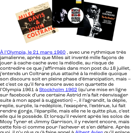
À l’Olympia, le 21 mars 1960
, avec une rythmique très
jamalienne, après que Miles ait inventé mille façons de
jouer à cache-cache avec la mélodie, au risque de
contredire ce que j’affirmais dans mon post du 18 juillet,
j’entends un Coltrane plus attaché à la mélodie quoique
son discours soit en pleine phase d’émancipation, mais –
et c’est ce qu’il fera encore avec son quartette de
l’Olympia 1961 à
Stockholm 1962
(qu’une mise en ligne
sur facebook d’une certaine Astrid m’a fait réenvisager
suite à mon appel à suggestion) –, il l’agrandit, la déplie,
replie, surplie, la redéploie, l’exaspère, l’exténue, lui fait
rendre gorge, l’éparpille, mais elle ne le quitte plus, c’est
elle qui le possède. Et lorsqu’il revient après les solos de
Mcoy Tyner et Jimmy Garrison, il y revient encore, mais
cette fois-ci comme pour l’achever et s’en défaire. Après
quoi, il n’y plus qu’à faire appel à
Albert Ayler
qu’il enlace