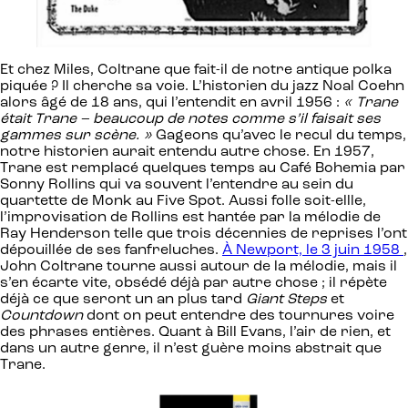
Et chez Miles, Coltrane que fait-il de notre antique polka
piquée ? Il cherche sa voie. L’historien du jazz Noal Coehn
alors âgé de 18 ans, qui l’entendit en avril 1956 :
« Trane
était Trane – beaucoup de notes comme s’il faisait ses
gammes sur scène. »
Gageons qu’avec le recul du temps,
notre historien aurait entendu autre chose. En 1957,
Trane est remplacé quelques temps au Café Bohemia par
Sonny Rollins qui va souvent l’entendre au sein du
quartette de Monk au Five Spot. Aussi folle soit-ellle,
l’improvisation de Rollins est hantée par la mélodie de
Ray Henderson telle que trois décennies de reprises l’ont
dépouillée de ses fanfreluches.
À Newport, le 3 juin 1958
,
John Coltrane tourne aussi autour de la mélodie, mais il
s’en écarte vite, obsédé déjà par autre chose ; il répète
déjà ce que seront un an plus tard
Giant Steps
et
Countdown
dont on peut entendre des tournures voire
des phrases entières. Quant à Bill Evans, l’air de rien, et
dans un autre genre, il n’est guère moins abstrait que
Trane.