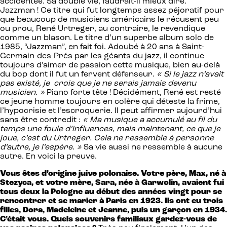
accidentée. Sa double vie, faudrait-il mieux dire.
Jazzman ! Ce titre qui fut longtemps assez péjoratif pour
que beaucoup de musiciens américains le récusent peu
ou prou, René Urtreger, au contraire, le revendique
comme un blason. Le titre d’un superbe album solo de
1985, “Jazzman”, en fait foi. Adoubé à 20 ans à Saint-
Germain-des-Prés par les géants du jazz, il continue
toujours d’aimer de passion cette musique, bien au-delà
du bop dont il fut un fervent défenseur.
« Si le jazz n’avait
pas existé, je crois que je ne serais jamais devenu
musicien. »
Piano forte tête ! Décidément, René est resté
ce jeune homme toujours en colère qui déteste la frime,
l’hypocrisie et l’escroquerie. Il peut affirmer aujourd’hui
sans être contredit :
« Ma musique a accumulé au fil du
temps une foule d’influences, mais maintenant, ce que je
joue, c’est du Urtreger. Cela ne ressemble à personne
d’autre, je l’espère. »
Sa vie aussi ne ressemble à aucune
autre. En voici la preuve.
Vous êtes d’origine juive polonaise. Votre père, Max, né à
Stezyca, et votre mère, Sara, née à Garwolin, avaient fui
tous deux la Pologne au début des années vingt pour se
rencontrer et se marier à Paris en 1923. Ils ont eu trois
filles, Dora, Madeleine et Jeanne, puis un garçon en 1934.
C’était vous. Quels souvenirs familiaux gardez-vous de