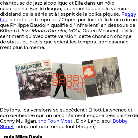
chanteuse de jazz alcoolique et Ella dans un rôle
secondaire. Sur le disque, tournant le dos à la version
dixieland de la série et à l’esprit de la polka piquée,
Peggy
Lee
adopte un tempo de 70bpm, par loin de la limite de ce
que Philippe Baudoin qualifie d’“Infra-lent” en dessous de
60bpm (
Jazz Mode d’emploi, VOl.II
, Outre-Mesure). J’ai le
sentiment qu’avec cette version, cette chanson change
de statut et, quels que soient les tempos, son essence
n’est plus la même.
Dès lors, les versions se succèdent : Elliott Lawrence et
son orchestre sur un arrangement encore très alerte de
Gerry Mulligan,
the Four Most
, Dick Lane, seul
Bobby
Short
adoptant une tempo lent (85bpm).
…puis Miles Davis