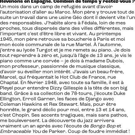
Revenons en Espagne. Combien de temps y restez-vous ?
Un mois dans un camp de refugiés avant d’avoir
l’autorisation d’aller au Maroc. Mon père y trouve tout de
suite un travail dans une usine Géo dont il devient vite l’un
des responsables. J’habite alors à Fédala, loin de mes
proches, tous dispersés dans des villes différentes, mais
l’important c’est d’être libre et vivant. Au printemps
1945, mon père retrouve sa boucherie à Paris et moi
mon école communale de la rue Martel. À l’automne,
j’entre au lycée Turgot et je me remets au piano. Je dois
tout reprendre à zéro et, jusqu’à l’âge de 13 ans, je vis le
piano comme une corvée – je dois à madame Dubois,
mon professeur, passionnée de musique classique,
d’avoir su éveiller mon intérêt. J’avais un beau-frère,
Marcel, qui fréquentait le Hot Club de France, rue
Chaptal. En février 1948, avec toute sa famille, il est à
Pleyel pour entendre Dizzy Gillespie à la tête de son big
band. Grâce à sa collection de 78-tours, j’écoute Duke
Ellington, Erroll Garner, les faces de Django avec
Coleman Hawkins et Rex Stewart. Mais, pour être
honnête, le grand déclic pour moi, entre 13 et 14 ans,
c’est Chopin. Ses accents tragiques, mais sans pathos,
me bouleversent. La découverte du jazz arrivera
vraiment un an après avec l’écoute de
Bongo Bop
et
Embraceable You
de Parker. Coup de foudre immédiat !