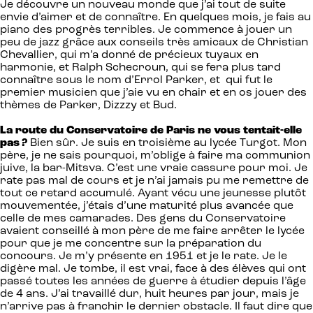
Je découvre un nouveau monde que j’ai tout de suite
envie d’aimer et de connaître. En quelques mois, je fais au
piano des progrès terribles. Je commence à jouer un
peu de jazz grâce aux conseils très amicaux de Christian
Chevallier, qui m’a donné de précieux tuyaux en
harmonie, et Ralph Schecroun, qui se fera plus tard
connaître sous le nom d’Errol Parker, et qui fut le
premier musicien que j’aie vu en chair et en os jouer des
thèmes de Parker, Dizzzy et Bud.
La route du Conservatoire de Paris ne vous tentait-elle
pas ?
Bien sûr. Je suis en troisième au lycée Turgot. Mon
père, je ne sais pourquoi, m’oblige à faire ma communion
juive, la bar-Mitsva. C’est une vraie cassure pour moi. Je
rate pas mal de cours et je n’ai jamais pu me remettre de
tout ce retard accumulé. Ayant vécu une jeunesse plutôt
mouvementée, j’étais d’une maturité plus avancée que
celle de mes camarades. Des gens du Conservatoire
avaient conseillé à mon père de me faire arrêter le lycée
pour que je me concentre sur la préparation du
concours. Je m’y présente en 1951 et je le rate. Je le
digère mal. Je tombe, il est vrai, face à des élèves qui ont
passé toutes les années de guerre à étudier depuis l’âge
de 4 ans. J’ai travaillé dur, huit heures par jour, mais je
n’arrive pas à franchir le dernier obstacle. Il faut dire que