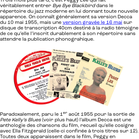
Trois mois plus tard, c’est Peggy Lee qui fait
véritablement entrer
Bye Bye Blackbird
dans le
répertoire du jazz moderne en lui donnant toute nouvelle
apparence. On connaît généralement sa version Decca
du 10 mai 1955, mais une
version gravée le 16 mai
sur
disque de transcription 40cm destiné à la radio témoigne
de ce qu’elle l’inscrit durablement à son répertoire sans
attendre la publication phonograhique.
er
Paradoxalement, paru le 1
août 1955 pour la sortie de
Pete Kelly’s Blues
(voir plus haut) l’album Decca est une
anthologie des chansons du film, recueil qu’elle cosigne
avec Ella Fitzgerald (celle-ci confinée à trois titres sur 12).
Toutes deux apparaissent dans le film, Peggy en