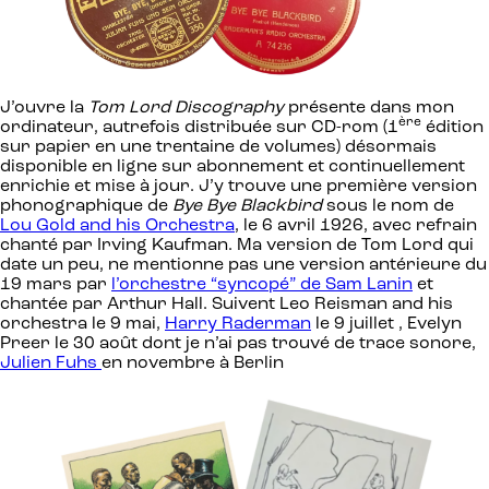
J’ouvre la
Tom Lord Discography
présente dans mon
ère
ordinateur, autrefois distribuée sur CD-rom (1
édition
sur papier en une trentaine de volumes) désormais
disponible en ligne sur abonnement et continuellement
enrichie et mise à jour. J’y trouve une première version
phonographique de
Bye Bye Blackbird
sous le nom de
Lou Gold and his Orchestra
, le 6 avril 1926, avec refrain
chanté par Irving Kaufman. Ma version de Tom Lord qui
date un peu, ne mentionne pas une version antérieure du
19 mars par
l’orchestre “syncopé” de Sam Lanin
et
chantée par Arthur Hall. Suivent Leo Reisman and his
orchestra le 9 mai,
Harry Raderman
le 9 juillet , Evelyn
Preer le 30 août dont je n’ai pas trouvé de trace sonore,
Julien Fuhs
en novembre à Berlin