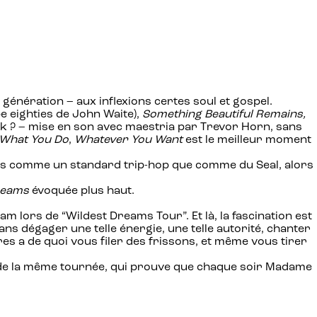
génération – aux inflexions certes soul et gospel.
e eighties de John Waite),
Something Beautiful Remains,
ock ? – mise en son avec maestria par Trevor Horn, sans
What You Do
,
Whatever You Want
est le meilleur moment
ns comme un standard trip-hop que comme du Seal, alors
reams
évoquée plus haut.
am lors de “Wildest Dreams Tour”. Et là, la fascination est
ns dégager une telle énergie, une telle autorité, chanter
res a de quoi vous filer des frissons, et même vous tirer
it de la même tournée, qui prouve que chaque soir Madame