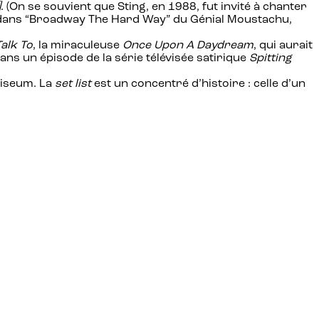
]
. (On se souvient que Sting, en 1988, fut invité à chanter
ure dans “Broadway The Hard Way” du Génial Moustachu,
alk To
, la miraculeuse
Once Upon A Daydream
, qui aurait
dans un épisode de la série télévisée satirique
Spitting
liseum. La
set list
est un concentré d’histoire : celle d’un