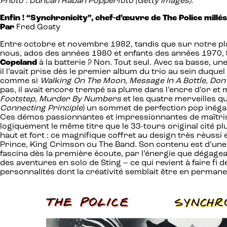
Photo : Duncan Raban Popperfoto (Getty Images).
Enfin ! “Synchronicity”, chef-d’œuvre de The Police millés
Par
Fred Goaty
Entre octobre et novembre 1982, tandis que sur notre pla
nous, ados des années 1980 et enfants des années 1970,
Copeland
à la batterie ? Non. Tout seul. Avec sa basse, u
il l’avait prise dès le premier album du trio au sein duque
comme si
Walking On The Moon
,
Message In A Bottle
,
Don’
pas, il avait encore trempé sa plume dans l’encre d’or et
Footstep
,
Murder By Numbers
et les quatre merveilles qu
Connecting Principle
) un sommet de perfection pop inégal
Ces démos passionnantes et impressionnantes de maîtrise
logiquement le même titre que le 33-tours original cité plus
haut et fort : ce magnifique coffret au design très réuss
Prince, King Crimson ou The Band. Son contenu est d’une t
fascina dès la première écoute, par l’énergie que dégagea
des aventures en solo de Sting – ce qui revient à faire fi 
personnalités dont la créativité semblait être en permanen