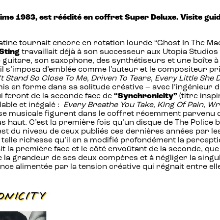
ime 1983, est réédité en coffret Super Deluxe. Visite guid
tine tournait encore en rotation lourde “Ghost In The Ma
Sting
travaillait déjà à son successeur aux Utopia Studio
ne guitare, son saxophone, des synthétiseurs et une boîte 
l il s’imposa d’emblée comme l’auteur et le compositeur pri
t Stand So Close To Me
,
Driven To Tears
,
Every Little She 
 mis en forme dans sa solitude créative – avec l’ingénieur
i feront de la seconde face de
“Synchronicity”
(titre insp
able et inégalé :
Every Breathe You Take
,
King Of Pain
,
Wr
 musicale figurent dans le coffret récemment parvenu dan
 haut. C’est la première fois qu’un disque de The Police bén
i est du niveau de ceux publiés ces dernières années par 
elle richesse qu’il en a modifié profondément la percepti
it la première face et le côté envoûtant de la seconde, q
de la grandeur de ses deux compères et à négliger la singul
ce alimentée par la tension créative qui régnait entre ell