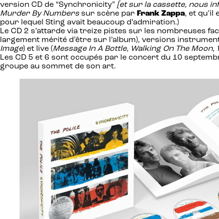
version CD de “Synchronicity”
[et sur la cassette, nous i
Murder By Numbers
sur scène par
Frank Zappa
, et qu’
pour lequel Sting avait beaucoup d’admiration.)
Le CD 2 s’attarde via treize pistes sur les nombreuses fac
largement mérité d’être sur l’album), versions instrumenta
Image
) et live (
Message In A Bottle
,
Walking On The Moon
,
Les CD 5 et 6 sont occupés par le concert du 10 septem
groupe au sommet de son art.