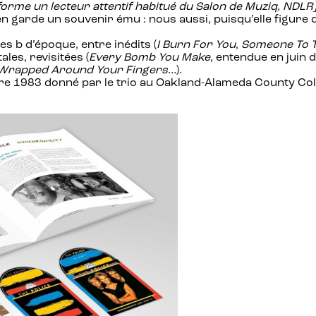
nforme un lecteur attentif habitué du Salon de Muziq, NDLR
il en garde un souvenir ému : nous aussi, puisqu’elle fig
es b d’époque, entre inédits (
I Burn For You
,
Someone To T
les, revisitées (
Every Bomb You Make
, entendue en juin 
Wrapped Around Your Fingers
…).
bre 1983 donné par le trio au Oakland-Alameda County Co