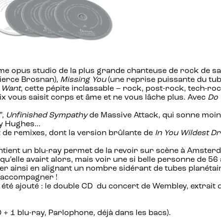
ème opus studio de la plus grande chanteuse de rock de sa 
ierce Brosnan),
Missing You
(une reprise puissante du tub
 Want
, cette pépite inclassable – rock, post-rock, tech-r
x vous saisit corps et âme et ne vous lâche plus. Avec
Do 
”,
Unfinished Sympathy
de Massive Attack, qui sonne moi
rry Hughes…
 de remixes, dont la version brûlante de
In You Wildest D
contient un blu-ray permet de la revoir sur scène à Amsterd
elle avairt alors, mais voir une si belle personne de 56 a
ser ainsi en alignant un nombre sidérant de tubes planétai
l’accompagner !
a été ajouté : le double CD du concert de Wembley, extra
+ 1 blu-ray, Parlophone, déjà dans les bacs).