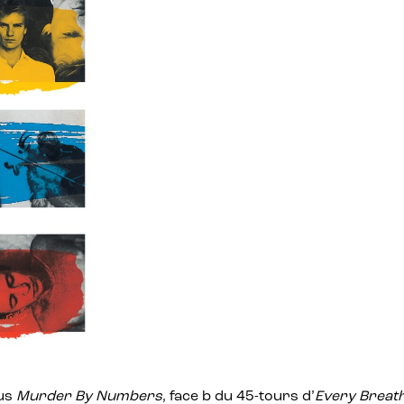
lus
Murder By Numbers
, face b du 45-tours d’
Every Breat