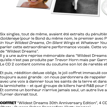
Six singles, tout de même, avaient été extraits du pénulti
Goldeneye
(pour le Bond du même nom, le premier avec P
In Your Wildest Dreams
,
On Silent Wings
et
Whatever You
parler cette extraordinaire performance vocale. Cette voi
de “Wildest Dreams”.
Il y a une autre reprise mémorable dans “Wildest Dreams
qu’elle n’est pas produite par Trevor Horn mais par Ga
Le CD 2 contient comme du coutume son lot de raretés et
Et puis, réédition deluxe oblige, le joli coffret immaculé 
toujours aussi grande : on nous pardonnera de rappeler qu’
avec une voix à damner tous les saints de la terre et dan
la larmichette – et quel groupe de killers hard-R&B pour 
Et comme un bonheur n’arrive jamais seul, un autre live 
Turner donnait tout.
COFFRET
“Wildest Dreams 30th Anniversary Edition”, 4 CD 