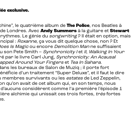
ée exclusive.
chine”, le quatrième album de
The Police
, nos Beatles à
s de Londres. Avec
Andy Summers
à la guitare et
Stewart
à rythmes. Le génie du
songwriting
? Il était en option, mais
ncipal :
Roxanne
, ça vous dit quelque chose, non ? Et
Does Is Magic
ou encore
Demolition Man
ne suffisaient
 du son Pete Smith –
Synchronicity I
et
II
,
Walking In Your
iré par le livre Carl Jung,
Synchronicity: An Acausal
apped Around Your Fingers
et
Tea In Sahara
.
s les bureaux de Salon de Muziq ; il porte fort
éficie d’un traitement “Super Deluxe”, et il faut le dire
les membres survivants ou les
estates
de Led Zeppelin,
on qu’on avait de cet album qui, en son temps, nous
ue d’aucuns considèrent comme l‘a première l’épisode 1
ière alchimie qui unissait ces trois fortes,
très
fortes
es.