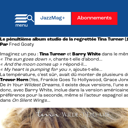
Panneau de gestion des cookies
JazzMag+
Abonnements
Le pénultième album studio de la regrettée Tina Turner (1
Par
Fred Goaty
Imaginez un peu :
Tina Turner
et
Barry White
dans le mê
« The sun goes down »
, chante-t-elle d’abord…
« And the moon comes up »
répond-il…
« My heart is pumping for you »
, ajoute-t-elle…
La température, c’est sûr, avait dû monter de plusieurs 
Trevor Horn
(Yes, Frankie Goes To Hollywood, Grace Jones,
De
In Your Wildest Dreams
, il existe deux versions, l’une
donc, avec Barry White, inclue dans la version américai
préférence pour la seconde, même si l’acteur espagnol a
dans
On Silent Wings
…