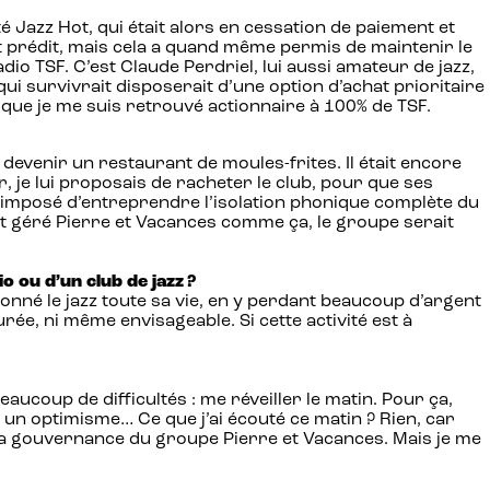
eté Jazz Hot, qui était alors en cessation de paiement et
it prédit, mais cela a quand même permis de maintenir le
dio TSF. C’est Claude Perdriel, lui aussi amateur de jazz,
ui survivrait disposerait d’une option d’achat prioritaire
 que je me suis retrouvé actionnaire à 100% de TSF.
devenir un restaurant de moules-frites. Il était encore
er, je lui proposais de racheter le club, pour que ses
nt imposé d’entreprendre l’isolation phonique complète du
vait géré Pierre et Vacances comme ça, le groupe serait
o ou d’un club de jazz ?
ntionné le jazz toute sa vie, en y perdant beaucoup d’argent
urée, ni même envisageable. Si cette activité est à
aucoup de difficultés : me réveiller le matin. Pour ça,
, un optimisme… Ce que j’ai écouté ce matin ? Rien, car
 la gouvernance du groupe Pierre et Vacances. Mais je me