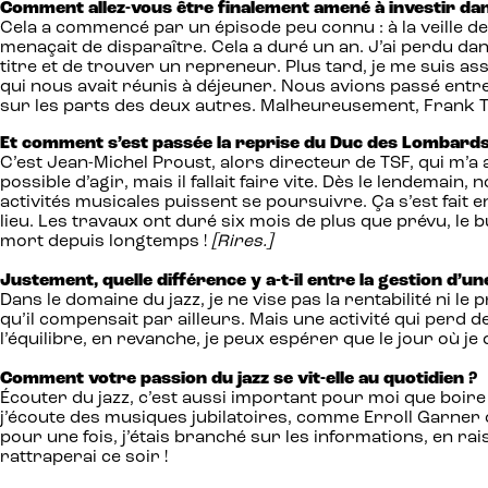
Comment allez-vous être finalement amené à investir dans
Cela a commencé par un épisode peu connu : à la veille 
menaçait de disparaître. Cela a duré un an. J’ai perdu da
titre et de trouver un repreneur. Plus tard, je me suis as
qui nous avait réunis à déjeuner. Nous avions passé entre 
sur les parts des deux autres. Malheureusement, Frank Tén
Et comment s’est passée la reprise du Duc des Lombards
C’est Jean-Michel Proust, alors directeur de TSF, qui m’a 
possible d’agir, mais il fallait faire vite. Dès le lendemain
activités musicales puissent se poursuivre. Ça s’est fait
lieu. Les travaux ont duré six mois de plus que prévu, le 
mort depuis longtemps !
[Rires.]
Justement, quelle différence y a-t-il entre la gestion d’u
Dans le domaine du jazz, je ne vise pas la rentabilité ni le
qu’il compensait par ailleurs. Mais une activité qui perd de
l’équilibre, en revanche, je peux espérer que le jour où je 
Comment votre passion du jazz se vit-elle au quotidien ?
Écouter du jazz, c’est aussi important pour moi que boire 
j’écoute des musiques jubilatoires, comme Erroll Garner ou
pour une fois, j’étais branché sur les informations, en r
rattraperai ce soir !