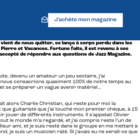
J'achète mon magazine
vient de nous quitter, se lança à corps perdu dans les
Pierre et Vacances. Fortune faite, il est revenu à ses
t accepté de répondre aux questions de Jazz Magazine.
ite, devenu un amateur un peu sectaire, j’ai
s, nous consacrions quasiment 100% de notre temps au
le et se préparer un vague avenir matériel…
t alors Charlie Christian, qui reste pour moi la
t que guitariste que j’ai touché mon premier chèque, à 15
 jouer de différents instruments. Il s’appelait Olivier
n, tout le monde m’a regardé, et j’ai compris reste l’un de
leur ami, et je suis resté dans le groupe en me mettant à
 je suis un musicien raté. Si j’avais eu ne serait-ce que