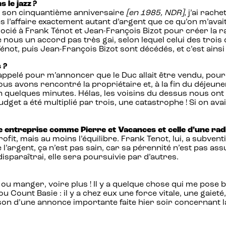
 le jazz ?
de son cinquantième anniversaire
[en 1985, NDR]
, j’ai rach
ns l’affaire exactement autant d’argent que ce qu’on m’ava
socié à Frank Ténot et Jean-François Bizot pour créer la ra
nous un accord pas très gai, selon lequel celui des trois q
ot, puis Jean-François Bizot sont décédés, et c’est ainsi
 ?
appelé pour m’annoncer que le Duc allait être vendu, pour 
, nous avons rencontré la propriétaire et, à la fin du déjeun
 en quelques minutes. Hélas, les voisins du dessus nous o
budget a été multiplié par trois, une catastrophe ! Si on a
ne entreprise comme Pierre et Vacances et celle d’une radi
 profit, mais au moins l’équilibre. Frank Tenot, lui, a subve
 l’argent, ça n’est pas sain, car sa pérennité n’est pas ass
disparaîtrai, elle sera poursuivie par d’autres.
ou manger, voire plus ! Il y a quelque chose qui me pose be
 Count Basie : il y a chez eux une force vitale, une gaieté
aison d’une annonce importante faite hier soir concernant