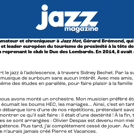
 amateur et chroniqueur à
Jazz Hot
, Gérard Brémond, qui 
z et leader européen du tourisme de proximité à la tête de 
 reprenant le club le Duc des Lombards. En 2014, il avai
e jazz à l’adolescence, à travers Sidney Bechet. Par la su
 la musique de surboum sans aucun intérêt. Avec mes ami
même des études en parallèle, pour faire plaisir à la famil
 nous avons monté un orchestre. Mon musicien préféré étai
 écumait les boums HEC, les mariages… Ainsi, c’est en tan
n débarque lors d’une de nos répétitions, prétendant savoir
ntrer ce qu’il sait faire : il était d’une dextérité ! À la fi
es se sont arrangées : Olivier Despax est devenu mon meil
nce. Plus tard, j’ai complètement cessé de jouer. Au fond,
e n’aurais jamais créé Pierre et Vacances.