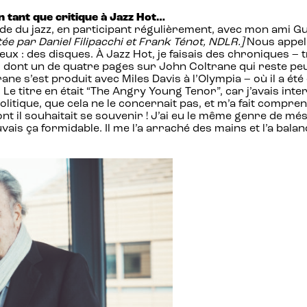
n tant que critique à Jazz Hot…
nde du jazz, en participant régulièrement, avec mon ami Gu
e par Daniel Filipacchi et Frank Ténot, NDLR.]
Nous appeli
ux : des disques. À Jazz Hot, je faisais des chroniques – tr
, dont un de quatre pages sur John Coltrane qui reste peut
e s’est produit avec Miles Davis à l’Olympia – où il a été c
. Le titre en était “The Angry Young Tenor”, car j’avais in
litique, que cela ne le concernait pas, et m’a fait comprendre
nt il souhaitait se souvenir ! J’ai eu le même genre de més
vais ça formidable. Il me l’a arraché des mains et l’a bala