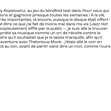
y Kopelowicz, au jeu du blindfold test dans
Pour ceux qui
ons et gagnions presque toutes les semaines ! À la clé,
ès importantes, là encore, puisque le disque était offert !
-être ce que j’ai fait de moins mal dans ma vie
[Jazz Hot
opieusement sifflé par le public –, je suis allé le trouver
terprété sa musique comme un cri de révolte contre le
 qu’il souhaitait que je le laisse tranquille, afin qu’il
aventure avec Thelonious Monk : j’étais allé le voir en
ncé au loin, avant de partir sans dire un mot, comme l’ours