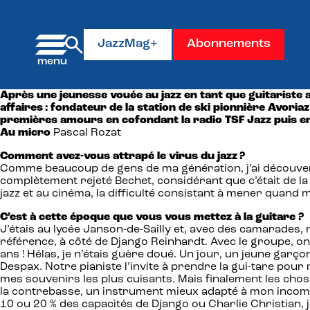
Panneau de gestion des cookies
JazzMag+
Abonnements
Après une jeunesse vouée au jazz en tant que guitariste
affaires : fondateur de la station de ski pionnière Avoria
premières amours en cofondant la radio TSF Jazz puis en
Au micro
Pascal Rozat
Comment avez-vous attrapé le virus du jazz ?
Comme beaucoup de gens de ma génération, j’ai découvert l
complètement rejeté Bechet, considérant que c’était de
jazz et au cinéma, la difficulté consistant à mener quand 
C’est à cette époque que vous vous mettez à la guitare ?
J’étais au lycée Janson-de-Sailly et, avec des camarades,
référence, à côté de Django Reinhardt. Avec le groupe, on
ans ! Hélas, je n’étais guère doué. Un jour, un jeune garço
Despax. Notre pianiste l’invite à prendre la gui-tare pour mo
mes souvenirs les plus cuisants. Mais finalement les chos
la contrebasse, un instrument mieux adapté à mon incompéte
10 ou 20 % des capacités de Django ou Charlie Christian, j