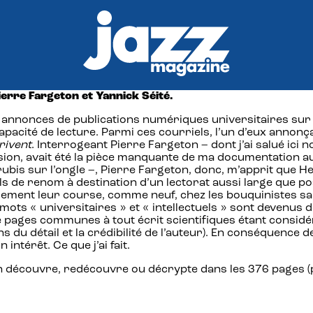
 Pierre Fargeton et Yannick Séité.
nnonces de publications numériques universitaires sur le 
acité de lecture. Parmi ces courriels, l’un d’eux annonçai
rivent
. Interrogeant Pierre Fargeton – dont j’ai salué ici
ccasion, avait été la pièce manquante de ma documentation
is sur l’ongle –, Pierre Fargeton, donc, m’apprit que Her
uels de renom à destination d’un lectorat aussi large que 
alement leur course, comme neuf, chez les bouquinistes s
s mots « universitaires » et « intellectuels » sont devenu
de pages communes à tout écrit scientifiques étant consid
sens du détail et la crédibilité de l’auteur). En conséquenc
ntérêt. Ce que j’ai fait.
’on découvre, redécouvre ou décrypte dans les 376 pages (p