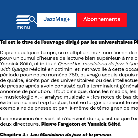
Panneau de gestion des cookies
JazzMag+
Abonnements
Tel est le titre de l’ouvrage dirigé par les universitaires
Depuis quelques temps, se multiplient sur mon écran des a
pour un cumul d’heures de lecture bien supérieur à ma cap
Yannick Séité, et intitulé
Quand les musiciens de jazz (s’)éc
with Django
réédité en catimini et, retravaillé à cette o
période pour notre numéro 759, ouvrage acquis depuis rub
de qualité, écrits par des universitaires ou des intellect
de presse après avoir constaté qu’ils terminaient génér
annonce de parution. Il faut dire que, dans les médias, le
« musicologie », « analyse musicale » ; les notes de bas 
évite les incises trop longue, tout en lui garantissant le 
exemplaire de presse et par là-même de témoigner de mon i
Les musiciens écrivent et s’écrivent donc, c’est ce que l
deux directeurs,
Pierre Fargeton et Yannick Séité
.
Chapitre 1 :
Les Musiciens de jazz et la presse
.