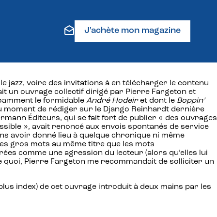
J'achète mon magazine
jazz, voire des invitations à en télécharger le contenu
t un ouvrage collectif dirigé par Pierre Fargeton et
 noamment le formidable
André Hodeir
et dont le
Boppin’
 au moment de rédiger sur le Django Reinhardt dernière
mann Éditeurs, qui se fait fort de publier « des ouvrages
possible », avait renoncé aux envois spontanés de service
ans avoir donné lieu à quelque chronique ni même
s des gros mots au même titre que les mots
érées comme une agression du lecteur (alors qu’elles lui
e de quoi, Pierre Fargeton me recommandait de solliciter un
lus index) de cet ouvrage introduit à deux mains par les