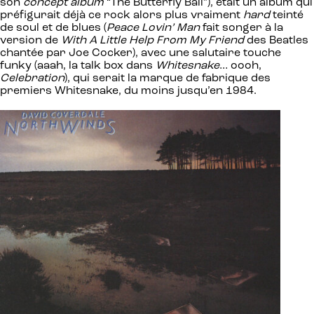
son
concept album
“The Butterfly Ball”), était un album qui
préfigurait déjà ce rock alors plus vraiment
hard
teinté
de soul et de blues (
Peace Lovin’ Man
fait songer à la
version de
With A Little Help From My Friend
des Beatles
chantée par Joe Cocker), avec une salutaire touche
funky (aaah, la talk box dans
Whitesnake
… oooh,
Celebration
), qui serait la marque de fabrique des
premiers Whitesnake, du moins jusqu’en 1984.