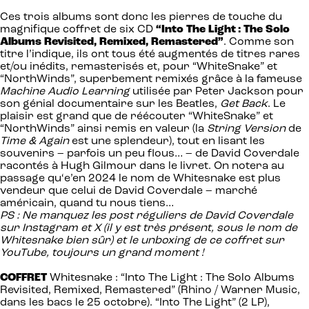
Ces trois albums sont donc les pierres de touche du
magnifique coffret de six CD
“Into The Light : The Solo
Albums Revisited, Remixed, Remastered”
. Comme son
titre l’indique, ils ont tous été augmentés de titres rares
et/ou inédits, remasterisés et, pour “WhiteSnake” et
“NorthWinds”, superbement remixés grâce à la fameuse
Machine Audio Learning
utilisée par Peter Jackson pour
son génial documentaire sur les Beatles,
Get Back
. Le
plaisir est grand que de réécouter “WhiteSnake” et
“NorthWinds” ainsi remis en valeur (la
String Version
de
Time & Again
est une splendeur), tout en lisant les
souvenirs – parfois un peu flous… – de David Coverdale
racontés à Hugh Gilmour dans le livret. On notera au
passage qu‘e’en 2024 le nom de Whitesnake est plus
vendeur que celui de David Coverdale – marché
américain, quand tu nous tiens…
PS : Ne manquez les post réguliers de David Coverdale
sur Instagram et X (il y est très présent, sous le nom de
Whitesnake bien sûr) et le unboxing de ce coffret sur
YouTube, toujours un grand moment !
COFFRET
Whitesnake : “Into The Light : The Solo Albums
Revisited, Remixed, Remastered” (Rhino / Warner Music,
dans les bacs le 25 octobre). “Into The Light” (2 LP),