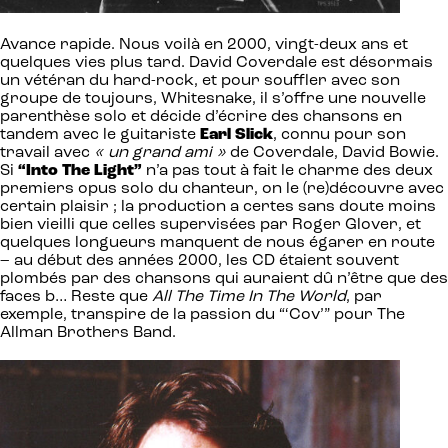
Avance rapide. Nous voilà en 2000, vingt-deux ans et
quelques vies plus tard. David Coverdale est désormais
un vétéran du hard-rock, et pour souffler avec son
groupe de toujours, Whitesnake, il s’offre une nouvelle
parenthèse solo et décide d’écrire des chansons en
tandem avec le guitariste
Earl Slick
, connu pour son
travail avec
« un grand ami »
de Coverdale, David Bowie.
Si
“Into The Light”
n’a pas tout à fait le charme des deux
premiers opus solo du chanteur, on le (re)découvre avec
certain plaisir ; la production a certes sans doute moins
bien vieilli que celles supervisées par Roger Glover, et
quelques longueurs manquent de nous égarer en route
– au début des années 2000, les CD étaient souvent
plombés par des chansons qui auraient dû n’être que des
faces b… Reste que
All The Time In The World
, par
exemple, transpire de la passion du “‘Cov’” pour The
Allman Brothers Band.