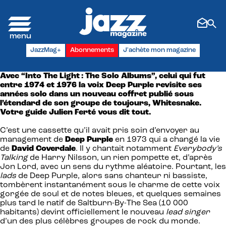
Panneau de gestion des cookies
JazzMag+
Abonnements
J'achète mon magazine
Avec “Into The Light : The Solo Albums”, celui qui fut
entre 1974 et 1976 la voix Deep Purple revisite ses
années solo dans un nouveau coffret publié sous
l’étendard de son groupe de toujours, Whitesnake.
Votre guide Julien Ferté vous dit tout.
C’est une cassette qu’il avait pris soin d’envoyer au
management de
Deep Purple
en 1973 qui a changé la vie
de
David Coverdale
. Il y chantait notamment
Everybody’s
Talking
de Harry Nilsson, un rien pompette et, d’après
Jon Lord, avec un sens du rythme aléatoire. Pourtant, les
lads
de Deep Purple, alors sans chanteur ni bassiste,
tombèrent instantanément sous le charme de cette voix
gorgée de soul et de notes bleues, et quelques semaines
plus tard le natif de Saltburn-By-The Sea (10 000
habitants) devint officiellement le nouveau
lead singer
d’un des plus célèbres groupes de rock du monde.