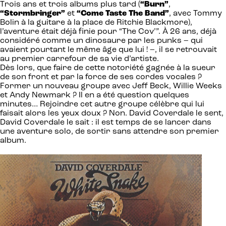
Trois ans et trois albums plus tard (
“Burn”
,
“Stormbringer”
et
“Come Taste The Band”
, avec Tommy
Bolin à la guitare à la place de Ritchie Blackmore),
l’aventure était déjà finie pour “The Cov’”. À 26 ans, déjà
considéré comme un dinosaure par les punks – qui
avaient pourtant le même âge que lui ! –, il se retrouvait
au premier carrefour de sa vie d’artiste.
Dès lors, que faire de cette notoriété gagnée à la sueur
de son front et par la force de ses cordes vocales ?
Former un nouveau groupe avec Jeff Beck, Willie Weeks
et Andy Newmark ? Il en a été question quelques
minutes… Rejoindre cet autre groupe célèbre qui lui
faisait alors les yeux doux ? Non. David Coverdale le sent,
David Coverdale le sait : il est temps de se lancer dans
une aventure solo, de sortir sans attendre son premier
album.