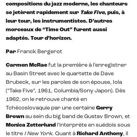
compositions du jazz moderne, les chanteurs
se jetèrent rapidement sur
Take Five
, puis, à
leur tour, les instrumentistes. D’autres
morceaux de “Time Out” furent aussi
adaptés. Tour d’horizon.
Par
Franck Bergerot
Carmen McRae
fut la première à l’enregistrer
au Basin Street avec le quartette de Dave
Brubeck, sur les paroles de son épouse, Iola
(“Take Five”, 1961, Columbia/Sony Japon). Dès
1962, on le retrouve chanté en
Tchécoslovaquie par une certaine
Gerry
Brown
au sein du big band de Gustav Brown, et
Monica Zetterlund
l’interprète en suédois sous
le titre
I New York
. Quant à
Richard Anthony
, il