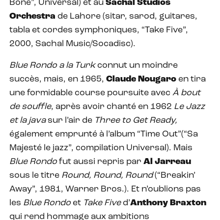
Bone”, Universal) et au
Sachal Studios
Orchestra
de Lahore (sitar, sarod, guitares,
tabla et cordes symphoniques, “Take Five”,
2000, Sachal Music/Socadisc).
Blue Rondo a la Turk
connut un moindre
succès, mais, en 1965,
Claude Nougaro
en tira
une formidable course poursuite avec
À bout
de souffle
, après avoir chanté en 1962
Le Jazz
et la java
sur l’air de
Three to Get Ready,
également emprunté à l’album “Time Out”(“Sa
Majesté le jazz”, compilation Universal). Mais
Blue Rondo
fut aussi repris par
Al Jarreau
sous le titre
Round, Round, Round
(“Breakin’
Away”, 1981, Warner Bros.). Et n’oublions pas
les
Blue Rondo
et
Take Five
d’
Anthony Braxton
qui rend hommage aux ambitions