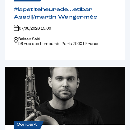
#lapetiteheurede…etibar
Asadli/martin Wangermée
07/08/2026 19:00
Baiser Salé
58 rue des Lombards Paris 75001 France
Concert