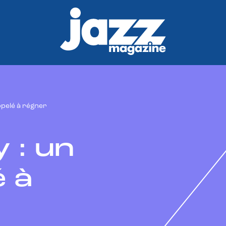
ppelé à régner
 : un
 à