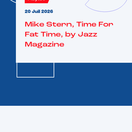
20 Juil 2026
Mike Stern, Time For
Fat Time, by Jazz
Magazine