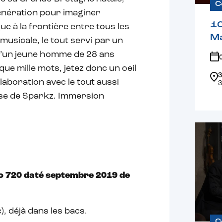
C
génération pour imaginer
1
ue à la frontière entre tous les
Ma
 musicale, le tout servi par un
t d’un jeune homme de 28 ans
e mille mots, jetez donc un oeil
3
laboration avec le tout aussi
3
rose de Sparkz. Immersion
o 720 daté septembre 2019 de
), déjà dans les bacs.
C