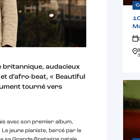
C
1
Ma
3
3
e britannique, audacieux
et d’afro-beat, « Beautiful
olument tourné vers
ais avec son premier album,
Le jeune pianiste, bercé par le
 de sa Grande-Bretagne natale,