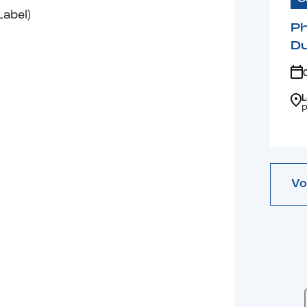
Label)
Ph
D
L
P
Vo