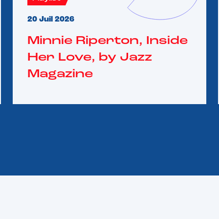
20 Juil 2026
Minnie Riperton, Inside
Her Love, by Jazz
Magazine