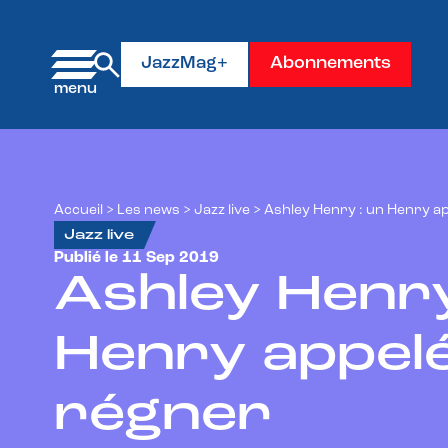
Panneau de gestion des cookies
JazzMag+
Abonnements
Accueil
>
Les news
>
Jazz live
>
Ashley Henry : un Henry a
Jazz live
Publié le 11 Sep 2019
Ashley Henry
Henry appelé
régner