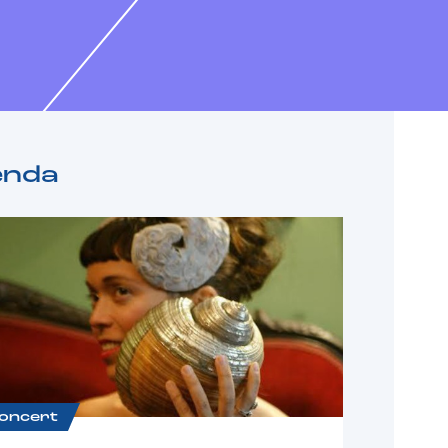
enda
oncert