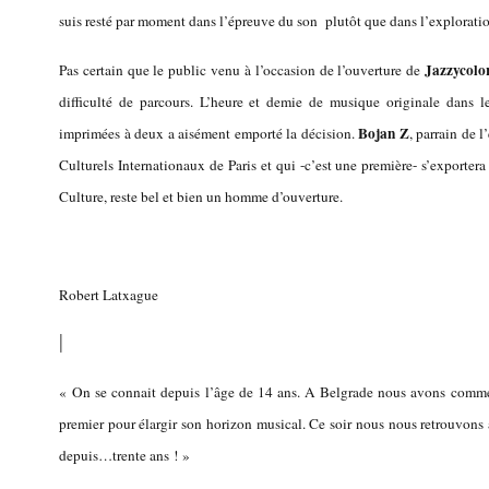
suis resté par moment dans l’épreuve du son plutôt que dans l’explorati
Jazzycolo
Pas certain que le public venu à l’occasion de l’ouverture de
difficulté de parcours. L’heure et demie de musique originale dans 
Bojan Z
imprimées à deux a aisément emporté la décision.
, parrain de l
Culturels Internationaux de Paris et qui -c’est une première- s’exporter
Culture, reste bel et bien un homme d’ouverture.
Robert Latxague
|
« On se connait depuis l’âge de 14 ans. A Belgrade nous avons comm
premier pour élargir son horizon musical. Ce soir nous nous retrouvons 
depuis…trente ans ! »