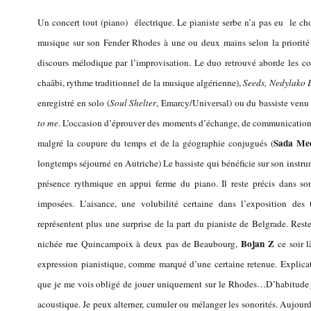
Un concert tout (piano) électrique. Le pianiste serbe n’a pas eu le choi
musique sur son Fender Rhodes à une ou deux mains selon la priorit
discours mélodique par l’improvisation. Le duo retrouvé aborde les c
chaâbi, rythme traditionnel de la musique algérienne),
Seeds, Nedylako 
enregistré en solo (
Soul Shelter
, Emarcy/Universal) ou du bassiste venu 
to me
. L’occasion d’éprouver des moments d’échange, de communication 
Sada Me
malgré la coupure du temps et de la géographie conjugués (
longtemps séjourné en Autriche) Le bassiste qui bénéficie sur son instrum
présence rythmique en appui ferme du piano. Il reste précis dans son
imposées. L’aisance, une volubilité certaine dans l’exposition d
représentent plus une surprise de la part du pianiste de Belgrade. Reste
Bojan Z
nichée rue Quincampoix à deux pas de Beaubourg,
ce soir l
expression pianistique, comme marqué d’une certaine retenue. Explicati
que je me vois obligé de jouer uniquement sur le Rhodes…D’habitude j
acoustique. Je peux alterner, cumuler ou mélanger les sonorités. Aujourd