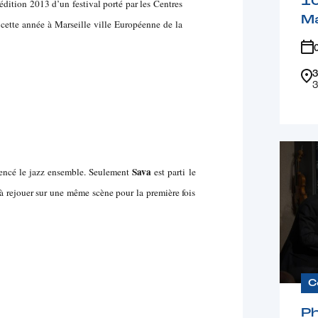
1
’édition 2013 d’un festival porté par les Centres
Ma
a cette année à Marseille ville Européenne de la
3
3
Sava
encé le jazz ensemble. Seulement
est parti le
à rejouer sur une même scène pour la première fois
C
Ph