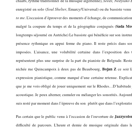
chaâbi, rythme traditionnel de la musique algérienne),
Seeds, Nedylako 
enregistré en solo (
Soul Shelter
, Emarcy/Universal) ou du bassiste venu 
to me
. L’occasion d’éprouver des moments d’échange, de communication 
Sada Me
malgré la coupure du temps et de la géographie conjugués (
longtemps séjourné en Autriche) Le bassiste qui bénéficie sur son instrum
présence rythmique en appui ferme du piano. Il reste précis dans son
imposées. L’aisance, une volubilité certaine dans l’exposition d
représentent plus une surprise de la part du pianiste de Belgrade. Reste
Bojan Z
nichée rue Quincampoix à deux pas de Beaubourg,
ce soir l
expression pianistique, comme marqué d’une certaine retenue. Explicati
que je me vois obligé de jouer uniquement sur le Rhodes…D’habitude j
acoustique. Je peux alterner, cumuler ou mélanger les sonorités. Aujourd
suis resté par moment dans l’épreuve du son plutôt que dans l’explorati
Jazzycolo
Pas certain que le public venu à l’occasion de l’ouverture de
difficulté de parcours. L’heure et demie de musique originale dans 