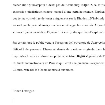
Bojan Z
nichée rue Quincampoix à deux pas de Beaubourg,
ce soir l
expression pianistique, comme marqué d’une certaine retenue. Explicati
que je me vois obligé de jouer uniquement sur le Rhodes…D’habitude j
acoustique. Je peux alterner, cumuler ou mélanger les sonorités. Aujourd
suis resté par moment dans l’épreuve du son plutôt que dans l’explorati
Jazzycolo
Pas certain que le public venu à l’occasion de l’ouverture de
difficulté de parcours. L’heure et demie de musique originale dans 
Bojan Z
imprimées à deux a aisément emporté la décision.
, parrain de l
Culturels Internationaux de Paris et qui -c’est une première- s’exporter
Culture, reste bel et bien un homme d’ouverture.
Robert Latxague
|