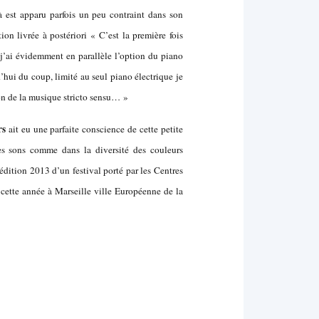
à est apparu parfois un peu contraint dans son
on livrée à postériori « C’est la première fois
’ai évidemment en parallèle l’option du piano
’hui du coup, limité au seul piano électrique je
on de la musique stricto sensu… »
rs
ait eu une parfaite conscience de cette petite
les sons comme dans la diversité des couleurs
’édition 2013 d’un festival porté par les Centres
a cette année à Marseille ville Européenne de la