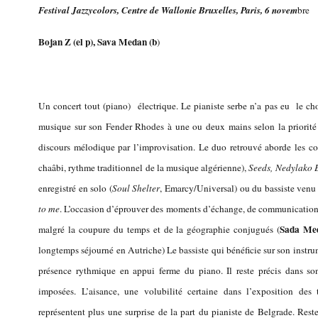
Festival Jazzycolors, Centre de Wallonie Bruxelles, Paris, 6 novem
bre
Bojan Z (el p), Sava Medan (b
)
Un concert tout (piano) électrique. Le pianiste serbe n’a pas eu le choi
musique sur son Fender Rhodes à une ou deux mains selon la priorit
discours mélodique par l’improvisation. Le duo retrouvé aborde les c
chaâbi, rythme traditionnel de la musique algérienne),
Seeds, Nedylako 
enregistré en solo (
Soul Shelter
, Emarcy/Universal) ou du bassiste venu 
to me
. L’occasion d’éprouver des moments d’échange, de communication 
Sada Me
malgré la coupure du temps et de la géographie conjugués (
longtemps séjourné en Autriche) Le bassiste qui bénéficie sur son instrum
présence rythmique en appui ferme du piano. Il reste précis dans son
imposées. L’aisance, une volubilité certaine dans l’exposition d
représentent plus une surprise de la part du pianiste de Belgrade. Reste