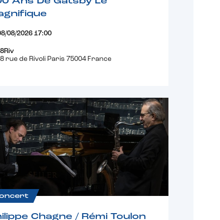
00 Ans De Gatsby Le
gnifique
08/08/2026 17:00
8Riv
8 rue de Rivoli Paris 75004 France
oncert
ilippe Chagne / Rémi Toulon