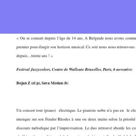
« On se connait depuis l’âge de 14 ans. A Belgrade nous avons comm
premier pour élargir son horizon musical. Ce soir nous nous retrouvons 
depuis…trente ans ! »
Festival Jazzycolors, Centre de Wallonie Bruxelles, Paris, 6 novem
bre
Bojan Z (el p), Sava Medan (b
)
Un concert tout (piano) électrique. Le pianiste serbe n’a pas eu le choi
musique sur son Fender Rhodes à une ou deux mains selon la priorit
discours mélodique par l’improvisation. Le duo retrouvé aborde les c