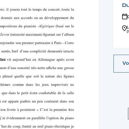
D
x: il jouera tout le temps du concert, toute la
é donnée aux accords ou au développement du
ompositions du pianiste
-Algérique
(basé sur le
L
P
Eleven
(intensité maximum) figurant sur l’album
rejoindre son premier partenaire à Paris
–Come
serrée, bref d’une complicité demeurée intacte
dan
vit aujourd’hui en Allemagne après avoir
Vo
ent d’une sonorité très nette affiche une grosse
 phrasé quelle que soit la nature des figures
es thèmes comme dans les jeux improvisés ne
 que dans le petit écrin confortable de la salle
à est apparu parfois un peu contraint dans son
on livrée à postériori « C’est la première fois
’ai évidemment en parallèle l’option du piano
’hui du coup, limité au seul piano électrique je