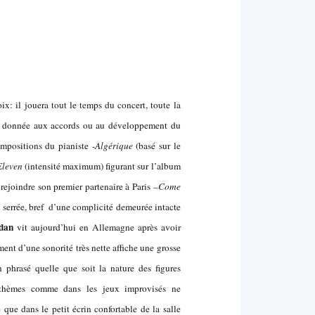
x: il jouera tout le temps du concert, toute la
é donnée aux accords ou au développement du
ompositions du pianiste
-Algérique
(basé sur le
Eleven
(intensité maximum) figurant sur l’album
rejoindre son premier partenaire à Paris
–Come
serrée, bref d’une complicité demeurée intacte
dan
vit aujourd’hui en Allemagne après avoir
ent d’une sonorité très nette affiche une grosse
 phrasé quelle que soit la nature des figures
es thèmes comme dans les jeux improvisés ne
 que dans le petit écrin confortable de la salle