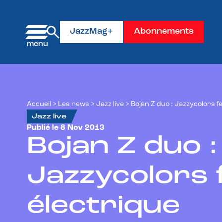
Panneau de gestion des cookies
JazzMag+
Abonnements
Accueil
>
Les news
>
Jazz live
>
Bojan Z duo : Jazzycolors fe
Jazz live
Publié le 8 Nov 2013
Bojan Z duo :
Jazzycolors f
électrique