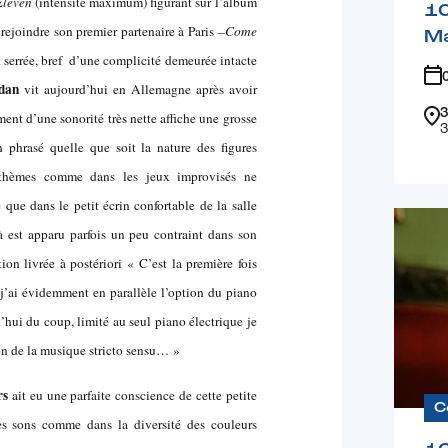
Eleven
(intensité maximum) figurant sur l’album
1
rejoindre son premier partenaire à Paris
–Come
Ma
serrée, bref d’une complicité demeurée intacte
dan
vit aujourd’hui en Allemagne après avoir
3
ent d’une sonorité très nette affiche une grosse
3
 phrasé quelle que soit la nature des figures
es thèmes comme dans les jeux improvisés ne
 que dans le petit écrin confortable de la salle
à est apparu parfois un peu contraint dans son
on livrée à postériori « C’est la première fois
’ai évidemment en parallèle l’option du piano
’hui du coup, limité au seul piano électrique je
on de la musique stricto sensu… »
rs
ait eu une parfaite conscience de cette petite
C
les sons comme dans la diversité des couleurs