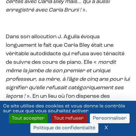
certes avec Carla Bley mais… qui a aussi
enregistré avec Carla Bruni !
»
.
Dans son allocution J. Aguila évoqua
longuement le fait que Carla Bley était une
véritable autodidacte qui refusa avec ténacité
de suivre des cours de piano. Elle «
mordit
même la jambe de son premier et unique
professeur, sa mère, à l’âge de cinq ans pour lui
signifier qu’elle refusait catégoriquement ses
leçons !
». En un lieu où l’on dispense des
savoirs jusqu’à bac plus 8 (et au delà), il était
Ce site utilise des cookies et vous donne le contrôle
sur ceux que vous souhaitez activer
donc particulièrement savoureux et paradoxal
Tout accepter
Tout refuser
Personnaliser
d’honorer une artiste qui ne suivit jamais un
X
Masquer l
Politique de confidentialité
cursus académique ou universitaire. Dans son