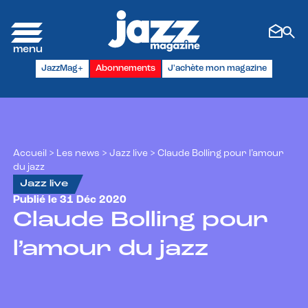
Panneau de gestion des cookies
JazzMag+
Abonnements
J'achète mon magazine
Accueil
>
Les news
>
Jazz live
>
Claude Bolling pour l’amour
du jazz
Jazz live
Publié le 31 Déc 2020
Claude Bolling pour
l’amour du jazz