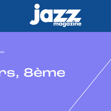
née
ers, 8ème