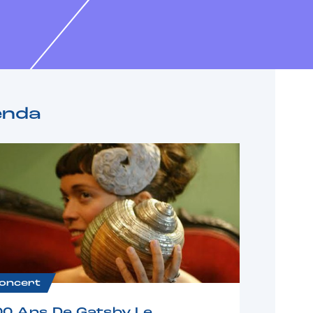
enda
oncert
00 Ans De Gatsby Le