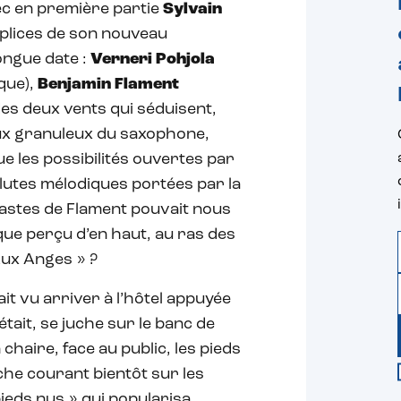
vec en première partie
Sylvain
mplices de son nouveau
ngue date :
Verneri Pohjola
que),
Benjamin Flament
des deux vents qui séduisent,
eux granuleux du saxophone,
ue les possibilités ouvertes par
volutes mélodiques portées par la
lastes de Flament pouvait nous
que perçu d’en haut, au ras des
 Aux Anges » ?
ait vu arriver à l’hôtel appuyée
tait, se juche sur le banc de
aire, face au public, les pieds
uche courant bientôt sur les
ieds nus » qui popularisa