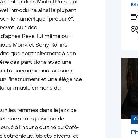
l
étant dédié à Michel Portal et
Ma
el introduira ainsi la plupart
t sur le numérique “préparé”,
Drevet, sur des
3
3
d’après Revel lui-même ou –
nious Monk et Sony Rollins.
endre que contrairement à son
dère ces partitions avec une
lacets harmoniques, un sens
sur l’instrument et une élégance
lui un musicien hors du
ur les femmes dans le jazz de
het par son exposition de
C
ouvé à l’heure du thé au Café-
Ph
électronique, objets divers) et