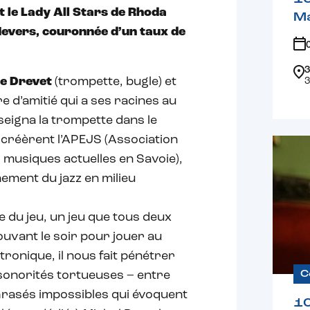
 le Lady All Stars de Rhoda
Ma
Nevers, couronnée d’un taux de
3
e Drevet
(trompette, bugle) et
3
e d’amitié qui a ses racines au
eigna la trompette dans le
s créèrent l’APEJS (Association
 musiques actuelles en Savoie),
ement du jazz en milieu
 du jeu, un jeu que tous deux
uvant le soir pour jouer au
ctronique, il nous fait pénétrer
C
 sonorités tortueuses – entre
phrasés impossibles qui évoquent
1