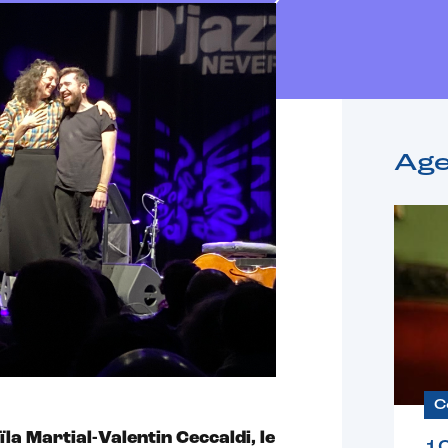
Ag
C
la Martial-Valentin Ceccaldi, le
1