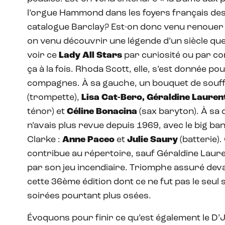
l’orgue Hammond dans les foyers français des
catalogue Barclay? Est-on donc venu renouer 
on venu découvrir une légende d’un siècle que 
voir ce
Lady All Stars
par curiosité ou par co
ça à la fois. Rhoda Scott, elle, s’est donnée 
compagnes. À sa gauche, un bouquet de souff
(trompette),
Lisa Cat-Bero, Géraldine Lauren
ténor) et
Céline Bonacina
(sax baryton). À sa 
n’avais plus revue depuis 1969, avec le big ba
Clarke :
Anne Paceo
et
Julie Saury
(batterie)
contribue au répertoire, sauf Géraldine Laurent
par son jeu incendiaire. Triomphe assuré deva
cette 36ème édition dont ce ne fut pas le seul
soirées pourtant plus osées.
Évoquons pour finir ce qu’est également le D’