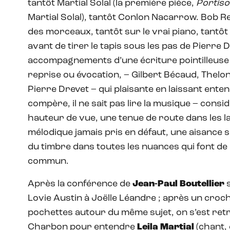
tantôt Martial Solal (la première pièce,
Portiso
Martial Solal), tantôt Conlon Nacarrow. Bob Rev
des morceaux, tantôt sur le vrai piano, tantô
avant de tirer le tapis sous les pas de Pierre 
accompagnements d’une écriture pointilleuse 
reprise ou évocation, – Gilbert Bécaud, Thelo
Pierre Drevet – qui plaisante en laissant ent
compère, il ne sait pas lire la musique – consi
hauteur de vue, une tenue de route dans les 
mélodique jamais pris en défaut, une aisance 
du timbre dans toutes les nuances qui font de 
commun.
Après la conférence de
Jean-Paul Boutellier
s
Lovie Austin à Joëlle Léandre ; après un croc
pochettes autour du même sujet, on s’est retr
Charbon pour entendre
Leila Martial
(chant, 