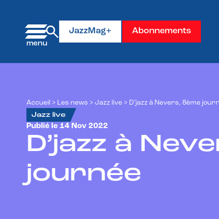
Panneau de gestion des cookies
JazzMag+
Abonnements
Accueil
>
Les news
>
Jazz live
>
D’jazz à Nevers, 8ème jour
Jazz live
Publié le 14 Nov 2022
D’jazz à Nev
journée