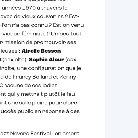
 années 1970 à travers le
avec de vieux souvenirs ? Est-
l’on n’a pas connu ? Est-on venu
nviction féministe ? Un peu tout
pour mission de promouvoir ses
leuses :
Airelle Besson
t
(sax alto),
Sophie Alour
(sax
droite, une configuration que je
nd de Francy Bolland et Kenny
. Chacune de ces ladies
 qui y mettrait plutôt le feu
nt une salle pleine pour clore
 succès public en réponse à des
Jazz Nevers Festival : en amont