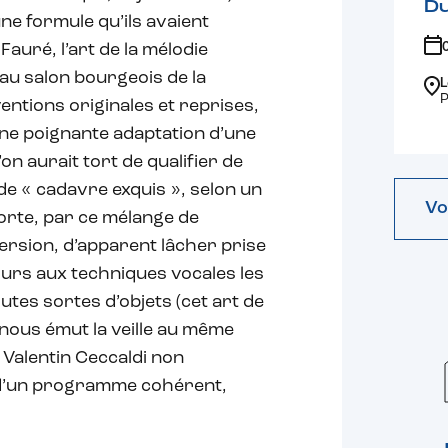
D
une formule qu’ils avaient
uré, l’art de la mélodie
e au salon bourgeois de la
L
P
entions originales et reprises,
une poignante adaptation d’une
n aurait tort de qualifier de
r de « cadavre exquis », selon un
Vo
porte, par ce mélange de
ersion, d’apparent lâcher prise
ours aux techniques vocales les
utes sortes d’objets (cet art de
 nous émut la veille au même
 Valentin Ceccaldi non
 d’un programme cohérent,