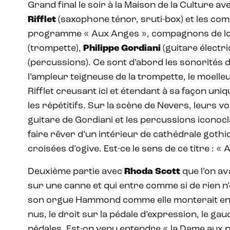
Grand final le soir à la Maison de la Culture a
Rifflet
(saxophone ténor, sruti-box) et les co
programme « Aux Anges », compagnons de lo
(trompette),
Philippe Gordiani
(guitare électri
(percussions). Ce sont d’abord les sonorités 
l’ampleur teigneuse de la trompette, le moell
Rifflet creusant ici et étendant à sa façon uniq
les répétitifs. Sur la scène de Nevers, leurs 
guitare de Gordiani et les percussions iconoc
faire rêver d’un intérieur de cathédrale gothi
croisées d’ogive. Est-ce le sens de ce titre : «
Deuxième partie avec
Rhoda Scott
que l’on av
sur une canne et qui entre comme si de rien n’é
son orgue Hammond comme elle monterait en ch
nus, le droit sur la pédale d’expression, le ga
pédales. Est-on venu entendre « la Dame aux p