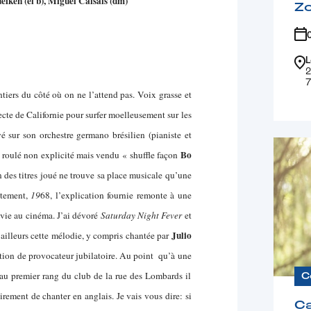
uefken (el b), Miguel Caisaïs (dm)
Z
L
2
7
tiers du côté où on ne l’attend pas. Voix grasse et
ecte de Californie pour surfer moelleusement sur les
é sur son orchestre germano brésilien (pianiste et
Bo
 roulé non explicité mais vendu « shuffle façon
 des titres joué ne trouve sa place musicale qu’une
stement,
19
68, l’explication fournie remonte à une
 vie au cinéma. J’ai dévoré
Saturday Night Fever
et
Julio
’ailleurs cette mélodie, y compris chantée par
tion de provocateur jubilatoire. Au point qu’à une
e au premier rang du club de la rue des Lombards il
C
irement de chanter en anglais. Je vais vous dire: si
Ca