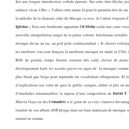
fois une longue introduction verbale épuisée. Sur cette date fétiche ju
enfance vécue à Rio « J’allais cette année là pour la première fois de ma
la mélodie de la chanson culte du film qui va avec. Je l’adore toujours d
Iglesias
d Motta
» Sous une bonhomie apparente E
cache une vraie voca
nouvelle interpellation surgie de la petite colonie brésilienne installé
rétorque du tac au tac, un poil juste condescendant « Je choisis volonta
les meilleurs vins sont français la meilleure musique est made in USA. J
Riffs de guitare, tempo binaire soutenu très carré, clavier de pian
électriquement hard, les accents graves ou aigus de la musique comme
plus black que beige pour reprendre un vocabulaire ellingtonien. Et 
d’explications (en vertu de quoi le public conquis, séduit et pris en 
David T 
d’interludes interminables) la reprise d’une composition de
Crusaders »
Marvin Gaye ou des
le grain de sa voix s’innerve davanta
tonalité de son album
AOR
plonge dans un bain américain de musique soul
naturel en somme.