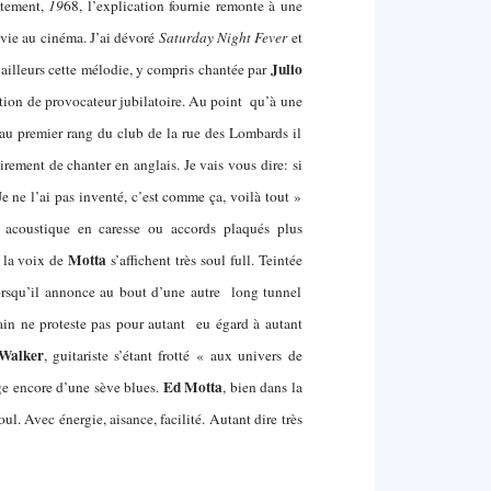
stement,
19
68, l’explication fournie remonte à une
 vie au cinéma. J’ai dévoré
Saturday Night Fever
et
Julio
’ailleurs cette mélodie, y compris chantée par
tion de provocateur jubilatoire. Au point qu’à une
e au premier rang du club de la rue des Lombards il
irement de chanter en anglais. Je vais vous dire: si
e ne l’ai pas inventé, c’est comme ça, voilà tout »
o acoustique en caresse ou accords plaqués plus
Motta
 la voix de
s’affichent très soul full. Teintée
lorsqu’il annonce au bout d’une autre long tunnel
main ne proteste pas pour autant eu égard à autant
Walker
, guitariste s’étant frotté « aux univers de
Ed Motta
ge encore d’une sève blues.
, bien dans la
. Avec énergie, aisance, facilité. Autant dire très