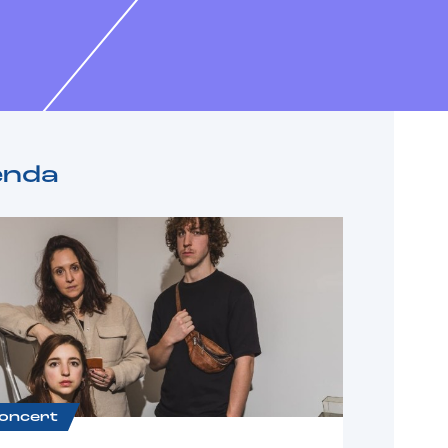
enda
oncert