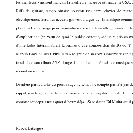
les meilleurs vins sont français la meilleure musique est made in USA. J
Riffs de guitare, tempo binaire soutenu très carré, clavier de pian
électriquement hard, les accents graves ou aigus de la musique comme
plus black que beige pour reprendre un vocabulaire ellingtonien. Et 
d’explications (en vertu de quoi le public conquis, séduit et pris en 
David T 
d’interludes interminables) la reprise d’une composition de
Crusaders »
Marvin Gaye ou des
le grain de sa voix s’innerve davanta
tonalité de son album
AOR
plonge dans un bain américain de musique soul
naturel en somme.
Dernière particularité du personnage: le temps ne compte pas, n’a pas de
rappel, une longue file de fans campe encore le long des murs du Duc, a
Ed Motta
commencer depuis trois quart d’heure déjà…Sans doute
est-il 
Robert Latxague