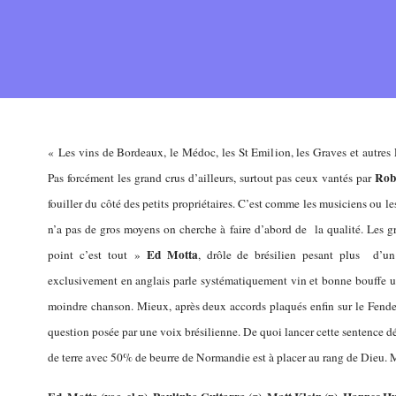
« Les vins de Bordeaux, le Médoc, les St Emilion, les Graves et autres
Rob
Pas forcément les grand crus d’ailleurs, surtout pas ceux vantés par
fouiller du côté des petits propriétaires. C’est comme les musiciens ou 
n’a pas de gros moyens on cherche à faire d’abord de la qualité. Les g
Ed Motta
point c’est tout »
, drôle de brésilien pesant plus d’u
exclusivement en anglais parle systématiquement vin et bonne bouffe u
moindre chanson. Mieux, après deux accords plaqués enfin sur le Fende
question posée par une voix brésilienne. De quoi lancer cette sentence d
de terre avec 50% de beurre de Normandie est à placer au rang de Dieu.
M