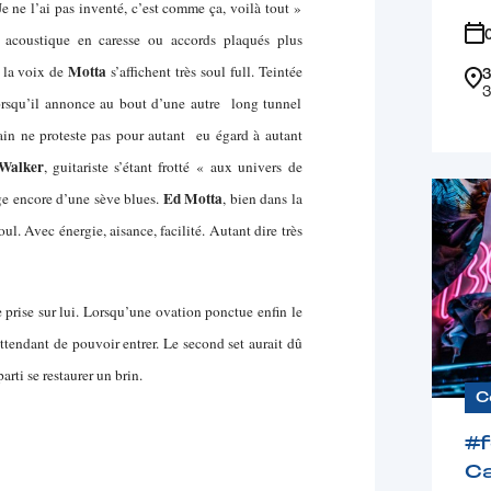
e ne l’ai pas inventé, c’est comme ça, voilà tout »
o acoustique en caresse ou accords plaqués plus
Motta
 la voix de
s’affichent très soul full. Teintée
3
3
lorsqu’il annonce au bout d’une autre long tunnel
main ne proteste pas pour autant eu égard à autant
Walker
, guitariste s’étant frotté « aux univers de
Ed Motta
ge encore d’une sève blues.
, bien dans la
. Avec énergie, aisance, facilité. Autant dire très
 prise sur lui. Lorsqu’une ovation ponctue enfin le
ttendant de pouvoir entrer. Le second set aurait dû
parti se restaurer un brin.
C
#
Ca