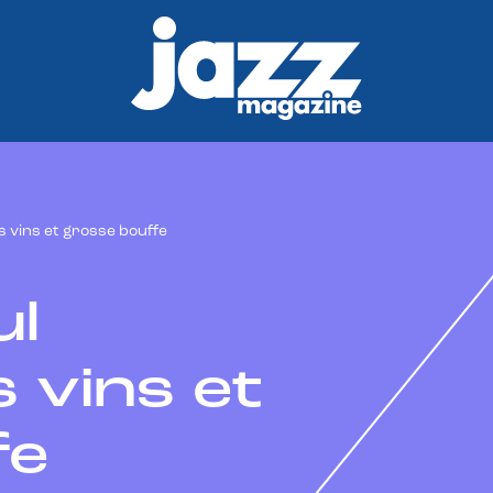
s vins et grosse bouffe
ul
 vins et
fe