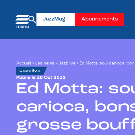
Panneau de gestion des cookies
JazzMag+
Abonnements
Accueil
>
Les news
>
Jazz live
>
Ed Motta: soul carioca, bon
Jazz live
Publié le 10 Oct 2013
Ed Motta: so
carioca, bons
grosse bouf