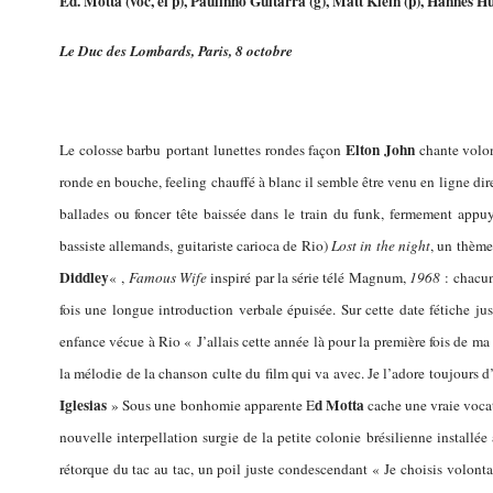
Ed. Motta (voc, el p), Paulinho Guitarra (g), Matt Klein (p), Hannes H
Le Duc des Lombards, Paris, 8 octobre
Elton John
Le colosse barbu portant lunettes rondes façon
chante volon
ronde en bouche, feeling chauffé à blanc il semble être venu en ligne dir
ballades ou foncer tête baissée dans le train du funk, fermement appuy
bassiste allemands, guitariste carioca de Rio)
Lost in the night
, un thème
Diddley
« ,
Famous Wife
inspiré par la série télé Magnum,
1968
: chacun
fois une longue introduction verbale épuisée. Sur cette date fétiche ju
enfance vécue à Rio « J’allais cette année là pour la première fois de ma
la mélodie de la chanson culte du film qui va avec. Je l’adore toujours d
Iglesias
d Motta
» Sous une bonhomie apparente E
cache une vraie voca
nouvelle interpellation surgie de la petite colonie brésilienne installé
rétorque du tac au tac, un poil juste condescendant « Je choisis volonta