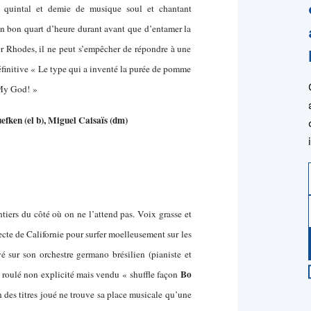
n quintal et demie de musique soul et chantant
n bon quart d’heure durant avant que d’entamer la
r Rhodes, il ne peut s’empêcher de répondre à une
éfinitive « Le type qui a inventé la purée de pomme
y God! »
uefken (el b), Miguel Caisaïs (dm)
tiers du côté où on ne l’attend pas. Voix grasse et
ecte de Californie pour surfer moelleusement sur les
é sur son orchestre germano brésilien (pianiste et
Bo
 roulé non explicité mais vendu « shuffle façon
 des titres joué ne trouve sa place musicale qu’une