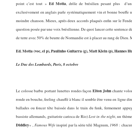
Ed Motta
point c’est tout »
, drôle de brésilien pesant plus d’u
exclusivement en anglais parle systématiquement vin et bonne bouffe u
moindre chanson. Mieux, après deux accords plaqués enfin sur le Fende
question posée par une voix brésilienne. De quoi lancer cette sentence d
de terre avec 50% de beurre de Normandie est à placer au rang de Dieu.
M
Ed. Motta (voc, el p), Paulinho Guitarra (g), Matt Klein (p), Hannes H
Le Duc des Lombards, Paris, 8 octobre
Elton John
Le colosse barbu portant lunettes rondes façon
chante volon
ronde en bouche, feeling chauffé à blanc il semble être venu en ligne dir
ballades ou foncer tête baissée dans le train du funk, fermement appuy
bassiste allemands, guitariste carioca de Rio)
Lost in the night
, un thème
Diddley
« ,
Famous Wife
inspiré par la série télé Magnum,
1968
: chacun