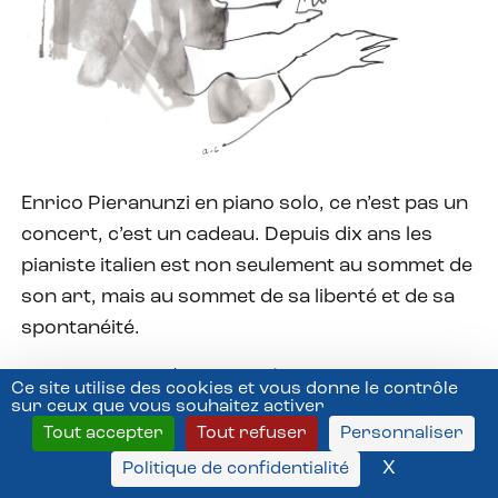
Enrico Pieranunzi en piano solo, ce n’est pas un
concert, c’est un cadeau. Depuis dix ans les
pianiste italien est non seulement au sommet de
son art, mais au sommet de sa liberté et de sa
spontanéité.
Enrico pianunzi (piano et récits
Ce site utilise des cookies et vous donne le contrôle
autobiographiques), concert d’appartement
sur ceux que vous souhaitez activer
Tout accepter
Tout refuser
Personnaliser
chez Hélène-Caroline Bodet, 17 juin 2017
X
Masquer l
Politique de confidentialité