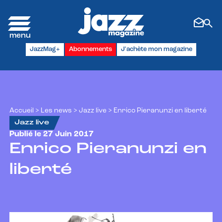
Panneau de gestion des cookies
JazzMag+
Abonnements
J'achète mon magazine
Accueil
>
Les news
>
Jazz live
>
Enrico Pieranunzi en liberté
Jazz live
Publié le 27 Juin 2017
Enrico Pieranunzi en
liberté